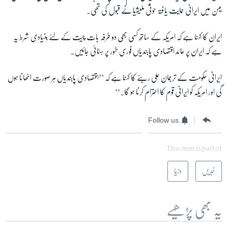
یمن میں ایرانی حمایت یافتہ حوثی ملیشیا نے قبول کی تھی۔
ایران کا کہنا ہے کہ امریکہ کے ساتھ کسی بھی دو طرفہ بات چیت کے لئے بنیادی شرط یہ
ہے کہ ایران پر عائد اقتصادی پابندیاں فوری طور پر ہٹائی جائیں۔
ایرانی حکومت کے ترجمان علی ربئے کا کہنا ہے کہ ’’اقتصادی پابندیاں ہر صورت اٹھانا ہوں
گی اور امریکہ کو ایرانی قوم کا احترام کرنا ہو گا۔‘‘
Follow us
This item is part of
خبریں
دنیا
یہ بھی پڑھیے