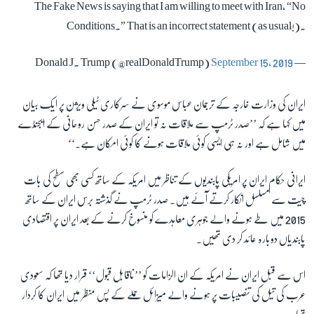
The Fake News is saying that I am willing to meet with Iran, “No
Conditions.” That is an incorrect statement (as usual!).
زبان
September 15, 2019
— Donald J. Trump (@realDonaldTrump)
ایران کی وزارت خارجہ کے ترجمان عباس موسوی نے سرکاری ٹیلی ویژن پر ایک بیان
میں کہا ہے کہ ’’صدر ٹرمپ سے ملاقات نہ تو ایران کے صدر حسن روحانی کے ایجنڈے
میں شامل ہے اور نہ ہی ایسی کوئی ملاقات ہونے کا کوئی امکان ہے۔‘‘
ایرانی حکام ایران پر امریکی پابندیوں کے تناظر میں امریکہ کے ساتھ کسی بھی سطح کی بات
چیت سے مسلسل انکار کرتے آئے ہیں۔ صدر ٹرمپ نے گذشتہ برس ایران کے ساتھ
2015
میں طے ہونے والے جوہری معاہدے کو منسوخ کرنے کے بعد ایران پر اقتصادی
پابندیاں دوبارہ عائد کر دی تھیں۔
اس سے قبل ایران نے امریکہ کے ان الزامات کو ’’ناقابل قبول‘‘ قرار دیا تھا کہ سعودی
عرب کی تیل کی تنصیبات پر ہونے والے میزائل حملے کے پس منظر میں ایران کا کردار