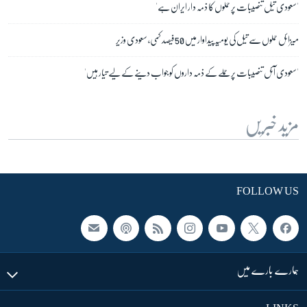
'سعودی تیل تنصیبات پر حملوں کا ذمہ دار ایران ہے'
میزائل حملوں سے تیل کی یومیہ پیداوار میں 50 فیصد کمی، سعودی وزیر
'سعودی آئل تنصیبات پر حملے کے ذمہ داروں کو جواب دینے کے لیے تیار ہیں'
مزید خبریں
FOLLOW US
ہمارے بارے میں