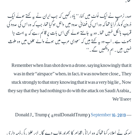
تھا۔
صدر ٹرمپ نے ایک ٹوئٹ میں کہا، ’’یاد رکھیں کہ جب ایران نے یہ کہتے ہوئے ایک
ڈرون کو مار گرایا تھا کہ وہ اس کی فضائی حدود میں داخل ہو گیا تھا، جب کہ وہ اس کی حدود کی
قریب بالکل نہیں تھا۔ وہ یہ جانتے ہوئے بھی اس بات پر قائم رہے کہ یہ بہت بڑا
جھوٹ ہے۔ اب وہ یہ کہتے ہیں کہ سعودی عرب میں ہونے والے حملوں میں وہ ملوث
نہیں ہیں۔ ہم دیکھیں گے۔‘‘
Remember when Iran shot down a drone, saying knowingly that it
was in their “airspace” when, in fact, it was nowhere close. They
stuck strongly to that story knowing that it was a very big lie. Now
they say that they had nothing to do with the attack on Saudi Arabia.
We’ll see?
September 16, 2019
— Donald J. Trump (@realDonaldTrump)
امریکہ نے اعلان کیا تھا کہ وہ ایرانی اقدام کا بھرپور جواب دے گا۔ ان حملوں کی ذمہ داری