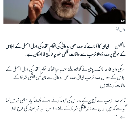
آرٹ
آزادیٔ صحافت
سائنس و ٹیکنالوجی
فائل فوٹو
صحت
واشنگٹن —
ایران کا کہنا ہے کہ صدر حسن روحانی کی اقوام متحدہ کی جنرل اسمبلی کے اجلاس
دلچسپ و عجیب
کے موقع پر صدر ڈونلڈ ٹرمپ سے ملاقات قطعی طور پر خارج از امکان ہے۔
ویڈیوز
آڈیو
امریکی وزیر خارجہ مائیک پومپیو نے گذشتہ ہفتے عندیہ دیا تھا کہ اقوام متحدہ کی جنرل اسمبلی کے
اجلاس کے دوران صدر ٹرمپ ایرانی صدر حسن روحانی سے بغیر کسی پیشگی شرائط کے
اسپیشل کوریج
ملاقات کر سکتے ہیں۔
اداریہ
تاہم صدر ٹرمپ نے آج پیر کے روز اس کی تردید کرتے ہوئے ٹوئٹ کیا، ’’جعلی خبر میں کہا
Learning English
گیا ہے کہ میں ایران سے بغیر پیشگی شرائط کے ملنے والا ہوں۔ یہ خبر ہمیشہ کی طرح غلط
ہے۔‘‘
FOLLOW US