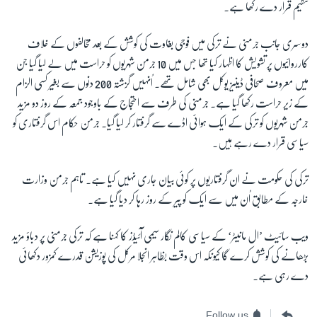
تنظیم قرار دے رکھا ہے۔
دوسری جانب جرمنی نے ترکی میں فوجی بغاوت کی کوشش کے بعد مخالفوں کے خلاف
کارروائیوں پر تشویش کا اظہار کیا تھا جس میں
10
جرمن شہریوں کو حراست میں لے لیا گیا جن
میں معروف صحافی ڈینیز یوکل بھی شامل تھے۔ اُنہیں گزشتہ
200
دنوں سے بغیر کسی الزام
کے زیر حراست رکھا گیا ہے۔ جرمنی کی طرف سے احتجاج کے باوجود جمعہ کے روز دو مزید
جرمن شہریوں کو ترکی کے ایک ہوائی اڈے سے گرفتار کر لیا گیا۔ جرمن حکام اس گرفتاری کو
سیاسی قرار دے رہے ہیں۔
ترکی کی حکومت نے ان گرفتاریوں پر کوئی بیان جاری نہیں کیا ہے۔ تاہم جرمن وزارت
خارجہ کے مطابق اُن میں سے ایک کو پیر کے روز رہا کر دیا گیا ہے۔
ویب سائیٹ ’ال مانیٹر‘ کے سیاسی کالم نگار سیمی آئیڈز کا کہنا ہے کہ ترکی جرمنی پر دباؤ مزید
بڑھانے کی کوشش کرے گا کیونکہ اس وقت بظاہر انجلا مرکل کی پوزیشن قدرے کمزور دکھائی
دے رہی ہے۔
Follow us