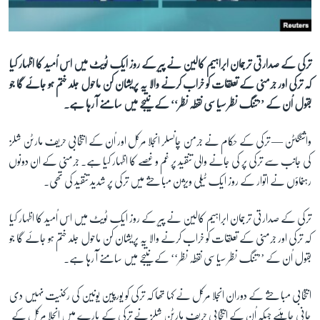
آرٹ
آزادیٔ صحافت
سائنس و ٹیکنالوجی
ترکی کے صدارتی ترجمان ابراہیم کالین نے پیر کے روز ایک ٹویٹ میں اس اُمید کا اظہار کیا
کہ ترکی اور جرمنی کے تعلقات کو خراب کرنے والا یہ پریشان کن ماحول جلد ختم ہو جائے گا جو
صحت
بقول اُن کے ’’تنگ نظر سیاسی نقطہ نظر‘‘ کے نتیجے میں سامنے آ رہا ہے۔
دلچسپ و عجیب
ویڈیوز
واشنگٹن —
ترکی کے حکام نے جرمن چانسلر انجلا مرکل اور اُن کے انتخابی حریف مارٹن شلز
کی جانب سے ترکی پر کی جانے والی تنقید پر غم و غصے کا اظہار کیا ہے۔ جرمنی کے ان دونوں
آڈیو
رہنماؤں نے اتوار کے روز ایک ٹیلی ویژن مباحثے میں ترکی پر شدید تنقید کی تھی۔
اسپیشل کوریج
اداریہ
ترکی کے صدارتی ترجمان ابراہیم کالین نے پیر کے روز ایک ٹویٹ میں اس اُمید کا اظہار کیا
کہ ترکی اور جرمنی کے تعلقات کو خراب کرنے والا یہ پریشان کن ماحول جلد ختم ہو جائے گا جو
Learning English
بقول اُن کے ’’تنگ نظر سیاسی نقطہ نظر‘‘ کے نتیجے میں سامنے آ رہا ہے۔
انتخابی مباحثے کے دوران انجلا مرکل نے کہا تھا کہ ترکی کو یورپین یونین کی رکنیت نہیں دی
FOLLOW US
جانی چاہئیے جبکہ اُن کے انتخابی حریف مارٹن شلز نے ترکی کے بارے میں انجلا مرکل کے