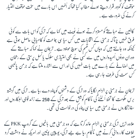
مؤقف کو کمزور قرار دیتے ہوئے مطالبہ کیا تھا کہ اُنہیں اس بارے میں سخت مؤقف اختیار
کرنے کی ضرورت ہے۔
زبان
کالین نے مباحثے کو مسترد کرتے ہوئے ٹویٹ میں کہا ہے کہ ترکی کو اس بات سے کوئی
فرق نہیں پڑتا کہ جرمنی کے انتخابات میں کس سیاسی جماعت کو کامیابی حاصل ہوتی ہے
کیونکہ وہ جانتے ہیں کہ وہاں کس قسم کی سوچ موجود ہے۔ ترجمان نے کہا کہ مباحثے کے
دوران دونوں اُمیدواروں میں سے کسی نے بھی امتیازی سلوک یا نسل پرستی کے رجحان
میں اضافے کے بارے میں بات نہیں کی اور اس سے اشارہ ملتا ہے کہ جرمن پالیسی
کس سمت کی طرف جا رہی ہے۔
ترجمان نے جرمنی پر الزام لگایا کہ وہ ترکی کے دشمنوں کو پناہ دے رہا ہے۔ ترکی میں گزشتہ
برس حکومت کا تختہ اُلٹنے کی ناکام کوشش کے بعد ترکی کے
250
سے زائد فوجی اہلکاروں اور
سفارتکاروں نے جرمنی میں سیاسی پناہ کی درخواست کی تھی۔
علاوہ ازیں ترکی جرمنی پر الزام عائد کرتا ہے کہ وہ جرمنی میں باغیوں کے گروپ
PKK
کے
خلاف کارروائی کرنے میں ناکام رہا ہے جسے ترکی، یورپین یونین اور امریکہ نے دہشت گرد