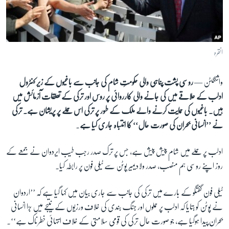
آرٹ
آزادیٔ صحافت
سائنس و ٹیکنالوجی
انقرہ
صحت
واشنگٹن —
روسی پشت پناہی والی حکومتِ شام کی جانب سے باغیوں کے زیر کنٹرول
دلچسپ و عجیب
ادلب کے علاقے میں کی جانے والی کارروائی پر روس اور ترکی کے تعلقات آزمائش میں
ویڈیوز
ہیں۔ باغیوں کی حمایت کرنے والے ملک کے طور پر ترکی اس حملے پر پریشان ہے۔ ترکی
آڈیو
نے ’’انسانی بحران کی صورت حال‘‘ کا انتباہ جاری کیا ہے
۔
اسپیشل کوریج
ادلب پر حملے میں شام پیش پیش ہے، جس پر ترک صدر رجب طیب ایردوان نے جمعے کے
اداریہ
روز اپنے روسی ہم منصب، صدر ولادیمیر پوٹن سے ٹیلی فون پر رابطہ کیا۔
Learning English
ٹیلی فون گفتگو کے بارے میں ترکی کی جانب سے جاری بیان میں کہا گیا ہے کہ ’’اردوان
نے پوٹن کو بتایا کہ ادلب پر حملوں اور جنگ بندی کی خلاف ورزیوں کے نتیجے میں بڑا انسانی
FOLLOW US
بحران پیدا ہوگیا ہے، جو صورت حال ترکی کی قومی سلامتی کے خلاف انتہائی خطرناک ہے‘‘۔