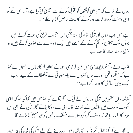
روس نے کہا ہے کہ ’’باہمی کوششوں کو متحرک کرنے سے اتفاق کیا گیا ہے، تاکہ اس خطے کو
زبان
لاحق دہشت گرد خدشات دور کرنے کا ہدف حاصل کیا جا سکے‘‘۔
ایسے میں جب روس اور ترکی شام کی خانہ جنگی میں متحارب فریق کی حمایت کرتے ہیں،
دونوں ملک تنازع کو ختم کرنے کے سلسلے میں ایک دوسرے سے تعاون کرتے ہیں، جو
وسیع تر مفاہمت کا حصہ ہے۔
غالب دلے، آکسفورڈ یونیورسٹی میں بین الاقوامی امور کے مہمان اسکالر ہیں۔ انھوں نے کہا
ہے کہ ’’اگر واقعی صورت حال کنٹرول سے باہر ہوجاتی ہے تو تعلقات کے لیے ادلب
ایک بڑی آزمائش کا درجہ رکھتا ہے‘‘۔
گذشتہ سال ستمبر میں ترکی اور روس نے ایک سمجھوتا طے کیا تھا جس میں کہا گیا تھا کہ شامی
حکومت کو ادلب میں باغیوں کے خلاف
کارروائی سے روکا جائے گا۔ ترکی نے بھی اس
عزم کا اظہار کیا تھا کہ دہشت گرد گروہوں سے منسلک باغیوں کو غیر مسلح کیا جائے گا۔
یہ بھی طے کیا گیا تھا کہ نگرانی کی کاوشوں میں مدد دینے کے لیے ترکی کی فوج کی 12 مبصر