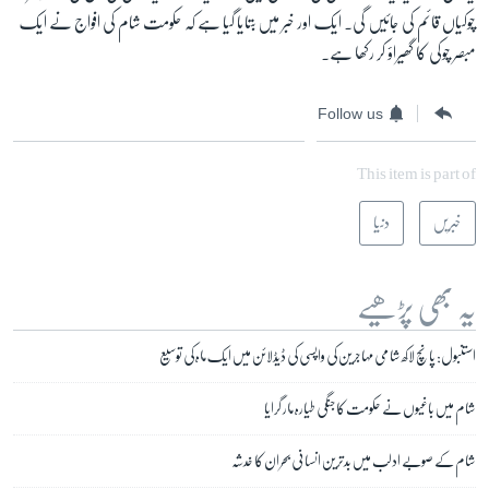
چوکیاں قائم کی جائیں گی۔ ایک اور خبر میں بتایا گیا ہے کہ حکومت شام کی افواج نے ایک
مبصر چوکی کا گھیراؤ کر رکھا ہے
۔
Follow us
This item is part of
خبریں
دنیا
یہ بھی پڑھیے
استنبول: پانچ لاکھ شامی مہاجرین کی واپسی کی ڈیڈلائن میں ایک ماہ کی توسیع
شام میں باغیوں نے حکومت کا جنگی طیارہ مار گرایا
شام کے صوبے ادلب میں بدترین انسانی بحران کا خدشہ