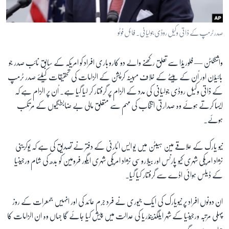
آرٹ
آزادیٔ صحافت
صدر ٹرمپ کے ذاتی وکیل روڈی جولیانی۔ فائل فوٹو
سائنس و ٹیکنالوجی
واشنگٹن —
فلوریڈا سے تعلق رکھنے والے دو کاروباری افراد کو امریکہ کے سابق نائب صدر جو
صحت
بائیڈن اور اُن کے بیٹے کے خلاف مبینہ کرپشن کے الزامات کی تحقیقات کیلئے صدر ٹرمپ
دلچسپ و عجیب
کے ذاتی وکیل روڈی جولیانی کی مدد کے الزام پر گرفتار کر لیا گیا ہے۔ اُن پر الزام ہے کہ
ویڈیوز
ایسا کرتے ہوئے وہ صدارتی انتخاب کی مہم سے متعلق مالی بے ضابطگیوں کے مرتکب
آڈیو
ہوئے۔
اسپیشل کوریج
نیو یارک کے علاقے مین ہیٹن میں یو ایس اٹارنی کے دفتر نے تصدیق کی ہے کہ یوکرینی
اداریہ
نژاد امریکی شہری کیو پارنس اور بیلاروسی نژاد امریکی شہری ایگور فرومین کو بدھ کی شام ورجینیا
کے ڈیلس ہوائی اڈے سے گرفتار کیا گیا۔
Learning English
ان دونوں افراد پر نیویارک کی ایک جیوری نے فرد جرم عائد کی اور انہیں جمعرات کے روز
FOLLOW US
پہلی مرتبہ ورجینیا کے شہر ایلگذینڈریا کی عدالت میں پیش کیا جائے گا جہاں وہ ان الزامات کا