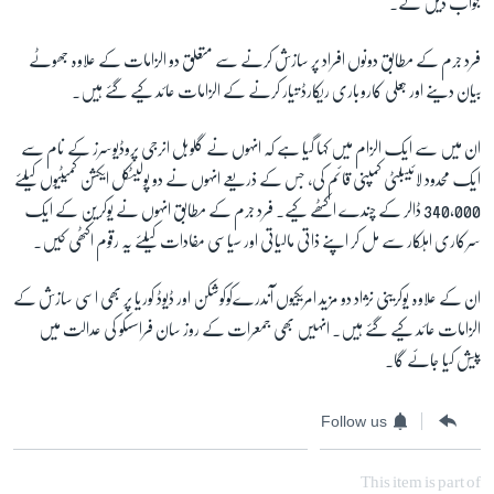
جواب دیں گے۔
فرد جرم کے مطابق دونوں افراد پر سازش کرنے سے متعلق دو الزامات کے علاوہ جھوٹے
زبان
بیان دینے اور جعلی کاروباری ریکارڈ تیار کرنے کے الزامات عائد کیے گئے ہیں۔
ان میں سے ایک الزام میں کہا گیا ہے کہ انہوں نے گلوبل انرجی پروڈیوسرز کے نام سے
ایک محدود لائیبلٹی کمپنی قائم کی، جس کے ذریعے انہوں نے دو پولیٹکل ایکشن کمیٹیوں کیلئے
340,000
ڈالر کے چندے اکٹھے کیے۔ فرد جرم کے مطابق انہوں نے یوکرین کے ایک
سرکاری اہلکار سے مل کر اپنے ذاتی مالیاتی اور سیاسی مفادات کیلئے یہ رقوم اکٹھی کیں۔
ان کے علاوہ یوکرینی نژاد دو مزید امریکیوں آندرےکوکوشکن اور ڈیوڈ کوریا پر بھی اسی سازش کے
الزامات عائد کیے گئے ہیں۔ انہیں بھی جمعرات کے روز سان فراسسکو کی عدالت میں
پیش کیا جائے گا۔
Follow us
This item is part of