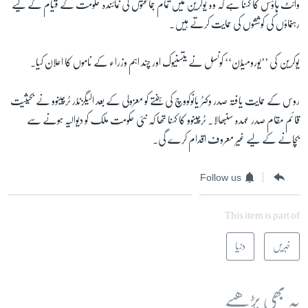
وائٹ ہاؤس کا کہنا ہے کہ وہ یوکرین میں تمام جماعتوں کی نمائندہ حکومت کے قیام کے لیے
رہنماؤں کی کوششوں کی حمایت کرتے ہیں۔
یوکرین کی ’’یورومیڈن‘‘ کونسل نے یتسنیوک اور چند اہم وزراء کے ناموں کا اعلان کیا۔
روس کے حمایت یافتہ صدر وِکٹر یانوکووچ کی ہفتے کو معزولی کے بعد الیگزنڈر ٹرچینوو نے بحیثیت
قائم مقام صدر عہدہ سنبھالا۔ ٹرچینوو کا کہنا تھا کہ نئی حکومت ملک کو دیوالیہ ہونے سے
بچانے کے لیے غیر معروف اقدام کرے گی۔
Follow us
This item is part of
خبریں
دنیا
یہ بھی پڑھیے