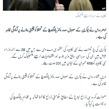
آرٹ
آزادیٔ صحافت
کابینہ کے سربراہ ارسینے یتسنیوک
سائنس و ٹیکنالوجی
ادھر روس نے یوکرین کے معزول صدر وکٹر یانوکووچ کے تحفظ کو یقینی بنانے پر آمادگی ظاہر
صحت
کی ہے۔
دلچسپ و عجیب
ویڈیوز
یوکرین کی پارلیمنٹ نے نئی کابینہ کی منظوری دے دی ہے جس میں 20 سے زائد وزراء
شامل ہیں جن کی سربراہی سابق وزیر خارجہ اور اقتصادیات ارسینے یتسینیوک کریں گے۔
آڈیو
نئی کابینہ کو 450 ممبران کے ایوان میں 331 ووٹ ملے۔
اسپیشل کوریج
اداریہ
دریں اثناء روس نے یوکرین کے معزول صدر وکٹر یانوکووچ کے تحفظ کو یقینی بنانے پر آمادگی
ظاہر کی ہے۔
Learning English
جمعرات کو روسی ذرائع ابلاغ کے مطابق حکومتی ذرائع کا کہنا تھا کہ یہ اقدام یانوکووچ کی
FOLLOW US
درخواست پر کیا گیا۔