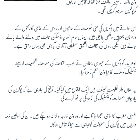
وزیرداخلہ ارسین اواکوف کہنا تھا کہ قابض عمارتوں
کو پولیس سربمہر کرچکی تھی۔
اس علاقے میں یوکرین کی نئی حکومت کے حامیوں اور روس کے حامی کارکنوں کے
درمیان جھڑپیں دیکھی جاچکی ہیں۔ یہاں عام طور پر ماسکو کی حمایت میں بولنے والے پائے
جاتے ہیں لیکن روس کی مخالف اقلیتی مسلمان تاتاری آبادی بھی یہاں رہتی ہے۔
ادھر بدھ کو یوکرین کے عبوری رہنماؤں نے حزب اختلاف کی معروف شخصیت ارسینے
یتسنیوک کو ملک کا نیا وزیراعظم نامزد کیا۔
یہ اعلان دارالحکومت کیئف میں ایک اجتماع میں کیا گیا۔ توقع کی جارہی ہے کہ یوکرین کی
پارلیمان جمعرات کو یتسنیوک کی نامزدگی پر غور کرے گی۔
انہیں مغرب کا حامی سمجھا جا تا ہے اور وہ وزیر خارجہ و خزانہ رہ چکے ہیں۔ ان کی اولین ذمہ
داریوں میں یوکرین کی معیشت کو تباہی سے بچانا شامل ہوگا۔