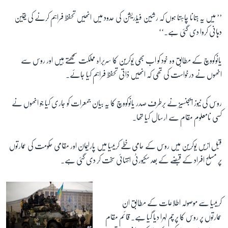
’’ میں یہ بتانا چاہتا ہوں کہ رشین فیڈریشن کی حدود میں انھیں تحفظ فراہم کرنے کی یقین
زبان
دہانی کروا دی گئی ہے۔‘‘
یانوکووچ کے مطابق وہ خود کو اب بھی یوکرین کا سربراہ مملکت سمجھتے ہیں اور روس سے
انھوں نے درخواست کی تھی کہ انھیں ذاتی تحفظ فراہم کیا جائے۔
روس کی نیوز ایجنسیز نے برطرف صدر یانوکووچ کا یہ بیان جمعرات کو جاری کیا جو انھوں نے
کسی نامعلوم مقام سے ارسال کیا تھا۔
قبل ازیں یوکرین میں روس کے حامی خطے کریمیا میں پارلیمان اور مقامی حکومت کی عمارتوں
پر مسلح افراد کے قبضے کے بعد سکیورٹی انتہائی سخت کر دی گئی ہے۔
کریمیا سے موصولہ اطلاعات کے مطابق ان
عمارتوں پر روس کا پرچم لہرا دیا گیا ہے۔ قائم مقام