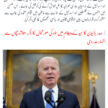
اور اسرائیل کے درمیان جاری بحران کا حل تلاش کرنے کی کوشش کی جائے۔ اس ضمن
میں انھوں نے فلسطین اور اسرائیل کے حوالے سے ماضی میں اقوام متحدہ کی جانب سے
منظور کردہ قراردادوں، بین الاقوامی قانون اور باہمی سمجھوتوں کا بھی ذکر کیا۔
صدر بائیڈن کا عید کے پیغام میں غزہ کی صورتحال کا ذکر، متاثرہ بچوں سے
اظہار ہمدردی