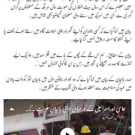
ہمیں معلوم ہے کہ اس سال بیت المقدس کی صورت حال ہر جگہ کے مسلمانوں پر گراں
گزری ہے، جن میں امریکہ میں رہنے والی مسلمان کمیونٹیز بھی شامل ہیں۔
بیان میں کہا گیا ہے کہ کسی خاندان کو اپنے گھر اور اپنی عبادت گاہ میں رہتے ہوئے خوف یا
اپنے تحفظ کا مسئلہ درپیش نہیں آنا چاہیے۔
بیان کے مطابق ، ''ہم اس خطے کے بچوں کے بارے میں فکر مند ہیں، جو ایک ایسے
تنازعے کا صدمہ جھیلنے پر مجبور ہیں، جس پر ان کا کوئی کنٹرول نہیں''۔
صدر بائیڈن کے بیان میں کہا گیا ہے کہ وہ خود اور خاتون اول جل بائیڈن اتوار کو وائٹ ہاوس
میں عید کی مناسبت سے منعقد ہونے والی تقریب کے منتظر ہیں۔
حماس اور اسرائیل کے درمیان لڑائی بائیڈن حکومت کے لیے چیلنج
by
وائس آف امریکہ
No media source currently available