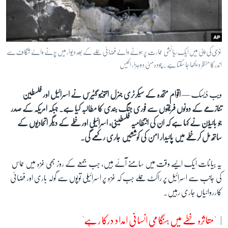
آرٹ
آزادیٔ صحافت
سائنس و ٹیکنالوجی
غزی کی پٹی میں ایک رہائشی عمارت پر ہونے والے فضائی حملے کے بعد دیوار میں پڑنے والے شگاف سے
صحت
اندر کا منظر دیکھا جا سکتا ہے ۔ چودہ مئی دو ہزار اکیس
دلچسپ و عجیب
ویب ڈیسک —
اقوام متحدہ کے سیکرٹری جنرل انتونیو گٹیرس نے اسرائیل اور فلسطین
ویڈیوز
تنازعے کے دونوں فریقوں سے فوری جنگ بندی کا مطالبہ کیا ہے۔ جبکہ امریکہ کے صدر
آڈیو
جو بائیڈن نے کہا ہے کہ
ان کی انتظامیہ فلسطینی، اسرائیلی اور خطے کے دیگر اتحادیوں کے
اسپیشل کوریج
ساتھ مل کر خطے میں پائیدار امن کی کوششیں جاری رکھے گی۔
اداریہ
یہ بیانات ایک ایسے وقت میں سامنے آئے ہیں، جب جمعے کے روز بھی غزہ میں حماس
کی جانب سے اسرائیل پر راکٹ حملے جب کہ غزہ پر اسرائیلی توپوں سے گولہ باری اور فضائی
Learning English
کارروائیاں جاری رہیں۔
FOLLOW US
'متاثرہ خطے میں ہنگامی انسانی امداد درکار ہے'