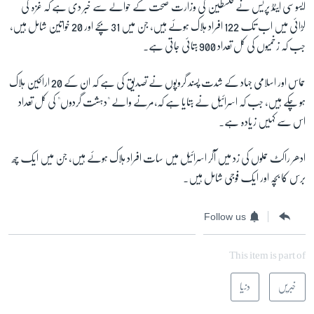
ایسوسی ایٹڈ پریس نے فلسطین کی وزارت صحت کے حوالے سے خبر دی ہے کہ غزہ کی
لڑائی میں اب تک 122 افراد ہلاک ہوئے ہیں، جن میں 31 بچے اور 20 خواتین شامل ہیں،
جب کہ زخمیوں کی کل تعداد 900 بتائی جاتی ہے۔
حماس اور اسلامی جہاد کے شدت پسند گروپوں نے تصدیق کی ہے کہ ان کے 20 اراکین ہلاک
ہو چکے ہیں، جب کہ اسرائیل نے بتایا ہے کہ،مرنے والے "دہشت گردوں" کی کل تعداد
اس سے کہیں زیادہ ہے۔
ادھر راکٹ حملوں کی زد میں آکر اسرائیل میں سات افراد ہلاک ہوئے ہیں، جن میں ایک چھ
برس کا بچہ اور ایک فوجی شامل ہیں۔
Follow us
This item is part of
خبریں
دنیا