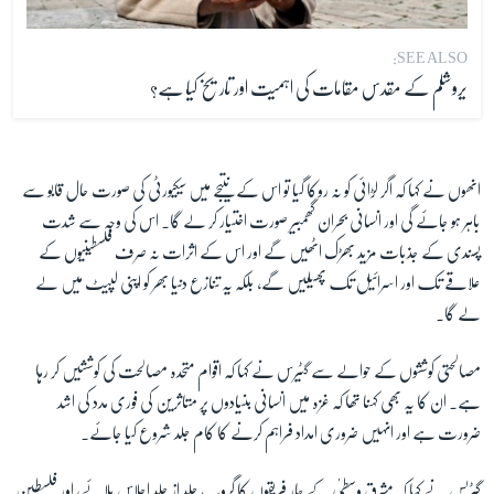
SEE ALSO:
یروشلم کے مقدس مقامات کی اہمیت اور تاریخ کیا ہے؟
انھوں نے کہا کہ اگر لڑائی کو نہ روکا گیا تو اس کے نتیجے میں سیکیورٹی کی صورت حال قابو سے
باہر ہو جائے گی اور انسانی بحران گھمبیر صورت اختیار کر لے گا۔ اس کی وجہ سے شدت
پسندی کے جذبات مزید بھڑک اٹھیں گے اور اس کے اثرات نہ صرف فلسطینیوں کے
علاقے تک اور اسرائیل تک پھیلیں گے، بلکہ یہ تنازع دنیا بھر کو اپنی لپیٹ میں لے
لے گا۔
مصالحتی کوششوں کے حوالے سے گٹیرس نے کہا کہ اقوام متحدہ مصالحت کی کوششیں کر رہا
ہے۔ ان کا یہ بھی کہنا تھا کہ غزہ میں انسانی بنیادوں پر متاثرین کی فوری مدد کی اشد
ضرورت ہے اور انہیں ضروری امداد فراہم کرنے کا کام جلد شروع کیا جائے۔
گٹریس نے کہا کہ مشرق وسطیٰ
کے چار فریقوں کا گروپ جلد از جلد اجلاس بلائے، اور فلسطین