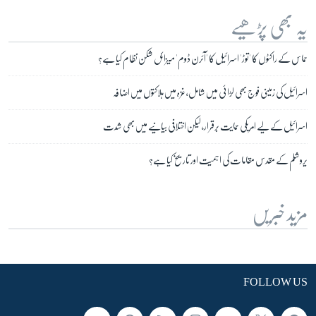
یہ بھی پڑھیے
حماس کے راکٹوں کا 'توڑ' اسرائیل کا 'آئرن ڈوم' میزائل شکن نظام کیا ہے؟
اسرائیل کی زمینی فوج بھی لڑائی میں شامل، غزہ میں ہلاکتوں میں اضافہ
اسرائیل کے لیے امریکی حمایت برقرار، لیکن اختلافی بیانیے میں بھی شدت
یروشلم کے مقدس مقامات کی اہمیت اور تاریخ کیا ہے؟
مزید خبریں
FOLLOW US