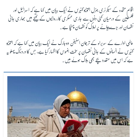
اقوام متحدہ کے سیکرٹری جنرل انتونیو گٹیرس نے ایک بیان میں کہا ہے کہ اسرائیل اور
فلسطین کے درمیان کئی دنوں سے جاری عسکری کارروائیوں کے نتیجے میں بھاری جانی
زبان
نقصان اور بڑے پیمانے پر املاک کو نقصان پہنچا ہے۔
عالمی ادارے کے سربراہ کے ترجمان
اسٹیفن دوجارک نے ایک بیان میں کہا ہے کہ انتونیو
گٹیرس نے انسانوں کے جانی نقصان پر سخت افسوس کا اظہار کیا ہے، جس
کا دردناک پہلو یہ
ہے کہ اس میں
متعدد بچے بھی ہلاک ہوئے ہیں۔