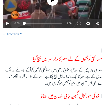
0:00
3:09
Direct link
مصالحتی کوششوں کے لئے مصر کا وفد اسرائیل پہنچ گیا
ایسو سی ایٹڈ پریس کے مطابق
، مشرق وسطی میں مصالحتی کوششوں کو آگے بڑھانے اور جنگ
بندی کے لیے مصر کا ایک وفد اسرائیل پہنچ چکا ہے۔ مصر کے علاوہ، قطر اور اقوام متحدہ
نے بھی اس ضمن میں اپنی کوششیں تیز کر دی ہیں۔
غزہ کی صورتحال گمبھیر، جانی نقصان میں اضافہ