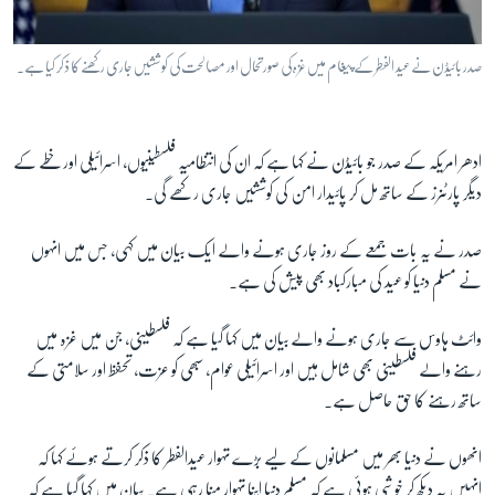
صدر بائیڈن نے عید الفطر کے پیغام میں غزہ کی صورتحال اور مصالحت کی کوششیں جاری رکھنے کا ذکر کیا ہے۔
ادھر امریکہ کے صدر جو بائیڈن نے کہا ہے کہ ان کی انتظامیہ فلسطینیوں، اسرائیلی اور خطے کے
دیگر پارٹنرز کے ساتھ مل کر پائیدار امن کی کوششیں جاری رکھے گی۔
صدر نے یہ بات جمعے کے روز جاری ہونے والے ایک بیان میں کہی، جس میں انہوں
نے مسلم دنیا کو عید کی مبارکباد بھی پیش کی ہے۔
وائٹ ہاوس سے جاری ہونے والے بیان میں کہا گیا ہے کہ فلسطینی، جن میں غزہ میں
رہنے والے فلسطینی بھی شامل ہیں اور اسرائیلی عوام، سبھی کو عزت، تحفظ اور سلامتی کے
ساتھ رہنے کا حق حاصل ہے۔
انھوں نے دنیا بھر میں مسلمانوں کے لیے بڑے تہوار عیدالفطر کا ذکر کرتے ہوئے کہا کہ
انہیں یہ دیکھ کر خوشی ہوئی ہے کہ مسلم دنیا اپنا تہوار منا رہی ہے۔ بیان میں کہا گیا ہے کہ