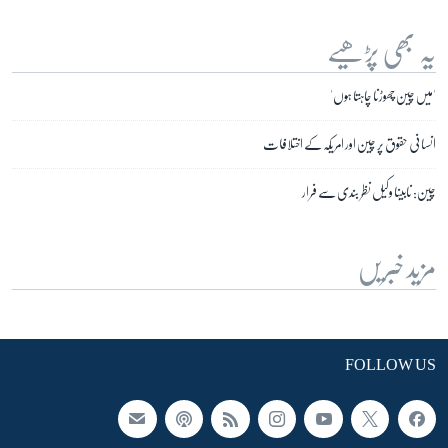
یہ بھی پڑھیے
'میں چین چھوڑنا چاہتا ہوں'
انسانی حقوق پر چین اور امریکہ کے اختلافات
چین: نابینا وکیل نظر بندی سے فرار
مزید خبریں
FOLLOW US