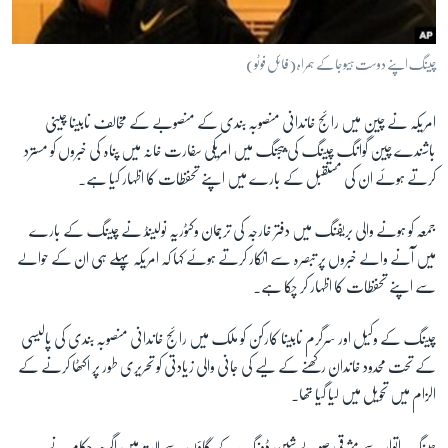
آرٹ
آزادیٔ صحافت
چینگ اپنے دوست ہیوجا کے ہمراہ (فائل فوٹو)
سائنس و ٹیکنالوجی
امریکہ نے چین میں رائج خاندانی منصوبہ بندی کے منصوبے کے مخالف نابینا چینی
صحت
باشندے چین گوانگ چینگ کی بیجنگ میں امریکی سفارت خانہ میں پناہ کی خبروں کو مسترد
دلچسپ و عجیب
کرتے ہوئے ان کی مستقبل کے بارے میں اپنے تحفظات کا اظہار کیا ہے۔
ویڈیوز
جمعہ کو ہونے والی بریفنگ میں دفتر خارجہ کی ترجمان وکٹوریہ نولینڈ نے چینگ کے بارے
آڈیو
میں آنے والے خبروں پر تبصرہ سے انکار کرتے ہوئے کہا کہ امریکہ پہلے ہی ان کے حوالے
اسپیشل کوریج
سے اپنے تحفظات کا اظہار کر چکا ہے۔
اداریہ
چینگ کے وکیل اور سرگرم نابینا کارکن کو ملک میں رائج خاندانی منصوبہ بندی کی پالیسی
Learning English
کے تحت محدود خاندان رکھنے کے لیے کی جانی والی زیادتی کو تحریری طور پر اکٹھا کرنے کے
الزام میں تحویل میں لیا گیا تھا۔
FOLLOW US
چینگ اتوار سے مشرقی صوبےشین ڈونگ کے گاؤں سے لاپتہ ہیں اگرچہ حکام نے