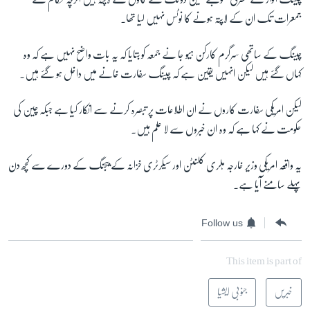
جمعرات تک ان کے لاپتہ ہونے کا نوٹس نہیں لیا تھا۔
زبان
چینگ کے ساتھی سرگرم کارکن ہیو جا نے جمعہ کو بتایا کہ یہ بات واضح نہیں ہے کہ وہ
کہاں گئے ہیں لیکن انہیں یقین ہے کہ چینگ سفارت خانے میں داخل ہو گئے ہیں۔
لیکن امریکی سفارت کاروں نے ان اطلاعات پر تبصرہ کرنے سے انکار کیا ہے جبکہ چین کی
حکومت نے کہا ہے کہ وہ ان خبروں سے لا علم ہیں۔
یہ واقعہ امریکی وزیر خارجہ ہلری کلنٹن اور سیکرٹری خزانہ کے بیجنگ کے دورے سے کچھ دن
پہلے سامنے آیا ہے۔
Follow us
This item is part of
خبریں
جنوبی ایشیا