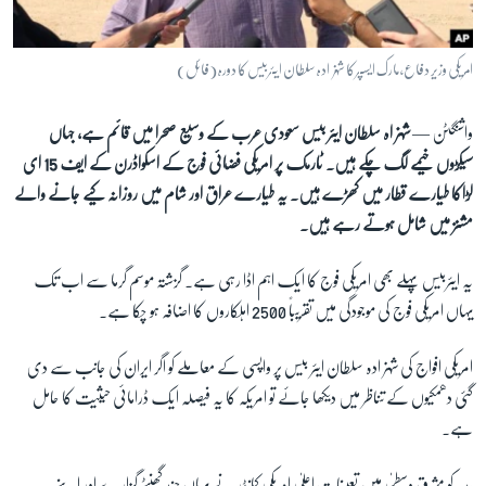
آرٹ
آزادیٔ صحافت
امریکی وزیر دفاع، مارک ایسپر کا شہزادہ سلطان ایئر بیس کا دورہ (فائل)
سائنس و ٹیکنالوجی
واشنگٹن —
شہزاہ سلطان ایئر بیس سعودی عرب کے وسیع صحرا میں قائم ہے، جہاں
صحت
سیکڑوں خیمے لگ چکے ہیں۔ ٹارمک پر امریکی فضائی فوج کے اسکواڈرن کے ایف 15 ای
دلچسپ و عجیب
لڑاکا طیارے قطار میں کھڑے ہیں۔ یہ طیارے عراق اور شام میں روزانہ کیے جانے والے
ویڈیوز
مشنز میں شامل ہوتے رہے ہیں۔
آڈیو
یہ ایئربیس پہلے بھی امریکی فوج کا ایک اہم اڈا رہی ہے۔ گزشتہ موسم گرما سے اب تک
اسپیشل کوریج
یہاں امریکی فوج کی موجودگی میں تقریباً 2500 اہلکاروں کا اضافہ ہو چکا ہے۔
اداریہ
امریکی افواج کی شہزادہ سلطان ایئر بیس پر واپسی کے معاملے کو اگر ایران کی جانب سے دی
Learning English
گئی دھمکیوں کے تناظر میں دیکھا جائے تو امریکہ کا یہ فیصلہ ایک ڈرامائی حیثیت کا حامل
ہے۔
FOLLOW US
بدھ کو مشرقِ وسطیٰ میں تعینات اعلیٰ امریکی کمانڈر نے یہاں چند گھنٹے گزارے اور اپنے