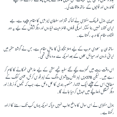
کمانڈروں اور فوجیوں کے ساتھ ملاقات کی۔
زبان
میرین جنرل فرینک مکنزی نے کہا کہ شہزادہ سلطان ایئر بیس کا مقام پیچیدہ ہے، جسے
ایران نشانہ نہیں بنا سکتا۔ امریکی فوجوں، فائٹر جیٹ طیاروں اور دیگر اثاثوں کے لیے یہ دور
افتادہ مقام کا درجہ رکھتا ہے۔
ساتھ ہی یہ سعودی عرب کے لیے بہتر سیکیورٹی کا حامل مقام ہے، جس نے گزشتہ ستمبر میں
ایرانی ڈرون اور میزائل حملوں کے بعد امریکہ سے مدد مانگی تھی۔
اس وقت ریت میں کھڑے کیے گئے سفید خیمے مشن کے لیے عارضی ٹھکانے کا کام کر
رہے ہیں۔ لیکن 378ویں ایئر ایکس پیڈشنری ونگ کے ایئر فورس کرنل، جیسن کنگ کے
مطابق، اس کے پیچھے ایک شاندار منصوبہ بندی کا عمل دخل ہے، جب کہ خیموں کو ٹریلرز اور
دیگر مستقل ڈھانچے میں تبدیل کر دیا جائے گا۔
جنرل
مکنزی نے اس سوال کا واضح جواب نہیں دیا کہ امریکہ یہاں کب تک رہنے کا ارادہ
رکھتا ہے۔