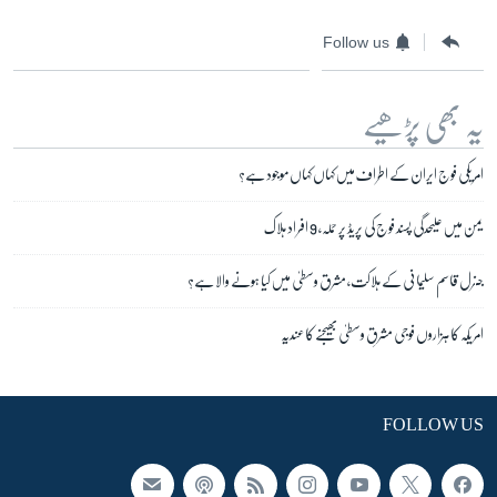
Follow us
یہ بھی پڑھیے
امریکی فوج ایران کے اطراف میں کہاں کہاں موجود ہے؟
یمن میں علیحدگی پسند فوج کی پریڈ پر حملہ، 9 افراد ہلاک
جنرل قاسم سلیمانی کے ہلاکت، مشرق وسطیٰ میں کیا ہونے والا ہے؟
امریکہ کا ہزاروں فوجی مشرقِ وسطیٰ بھیجنے کا عندیہ
FOLLOW US