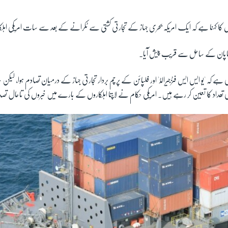
کا کہنا ہے کہ ایک امریکہ بحری جہاز کے تجارتی کشتی سے ٹکرانے کے بعد سے سات امریکی اہلکار
صبح جاپان کے ساحل سے قریب پیش آیا۔
 ہے کہ 'یو ایس ایس فٹزجیرالڈ' اور فلپائن کے پرچم بردار تجارتی جہاز کے درمیان تصادم ہوا، لیکن حک
 تعداد کا تعین کر رہے ہیں۔ امریکی حکام نے لاپتا اہلکاروں کے بارے میں خبروں کی تاحال 