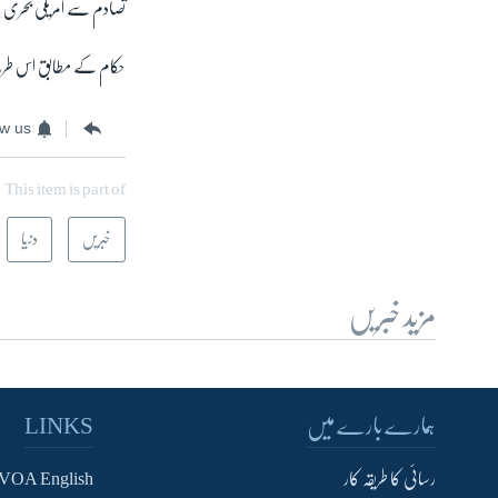
تصادم سے امریکی بحری جہ
حکام کے مطابق اس طرح
ow us
This item is part of
خبریں
دنیا
مزید خبریں
ہمارے بارے میں
LINKS
رسائی کا طریقہ کار
VOA English