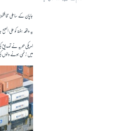
جاپان کے ساحلی محافظوں 
یہ واقعہ ہفتہ کو علی ال
امریکی بحریہ نے تصدیق کی
میں زخمی ہونے والوں کی