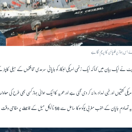
اس جہاز پر فلپائن کا پرچم لگا ہے
فلیٹ نے ایک بیان میں کہا کہ ایک زخمی امریکی اہلکار کو جاپانی سرحدی محافظوں کے ہیلی کاپٹ
مریکی کشتیوں اور طبی امداد روانہ کر دی گئی ہے اور بحریہ کا ایک ہوائی جہاز کسی بھی طرح کی م
سیونتھ فلیٹ کے مطابق یہ تصادم جاپان کے جنوب مغربی یوکوسوکا ساحل سے 56 ناٹیکل 