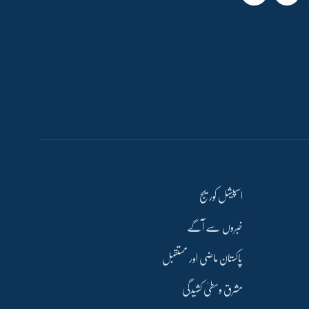
اسپیشل کوریج
خبروں سے آگے
پاکستان ماضی اور مستقبل
مشرق وسطیٰ کشیدگی