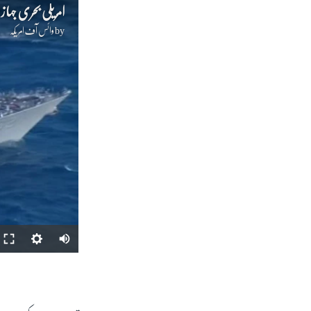
امریکی بحری جہاز 
by
وائس آف امریکہ