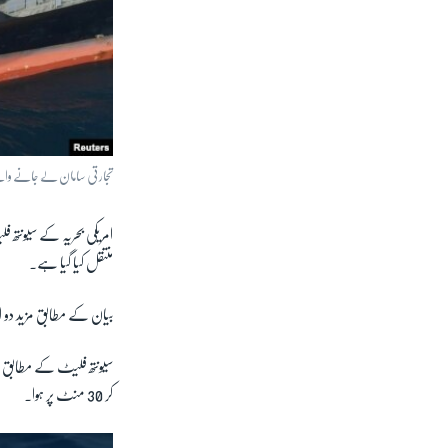
تجارتی سامان لے جانے والے 
امریکی بحریہ کے سیونتھ 
منتقل کیا گیا ہے۔
بیان کے مطابق مزید دو ا
کر 30 منٹ پر ہوا۔