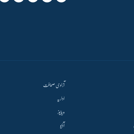
آزادی صحافت
اداریہ
ویڈیوز
آڈیو