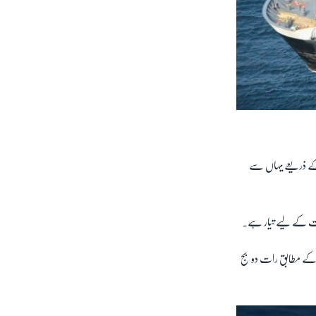
ر کے ذریعے یہاں سے
عاونت کے لیے تیار ہے۔
میل کے فاصلے پر مقامی وقت کے مطابق رات دو بج