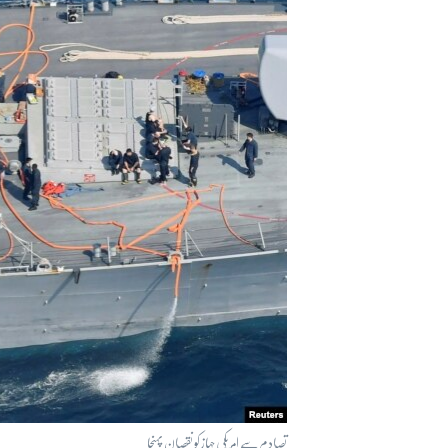
آرٹ
آزادیٔ صحافت
سائنس و ٹیکنالوجی
صحت
دلچسپ و عجیب
ویڈیوز
آڈیو
اسپیشل کوریج
اداریہ
تصادم سے امریکی جہاز کو نقصان پہنچا