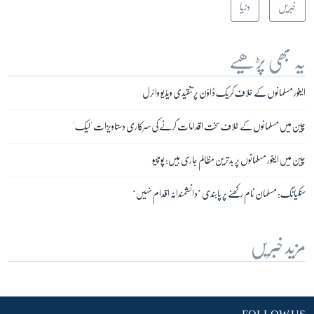
خبریں
دنیا
یہ بھی پڑھیے
ایغور مسلمانوں کے خلاف کریک ڈاؤن پر تنقیدی ویڈیو وائرل
چین میں مسلمانوں کے خلاف سخت اقدامات کرنے کی سرکاری دستاویزات 'لیک'
چین میں ایغور مسلمانوں پر بدترین مظالم جاری ہیں: پومپیو
سنکیانگ: مسلمان نام رکھنے پر پابندی ’دانشمندانہ اقدام نہیں‘
مزید خبریں