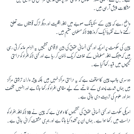
مشکلات پیش آ رہی ہیں۔
زبان
واضح رہے کہ چین کے سنکیانگ صوبے میں ایغور اقلیت اور دیگر ترک قومیتوں سے تعلق
رکھنے والے تقریباً ایک کروڑ 30 لاکھ مسلمان مقیم ہیں۔
چین کی حکومت پر امریکہ اور کئی انسانی حقوق کی بین الاقوامی تنظیمیں یہ الزام عائد کرتی رہی
ہیں کہ بیجنگ ایغور مسلمانوں کے خلاف کریک ڈاؤن کر رہا ہے اور کئی لاکھ افراد کو حراستی
کیمپوں میں قید رکھا گیا ہے۔
دوسری جانب چین کا مؤقف ہے کہ یہ حراستی مراکز نہیں ہیں بلکہ پیشہ وارانہ تربیتی مراکز
ہیں جہاں شدت پسندی کے خاتمے کے لیے مقامی افراد کو رکھا جاتا ہے اور انہیں مختلف
ہنر اور علوم کی تربیت دی جاتی ہے۔
امریکی حکومت اور کئی انسانی حقوق کی تنظیموں کا دعویٰ ہے کہ چین نے 10 لاکھ ایغور افراد کو
حراست میں رکھا ہوا ہے۔ جہاں ان پر تشدد کیا جاتا ہے اور جبری مشقت کرائی جاتی ہے۔