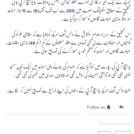
امریکہ کے ایک غیر سرکاری ادارے
’
ایغور ہیومن رائٹس پروجیکٹ' (یو ایچ آر پی) کی
تحقیق کے مطابق سنکیانگ صوبے میں 2016 سے اب تک تقریباً 10 سے 15 ہزار مساجد
اور دیگر مذہبی عبادت گاہوں کو مسمار کر دیا گیا ہے۔
اس تحقیق کے سربراہ بہرام سنتاش نے وائس آف امریکہ کو بتایا ہے کہ مقامی افراد کی
گواہیوں اور سیٹلائٹ سے لی گئی تصاویر سے ایغور مسلمانوں کے کم از کم 140 مذہبی مقامات،
عبادت گاہوں اور مساجد کو منظم طور پر مسمار کرنے کی تصدیق ہوئی ہے۔
یو ایچ آر پی کی رپورٹ میں کہا گیا ہے کہ منہدم کی جانے والی مساجد میں ایک کیریہ مسجد
ایسی بھی تھی جو تاریخی اہمیت کی حامل تھی اور 13ویں صدی میں تعمیر کی گئی تھی۔
البتہ وائس آف امریکہ یو ایچ آر پی کے دعوؤں کی اپنے ذرائع سے تصدیق نہیں کر سکا ہے۔
Follow us
This item is part of