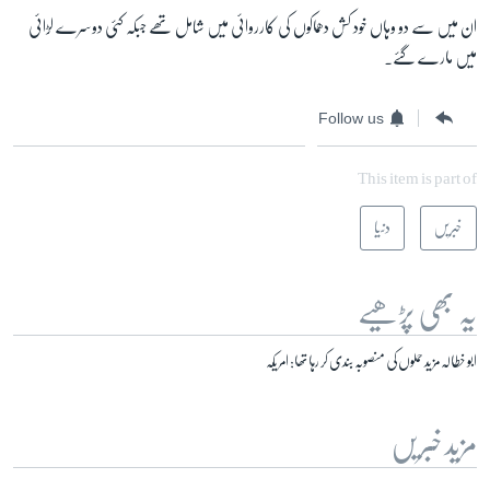
ان میں سے دو وہاں خود کش دھماکوں کی کارروائی میں شامل تھے جبکہ کئی دوسرے لڑائی
میں مارے گئے۔
Follow us
This item is part of
خبریں
دنیا
یہ بھی پڑھیے
ابو خطالہ مزید حملوں کی منصوبہ بندی کر رہا تھا: امریکہ
مزید خبریں