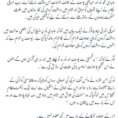
عابدی محمد نور اور عبدالھی یوسف کے خلاف الزامات اس وقت سامنے آئے، جب امریکی
حکام نے اپنے شہریوں کو عراق اور شام میں دہشت گردی کی کارروائیوں میں ملوث
زبان
عسکریت پسندوں کے ساتھ ملنے سے روکنے کے لیے کوششیں تیز کی ہیں۔
امریکی اٹارنی اینڈریو لوگر نے ایک بیان میں کہا کہ عابدی نور پر منیاپولس کی ضلعی عدالت میں
دہشت گردوں کو مالی معاونت فراہم کرنے کا الزام عائد کیا گیا ہے۔ یوسف پر الزام ہے کہ
انھوں نے دہشت گردوں کو مالی معاونت فراہم کی۔
لوگر نے کہا کہ ’’بدقسمتی سے یوسف اور نور نہ تو پہلے ہیں اور نہ ہی آخری ہوں گے جنہوں
نے اس تنظیم (دولت اسلامیہ) کی حمایت کی سازش کی ہے"۔
نور کی بہن افراہ نے وائس آف امریکہ کی صومالی سروس کو بتایا کہ وہ 29 مئی کو ترکی کے
راستے مینیسوٹا سے روانہ ہوا اور اس کے بھائی نے استنبول سے اسے ایک ٹیکسٹ پیغام
بھیجا جس میں کہا گیا کہ وہ ’’جنت کی تلاش میں شام میں جہاد میں حصہ لینا چاہتا ہے اور وہ
اس کے بار ے میں پریشان نہ ہوں۔‘‘
اس کے موجودہ ٹھکانے کے بار ے میں کچھ معلوم نہیں ہے۔