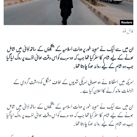
آرٹ
آزادیٔ صحافت
سائنس و ٹیکنالوجی
فائل فوٹو
صحت
ان میں سے ایک نے مبینہ طور پر دولت اسلامیہ کے جنگجوؤں کے ساتھ لڑائی میں شامل
دلچسپ و عجیب
ہونے کے لیے شام کا سفر کیا تھا جب کہ دوسرے کو اس وقت ہوائی اڈے پر روک لیا گیا
ویڈیوز
جب وہ شام کے لیے روانہ ہونا چاہتا تھا۔
آڈیو
امریکہ میں استغاثہ نے دو صومالی امریکی شہریوں کے خلاف منگل کو دہشت گردی کے
اسپیشل کوریج
الزامات عائد کرنے کا اعلان کیا ہے۔
اداریہ
ان میں سے ایک نے مبینہ طور پر دولت اسلامیہ کے جنگجوؤں کے ساتھ لڑائی میں شامل
Learning English
ہونے کے لیے شام کا سفر کیا تھا جب کہ دوسرے کو اس وقت ہوائی اڈے پر روک لیا گیا
جب وہ شام کے لیے روانہ ہونا چاہتا تھا۔
FOLLOW US