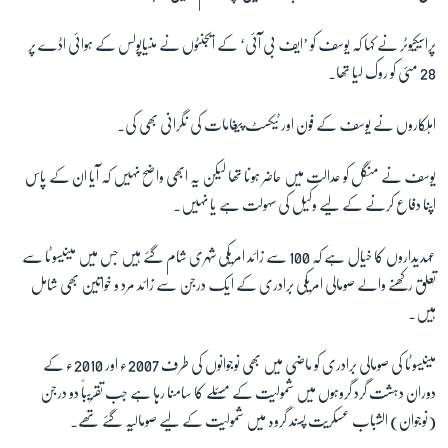
پراسیکیوٹر نے کہا کہ یوسف کو ’ایف بی آئی‘ کے ایجنٹوں نے منیاپولس کے ہوائی اڈے پر
28 مئی کو روک لیا تھا۔
اہلکاروں نے یوسف کے فون اور ٹیکسٹ پیغامات کی نگرانی بھی کی۔
یوسف نے منگل کو عدالت میں حاضر ہونا تھا لیکن یہ ابھی واضح نہیں کہ آیا ان کے پاس
اپنا دفاع کرنے کے لیے وکیل کی سہولت ہے یا نہیں۔
عہدیداروں کا خیال ہے کہ 100 سے زائد امریکی شہری شام گئے ہیں جس میں مینیسوٹا سے
تعلق رکھنے والے صومالی امریکی برادری کے ایک درجن سے زائد مرد و خواتین بھی شامل
ہیں۔
مینیسوٹا کی صومالی برادری کو ماضی میں بھی نوجوانوں کی طرف 2007ء اور 2010ء کے
دوران دہشت گرد گروہوں میں شمولیت کے مسئلے کا سامنا رہا ہے جب تقریباً دو درجن
(نوجوان) الشباب عسکریت پسند گروہ میں شمولیت کے لیے صومالیہ گئے تھے۔