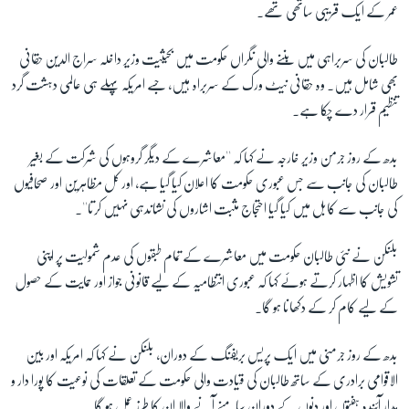
عمر کے ایک قریبی ساتھی تھے۔
طالبان کی سربراہی میں بننے والی نگراں حکومت میں بحیثیت وزیر داخلہ سراج الدین حقانی
بھی شامل ہیں۔ وہ حقانی نیٹ ورک کے سربراہ ہیں، جسے امریکہ پہلے ہی عالمی دہشت گرد
تنظیم قرار دے چکا ہے۔
بدھ کے روز جرمن وزیر خارجہ نے کہا کہ ''معاشرے کے دیگر گروہوں کی شرکت کے بغیر
طالبان کی جانب سے جس عبوری حکومت کا اعلان کیا گیا ہے، اور کل مظاہرین اور صحافیوں
کی جانب سے کابل میں کیا گیا احتجاج مثبت اشاروں کی نشاندہی نہیں کرتا''۔
بلنکن نے نئی طالبان حکومت میں معاشرے کے تمام طبقوں کی عدم شمولیت پر اپنی
تشویش کا اظہار کرتے ہوئے کہا کہ عبوری انتظامیہ کے لیے قانونی جواز اور حمایت کے حصول
کے لیے کام کر کے دکھانا ہو گا۔
بدھ کے روز جرمنی میں ایک پریس بریفنگ کے دوران، بلنکن نے کہا کہ امریکہ اور بین
الاقوامی برادری کے ساتھ طالبان کی قیادت والی حکومت کے تعلقات کی نوعیت کا پورا دار و
مدار آئندہ ہفتوں اور دنوں کے دوران سامنے آنے والا ان کا طرز عمل ہو گا۔