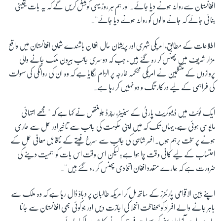
افغانستان سےروانہ ہونے دیا جائے۔ اور ہم ہر روز یہی کوشش کریں گے کہ یہ بات یقینی
بنائی جائے کہ جانے والوں کو روانہ ہونے دیا جائے''۔
زبان
اطلاعات کے مطابق، امریکی شہری اور پریشان حال افغان باشندے شمالی افغانستان میں واقع
مزار شریف میں پھنس کر رہ گئے ہیں، جب کہ دوسری جانب بیرون ملک جانے والی
پروازوں کے منتظمین نے امریکی محکمہ خارجہ پر الزام لگایا ہے کہ وہ ان کی روانگی کی سہولت
کی فراہمی کے لیے درکار تگ و دو نہیں کر رہا ہے۔
ایک ٹوئٹ میں ڈیموکریٹ پارٹی کے سینیٹر، رچرڈ بلومنتھل نے کہا ہے کہ ''مجھے انتہائی
مایوسی ہوئی ہے، یہاں تک کہ میں اپنی حکومت کی جانب سے تاخیر اور عمل سے عاری
ہونے پر سخت برہم ہوں۔ افسر شاہی کی جانب سے سرخ فیتے کے ناقابل معافی عمل کے
احتساب کے لیے کافی وقت پڑا ہوا ہے؛ لیکن اس وقت اس بات کو اہمیت دینے کی
ضرورت ہے کہ ہمارے متعدد افغان اتحادی پھنس کر رہ گئے ہیں''۔
اپنے بین الاقوامی پارٹنرز کے ساتھ مل کر امریکہ طالبان پر دباؤ ڈال رہا ہے کہ وہ ملک سے
باہر جانے والے افراد کو بحفاظت انخلا کی اجازت دیں اور جو کوئی بھی افغانستان سے جانا