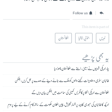
Follow us
This item is part of
خبریں
جنوبی ایشیا
افغانستان
یہ بھی پڑھیے
چار امریکی شہریوں نے زمینی راستے سے افغانستان چھوڑ دیا
طالبان سفری دستاویزات رکھنے والوں کو ملک سے جانے دینے کے وعدے پر عمل کریں: بلنکن
افغانستان سے امریکی انخلاپرکانگریس کمیٹی کی سماعت میں بلنکن بیان دیں گے
امریکہ کا طالبان کی عبوری کابینہ پر اظہارِ تشویش، چین افغان حکومت کے ساتھ کام کرنے کے لیے پرعزم