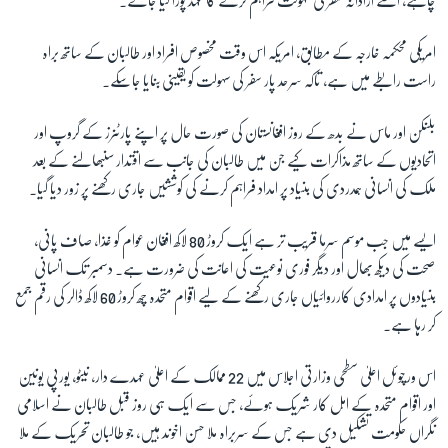
چاہے، اسے آزادانہ سفر کی سہولت فراہم کرنے کا عہد پورا کیا جائے۔
امریکی محکمہ خارجہ کے مطابق، امریکہ اس وقت مخصوص افراد اور طالبان کے ساتھ براہ
راست رابطے میں ہے، تاکہ سرحد پار سفر کی سہولت کو یقینی بنایا جاسکے۔
بلنکن اور ماس نے بدھ کے روز افغانستان کی صورت حال پر اپنے پارٹنرز کے گروپ اور
اتحادیوں کے ساتھ مذاکرات کیے جن میں طالبان کی جانب سے اقتدار سنبھالنے کے بعد
ملک کی انسانی ہمدردی کی بنیاد پر امداد فراہم کرنے کی کوششیں جاری رکھنے پر زور دیا گیا۔
ایسے میں جب موسم سرما قریب تر ہے ایک کروڑ 80 لاکھ افغان عوام کو غذا، صاف پانی،
صحت کی دیکھ بھال اور دیگر فوری نوعیت کی اعانت کی ضرورت ہے۔ دسمبر تک انسانی
بنیادوں پر امدادی کارروائیاں جاری رکھنے کے لیے اقوام متحدہ چھ کروڑ 60 لاکھ ڈالر کی رقم جمع
کر رہا ہے۔
اس ورچوئل اعلیٰ سطحی وزارتی اجلاس میں 22 ممالک کے اعلیٰ عہدے دار، نیٹو، یورپی یونین
اور اقوام متحدہ کے اہل کار شریک ہوئے، جس سے ایک ہی روز قبل طالبان نے اسلامی
نگراں حکومت تشکیل دی ہے جس کے سربراہ ملا حسن اخوند ہیں، جو طالبان تحریک کے ملا