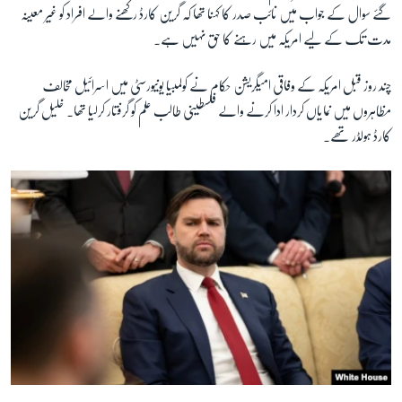
گئے سوال کے جواب میں نائب صدر کا کہنا تھا کہ گرین کارڈ رکھنے والے افراد کو غیر معینہ
مدت تک کے لیے امریکہ میں رہنے کا حق نہیں ہے۔
چند روز قبل امریکہ کے وفاقی امیگریشن حکام نے کولمبیا یونیورسٹی میں اسرائیل مخالف
مظاہروں میں نمایاں کردار ادا کرنے والے فلسطینی طالب علم کو گرفتار کرلیا تھا۔ خلیل گرین
کارڈ ہولڈر تھے۔