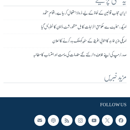
ایران حجاب قوانین کے نفاذ کے لیے ڈرونز استعمال کر رہا ہے: اقوامِ متحدہ
امریکہ: سینیٹ سے حکومتی اخراجات کا بل منظور، شٹ ڈاؤن کا خطرہ ٹل گیا
امریکی وزیرِ خارجہ کا جنوبی افریقہ کے سفیر کو ملک بدر کرنے کا اعلان
صدر ٹرمپ کی اپنے خلاف دائر کئے گئے مقدمات کی مذمت اور احتساب کا مطالبہ
مزید خبریں
FOLLOW US