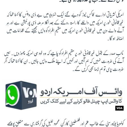
امریکی نشریاتی ادارے 'فاکس نیوز' کو دیے گئے ایک انٹرویو میں جے ڈی وینس کا کہنا تھا کہ
زبان
غیر قانونی طور پر امریکہ میں داخلے کا راستہ روکنے کے بعد اگلا مرحلہ ڈی پورٹیشن ہے اور ہر
آنے والے دن میں غیر قانونی طور پر امریکہ میں مقیم افراد کو واپس بھیجنے کے اقدامات میں
اضافہ ہو گا۔
نائب صدر کے بقول غیر قانونی طور پر مقیم افراد کو چاہیے کہ وہ خود ہی امریکہ چھوڑ دیں۔ ہمیں
آنے کی ضرورت نہیں کہ ہم آئیں اور کہیں کہ اپنے ملک واپس جائیں۔ ان کا کہنا تھا کہ اگر
ضرورت پڑی تو ہم ایسا بھی کریں گے۔
کولمبیا یونیورسٹی کے طالبِ علم اور فلسطینی کارکن محمود خلیل کی گرفتاری سے متعلق پوچھے