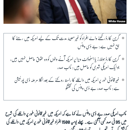
آرٹ
آزادیٔ صحافت
سائنس و ٹیکنالوجی
صحت
گرین کارڈ رکھنے والے افراد کو غیر معینہ مدت تک کے لیے امریکہ میں رہنے کا
حق نہیں ہے: جے ڈی وینس
دلچسپ و عجیب
ویڈیوز
گرین کارڈ ہولڈرز یا اسٹوڈنٹ ویزا پر امریکہ آنے والوں کو وہ حقوق حاصل نہیں ہیں،
جو ایک امریکی شہری کو حاصل ہیں: نائب صدر
آڈیو
اسپیشل کوریج
غیر قانونی طور پر امریکہ میں داخلے کا راستہ روکنے کے بعد اگلا مرحلہ ڈی پورٹیشن
ہے: نائب صدر جے ڈی وینس کی گفتگو
اداریہ
Learning English
نائب امریکی صدر جے ڈی وینس نے کہا ہے کہ امریکہ میں غیر قانونی طور پر داخلے کی شرح
FOLLOW US
میں 95 فی صد کمی آ گئی ہے۔ پہلے یومیہ 1500 افراد غیر قانونی طور پر امریکہ میں داخلے کی
کوشش کرتے تھے۔ اب یہ تعداد 30 رہ گئی ہے۔