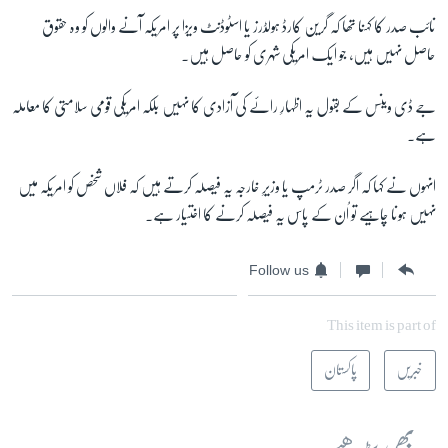
نائب صدر کا کہنا تھا کہ گرین کارڈ ہولڈرز یا اسٹوڈنٹ ویزا پر امریکہ آنے والوں کو وہ حقوق
حاصل نہیں ہیں، جو ایک امریکی شہری کو حاصل ہیں۔
جے ڈی وینس کے بقول یہ اظہارِ رائے کی آزادی کا نہیں بلکہ امریکی قومی سلامتی کا معاملہ
ہے۔
انہوں نے کہا کہ اگر صدر ٹرمپ یا وزیرِ خارجہ یہ فیصلہ کرتے ہیں کہ فلاں شخص کو امریکہ میں
نہیں ہونا چاہیے تو اُن کے پاس یہ فیصلہ کرنے کا اختیار ہے۔
Follow us
This item is part of
خبریں
پاکستان
یہ بھی پڑھیے