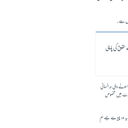
امل ہے۔
حقوق کی پامالی
مارکس کا حوالہ دیتے ہوئے کہا کہ ہیومن رائٹس رپورٹ میں سال 2023 میں رونما ہونے والی ہر انسانی
پورٹ میں مخصوص
یہ وہ چیز ہے جسے ہم