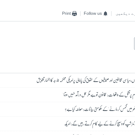
ے دیکھیں
Follow us
Print
،سیاسی مخالفین اور صحافیوں کے حقوق کی پامالی پرامریکی محکمہ خارجہ کا اظہارتشویش
 پر قتل کے واقعات: 'قانون تو ہے مگر عمل درآمد نہیں ہوتا'
ھر میں گھس کر مارنے' کے حکومتی بیانات: معاملہ کیا ہے؟
ارٹنرشپ کو وسیع کرنے کے لیے کام کرتے رہیں گے: امریکہ