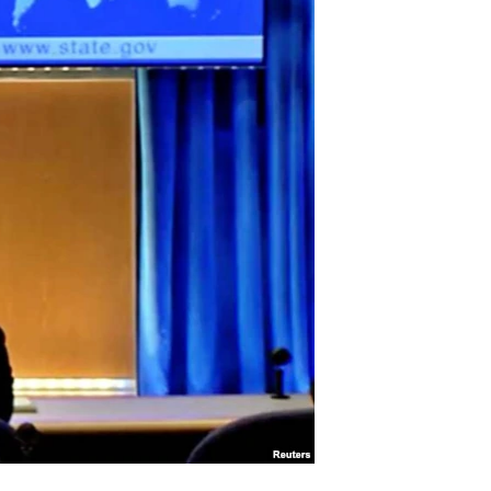
آرٹ
آزادیٔ صحافت
سائنس و ٹیکنالوجی
صحت
دلچسپ و عجیب
ویڈیوز
آڈیو
اسپیشل کوریج
اداریہ