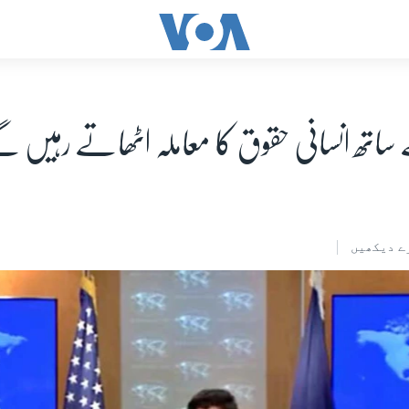
ساتھ انسانی حقوق کا معاملہ اٹھاتے رہیں گے
ے دیکھیں