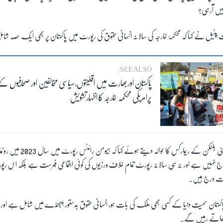
یں آرہی؟
 پٹیل نے کہا کہ محکمۂ خارجہ کی سالانہ انسانی حقوق کی رپورٹ میں پاکستان پر بھی ایک حصہ ش
SEE ALSO:
پاکستان اوربھارت میں اقلیتوں،سیاسی مخالفین اور صحافیوں کے 
پرامریکی محکمہ خارجہ کا اظہارتشویش
انہوں نے وزیرِ خارجہ اینٹنی بلنکن کے ری
 نہیں ہے اور نہ ہی سالانہ رپورٹ تمام خلاف ورزیوں کی کوئی اجتماعی فہرست ہے بلکہ اس ر
ات درج ہیں۔
 پاکستان سمیت دنیا کے کسی بھی ملک کی بات ہو، انسانی حقوق بدستور ایجنڈے میں شامل ہے اور 
اٹھاتے رہیں گے۔