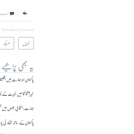
تبصر
This item is part of
خبریں
امریکہ
یہ بھی پڑھیے
پاکستان اوربھارت میں اقلیتوں
خیبرپختونخوا میں غیرت کے نام
بھارت: انتخابی جلسوں میں 'گ
پاکستان کے ساتھ سیکیورٹی پ