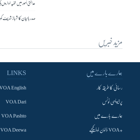
عدالتی اُمور میں خفیہ اداروں کی
صدر بائیڈن کا شہباز شریف کو خ
مزید خبریں
ہمارے بارے میں
LINKS
رسائی کا طریقہ کار
VOA English
پرائیویسی نوٹس
VOA Dari
ہمارے بارے میں
VOA Pashto
+VOA ڈاؤن لوڈ کیجیے
VOA Deewa