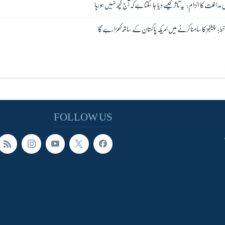
 مداخلت کا الزام: 'یہ تاثر کیسے دیا جا سکتا ہے کہ آج کچھ نہیں ہو رہا'
ط؛ 'چیلنجز کا سامنا کرنے میں امریکہ پاکستان کے ساتھ کھڑا رہے گا'
FOLLOW US