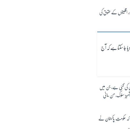
اور اقلیتوں کے حقوق کی
دیا جا سکتا ہے کہ آج
نشاندہی کی گئی ہے، جن میں
میز سلوک، من مانی
 کہ حکومتِ پاکستان نے
۔