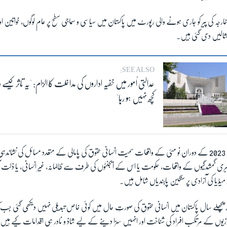
 خارجہ کی پیر کو جاری ہونے والی رپورٹ میں پاکستان میں سیاسی و سماجی سطح پر عام لوگوں، خواتین 
مثالیں دی گئی ہیں۔
SEE ALSO:
عدالتی اُمور میں خفیہ اداروں کی مداخلت کا الزام: 'یہ تاثر کیسے 
کچھ نہیں ہو رہا'
رپورٹ میں پاکستان میں 2023 کے دوران نو مئی کے واقعات سمیت انسانی حقوق کی پامالی کے متعدد مسائل کی 
ی گمشدگیوں کے واقعات، حکومت یا اس کے ایجنٹوں کی طرف سے ظالمانہ، غیر انسانی، یا ذلت آ
ر میڈیا کی آزادی پر سنگین پابندیاں شامل ہیں۔
ہ پچھلے سال پاکستان میں انسانی حقوق کی صورتِ حال میں کوئی خاص تبدیلی نہیں دیکھی گئی جب
زیوں کے مرتکب افراد کی شناخت اور انہیں سزا دینے کے لیے شاذ و نادر ہی اقدامات کیے ہیں