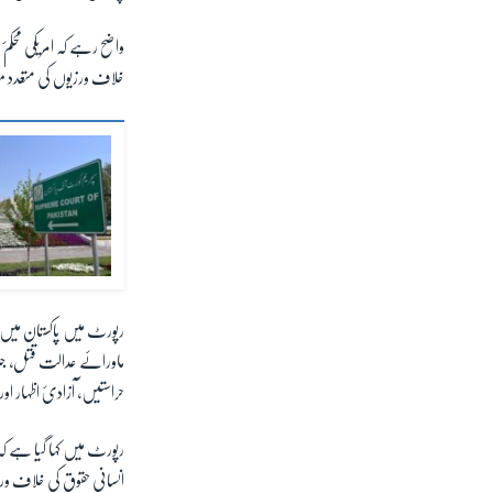
واضح رہے کہ امریکی محکمٔ
خلاف ورزیوں کی متعدد 
ماورائے عدالت قتل، جبر
حراستیں، آزادیٔ اظہار او
رپورٹ میں کہا گیا ہے ک
انسانی حقوق کی خلاف ور