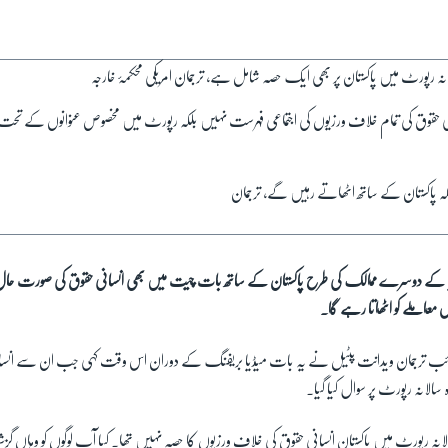
انہ رپورٹ میں پاکستان پر بھی ایک حصہ شامل ہے، ترجمان امریکی محکمۂ خارجہ
نی حقوق کی تمام خلاف ورزیوں کی اجتماعی فہرست نہیں بلکہ رپورٹ میں مخصوص عنوانوں کے تح
ملہ پاکستان کے ساتھ اٹھاتے رہیں گے، ترجمان
دنیا کے دوسرے ممالک کی طرح پاکستان کے ساتھ بات چیت میں بھی انسانی حقوق کی صورت ح
معاملے کو اٹھاتا رہے گا۔
ے نائب ترجمان ویدانت پٹیل نے یہ بات میڈیا بریفنگ کے دوران اس وقت کہی جب ان سے انس
 سالانہ رپورٹ پر سوال کیا گیا۔
سالانہ رپورٹ میں پاکستان انسانی حقوق کی خلاف ورزیوں کا حصہ نہیں تھا۔ کیا آپ لوگوں کو وہاں 