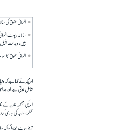
انسانی حقوق کی سال
سالانہ رپورٹ انسا
ہیں، ویدانت پٹیل
انسانی حقوق کا معا
امریکہ نے کہا ہے کہ 
شامل ہوتی ہے اور وہ اس 
امریکی محکمۂ خارجہ ک
محکمۂ خارجہ کی جاری کردہ
ترجمان سے پوچھا گیا کہ 