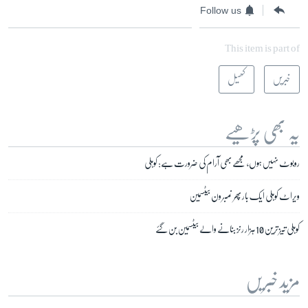
Follow us
This item is part of
خبریں
کھیل
یہ بھی پڑھیے
روبوٹ نہیں ہوں، مجھے بھی آرام کی ضرورت ہے: کوہلی
ویراٹ کوہلی ایک بار پھر نمبر ون بیٹسمین
کوہلی تیز ترین 10 ہزار رنز بنانے والے بیٹسمین بن گئے
مزید خبریں