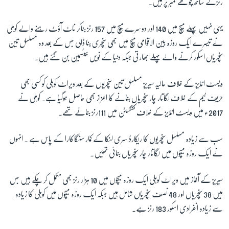
رنزکے ساتھ چوتھے نمبر پر ہیں۔
یہی نہیں پہلے میچ میں 140 اور دوسرے میچ میں 157 رنز بناکر ناٹ آؤٹ رہنے والے کوہلی
زبان
نے تیسرے ایک روزہ بین الاقوامی میچ میں بھی سنچری بنا ڈالی جس کے بعد وہ مسلسل تین
سنچریاں اسکور کرنے والے پہلے بھارتی جبکہ دنیا کے نویں بیٹسمین بن گئے ہیں۔
ویسٹ انڈیز کے خلاف حالیہ سیریز مسلسل تین سنچریوں کے بعد ویراٹ کوہلی کو کسی بھی
حریف ٹیم کے خلاف لگاتار چار سنچریاں بنانے کا اعزاز بھی حاصل ہوگیا ہے۔ کوہلی نے
2017ء میں ویسٹ انڈیز کے خلاف کنگسٹن میں 111رنز بنائے تھے۔
سب سے زیادہ مسلسل سنچریوں کا ریکارڈ سری لنکا کے کمار سنگاکارا کے پاس ہے ۔ انہوں
نے ایک روزہ میچوں میں لگاتار چار سنچریاں بنائی تھیں۔
سیریز کے آغاز میں ویراٹ کوہلی ایک روزہ میچوں میں 10 ہزار رنز بھی مکمل کر چکے ہیں جس
میں 38 سنچریاں اور 48 نصف سنچریاں شامل ہیں جبکہ ایک روزہ میچوں میں کوہلی کا زیادہ
سے زیادہ انفرادی اسکور 183 رنز ہے۔