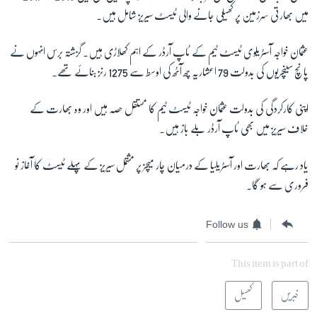
میں بھارتی سرزمین پر کھیلی جانے والی ٹیسٹ سیریز شامل ہیں۔
عثمان خواجہ آسٹریلوی ٹیسٹ ٹیم کے ٹاپ آرڈر کے اہم کھلاڑی ہیں۔ گزشتہ برس انہوں نے
پانچ سینچریوں کی بدولت 79 اعشاریہ چھ آٹھ کی اوسط سے 1275 رنز بنائے تھے۔
اپنی کارکردگی کی بدولت عثمان خواجہ ٹیسٹ ٹیم کا مستقل حصہ ہیں اور وہ بھارت کے
خلاف سیریز میں بھی ٹاپ آرڈر بلے باز ہیں۔
یاد رہے کہ بھارت اور آسٹریلیا کے درمیان چار میچز پر مشتمل سیریز کے پہلے ٹیسٹ کا آغاز نو
فروری سے ہو گا۔
Follow us
This item is part of
خبریں
کھیل