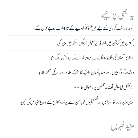
یہ بھی پڑھیے
'انسدادِ دہشت گردی کے لیے خیبرپختونخوا کو دیے گئے 417 ارب روپے کہاں گئے؟'
پاکستان میں کرپشن میں اضافہ، پرسیپشن انڈیکس اسکور میں مزید کمی
الوداع 'آسمان کی ملکہ؛' بوئنگ نے 747 طیارے کی پروڈکشن روک دی
دہشت گرد گروپوں سے نمٹنا پاکستان و امریکہ کا مشترکہ مفاد ہے: امریکی محکمہ خارجہ
انٹرنیشنل فیڈریشن آف جرنلسٹس پر بدعنوانی کا الزام
امریکی وزیرِ خارجہ کا اسرائیل اور فلسطینیوں کو پرامن رہنے پر زور؛ تنازع کے دو ریاستی حل کی تجدید
مزید خبریں