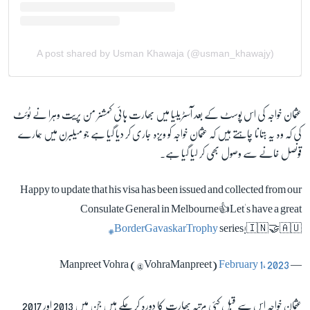
عثمان خواجہ کی اس پوسٹ کے بعد آسٹریلیا میں بھارت ہائی کمشنر من پریت وہرا نے ٹوئٹ
کی کہ وہ یہ بتانا چاہتے ہیں کہ عثمان خواجہ کو ویزہ جاری کر دیا گیا ہے جو میلبرن میں ہمارے
قونصل خانے سے وصول بھی کر لیا گیا ہے۔
Happy to update that his visa has been issued and collected from our
Consulate General in Melbourne👍Let's have a great
#BorderGavaskarTrophy
series!🇮🇳🤝🇦🇺
February 1, 2023
— Manpreet Vohra (@VohraManpreet)
عثمان خواجہ اس سے قبل کئی مرتبہ بھارت کا دورہ کر چکے ہیں جن میں 2013 اور 2017