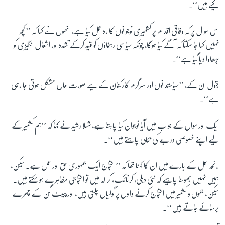
کیے ہیں‘‘۔
اس سوال پر کہ وفاقی اقدام پر کشمیری نوجوانوں کا رد عمل کیا ہے، انھوں نے کہا کہ ’’کچھ
نہیں کہا جا سکتا کہ آگے کیا ہوگا، چونکہ سیاسی رہنماؤں کو قید کرکے تشدد اور اشعال انگیزی کو
بڑھاوا دیا گیا ہے‘‘۔
بقول ان کے، ’’سیاستدانوں اور سرگرم کارکنان کے لیے صورت حال مشکل ہوتی جا رہی
ہے‘‘۔
ایک اور سوال کے جواب میں آیا نوجوان کیا چاہتا ہے، شہلا رشید نے کہا کہ ’’ہم کشمیر کے
لیے اپنے خصوصی درجے کی بحالی چاہتے ہیں‘‘۔
لائحہ عمل کے بارے میں ان کا کہنا تھا کہ ’’احتجاج ایک جمہوری حق اور عمل ہے۔ لیکن،
ہمیں نہیں بھولنا چاہیے کہ نئی دہلی، کرناٹک، کرالہ میں تو احتجاجی مظاہرے ہو سکتے ہیں۔
لیکن، جموں و کشمیر میں احتجاج کرنے والوں پر گولیاں چلتی ہیں، اور پیلٹ گن کے چھَرے
برسائے جاتے ہیں‘‘۔