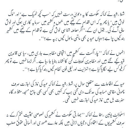
شہلا رشید نے کہا کہ حکومت کا یہ دعویٰ درست نہیں کہ ’سب کچھ ٹھیک ہے‘ اور ’لوگ
زبان
خوش ہیں‘ یا پھر یہ کہ اس اقدام کے نتیجے میں جموں و کشمیر میں سرمایہ کاری ہوگی اور خوش
حالی آئے گی۔ بقول ان کے،’’اگر معاملہ اتنا ہی خوش کُن ہے تو اقدام کے نتیجے میں کشمیر
بند کیوں پڑا ہے؟ وہاں عید پر بھی ماتمی ماحول کیوں برپہ ہے؟‘‘۔
انھوں نے کہا کہ ’’چار اگست سے کشمیر میں احتجاجی مظاہرے جاری ہیں، سیاسی قائدین
قید کیے گئے ہیں اور مظاہرین کو پیلٹ گن کا نشانہ بنایا جا رہا ہے۔ اگر ایسا نہیں ہے تو پھر
کرفیو کس لیے لگایا گیا ہے؟ انٹرنیٹ اور ٹیلی فون نظام کیوں بند کیا گیا ہے؟‘‘۔
عید کے اجتماعات سے متعلق سوال پر، شہلا رشید نے کہا کہ عید کی نماز کی اجازت صرف
چھوٹی مقامی مساجد کی حد تک دی گئی جب کہ کہیں بھی کسی بھی جامع مسجد، مثلاً درگاہ
حضرت بل میں نماز عید کی اجازت نہیں تھی۔
اسٹوڈنٹ یونین رہنما نے کہا کہ ’’بھارتی حکومت نے کشمیر کی خصوصی حیثیت ختم کرکے نہ
صرف کشمیریوں کے اعتماد کی دھجیاں اڑائی ہیں بلکہ ہمارے جمہوری اور انسانی حقوق صلب