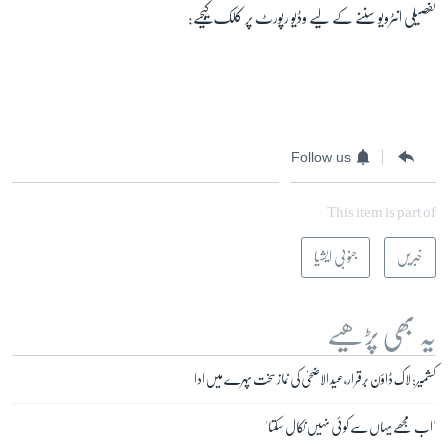
تفصیلی انٹرویو سننے کے لیے وڈیو رپورٹ پر کلک کیجیے:
Follow us
This item is part of
خبریں
جنوبی ایشیا
یہ بھی پڑھیے
کشمیر: لاک ڈاؤن برقرار، عید الاضحیٰ کی نماز سخت پہرے میں ادا
'اب مجھے یہاں سے کوئی نہیں نکال سکتا'