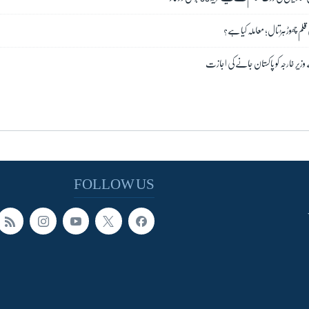
قلم چھوڑ ہڑتال؛ معاملہ کیا ہے؟
زیرِ خارجہ کو پاکستان جانے کی اجازت
FOLLOW US