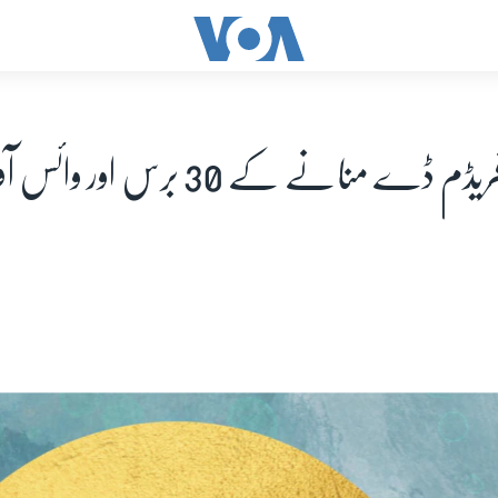
ورلڈ پریس فریڈم ڈے منانے کے 30 برس 