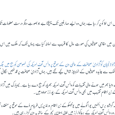
EMBED
ں اس خلا کو پر کر رہا ہے، جہاں وہ ایسے صارفین تک پہنچتا ہے جو بصورتِ دیگر درست معلومات
 میں مقامی صحافیوں کی صورتِ حال کا قریب سے احاطہ کیا ہے، یہاں تک کہ ملک میں اس کے اپ
ر ژاؤ لانجیان کو آزادیٔ صحافت کے عالمی دن کے موقع پر وائس آف امریکہ کی خصوصی کوریج میں ج
ممالک سے چنیدہ صحافیوں کے انٹرویوز شامل کیے گئے ہیں، جہاں آزادیٔ صحافت پر قدغنیں لگائی 
ا بھر میں ہونے والی تقریبات کو وائس آف امریکہ بھرپور کوریج دے رہا ہے۔ نیویارک میں آز
 زیرِ اہتمام تقریب میں بھی وائس آف امریکہ کے رپورٹرز موجود ہیں۔
ا تھا کہ گزشتہ برس اُنہیں یورا گوئے میں یونیسکو کے زیرِ اہتمام ورلڈ پریس فریڈم ڈے کے موقع پر من
ہ وائس آف امریکہ کے ہیڈکوارٹرز میں اپنی بہترین ٹیم کے ساتھ یہ دن گزار رہی ہیں۔