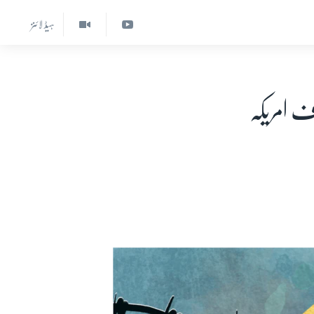
ہیڈ لائنز
اور وائس آف امریکہ