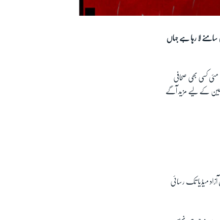
سامنے لا رہا ہے جہاں
دن کی مناسبت سے اپنے پیغام میں کہا کہ "30 برسوں سے تین مئی کسی بھی صحافی
عین کے لیے مزید آگے
ق دنیا بھر میں70 فی صد ایسے خطے ہیں جہاں آزاد میڈیا تک رسائی