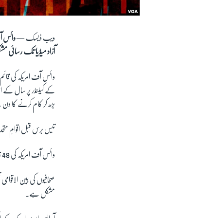
ویب ڈیسک —
وائس آ
آزاد میڈیا تک رسائی 
کے کیلنڈر پر سال کے ا
بڑھ کر کام کرنے کا دن ہ
تیس برس قبل اقوامِ متحد
وائس آف امریکہ کی 48 زبانوں میں نشریات اُن خطوں تک پہنچتی ہیں جہاں آزاد میڈیا تک رسائی مشکل ہے۔
مشکل ہے۔