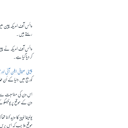
وائس آف امریکہ چین می
رہتے ہیں۔
وائس آف امریکہ نے چین
کر دیا گیا ہے۔
چینی صحافی ایلن آئی او
کوریج میں دنیا کے اُن 
اس دن کی مناسبت سے دنی
دن کے موقع پر یونیسکو کے
یولینڈا لوپیز کا مزید کہن
موقع ملا جب کہ اس برس و