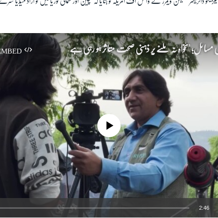
زیکٹو ڈائریکٹر کلیٹن ویمرز نے وائس آف امریکہ کو بتایا کہ "چین اور شمالی کوریا میں تو آزاد میڈیا
مسائل؛ 'تنخواہ نہ ملنے پر ذہنی صحت متاثر ہو رہی ہے'
EMBED
No media source currently available
2:46