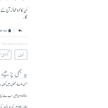
اُن کا کہنا تھا کہ آج ک
گا۔
ow us
This item is part of
خبریں
آزادیِٔ
یہ بھی پڑھیے
امن والے خطوں میں کون س
رونالڈو دنیا میں سب سے زیا
جنوبی ایشیا میں کم عمر لڑکیوں کی ش