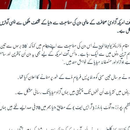
ف امریکہ آزادیٔ صحافت کے عالمی دن کی مناسبت سے دنیا کے مختلف ملکوں سے ایسی آوازیں 
مشکل ہے۔
وائس آف امریکہ کی قائم مقام ڈائریکٹر یولینڈا لوپیز نے اس 
ہم ترین دنوں میں سے ایک رہا ہے۔ وائس آف امریکہ کے لیے بھی یہ دن اُن ناظرین اور سام
ے جو آزاد اور منصفانہ میڈیا کے خواہش مند ہیں۔"
ہ نے ہر سال تین مئی کو ورلڈ پریس فریڈم ڈے کے طور پر منانے کا اعلان کیا تھا۔
صحافیوں کی بین الاقوامی تنظیم رپورٹرز ود آؤٹ بارڈرز (آر ایس ایف) کے مطاب