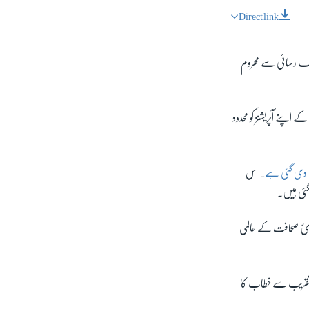
Direct link
SHARE
 تک رسائی سے محروم
نے آپریشنز کو محدود
px
width
گہ دی گئی ہے
۔ اس
گئی ہیں۔
ادیٔ صحافت کے عالمی
عقدہ تقریب سے خطاب کا