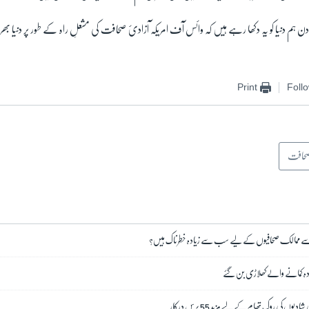
ے دن ہم دنیا کو یہ دکھا رہے ہیں کہ وائس آف امریکہ آزادیٔ صحافت کی مشعلِ راہ کے طور پر دنیا بھ
Print
Foll
 صحافت
ے ممالک صحافیوں کے لیے سب سے زیادہ خطرناک ہیں؟
دہ کمانے والے کھلاڑی بن گئے
ادیوں کی روک تھام کے لیے مزید 55 برس درکار