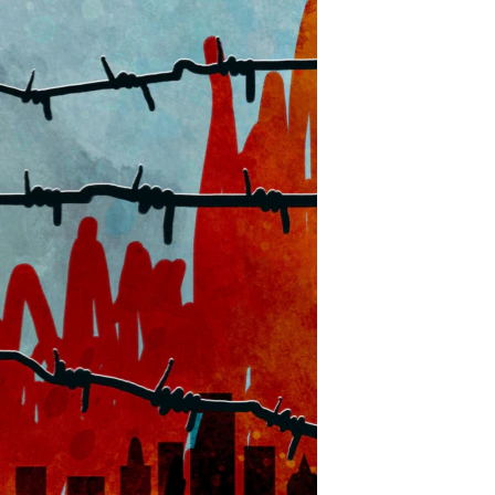
آرٹ
آزادیٔ صحافت
سائنس و ٹیکنالوجی
صحت
دلچسپ و عجیب
ویڈیوز
آڈیو
اسپیشل کوریج
اداریہ