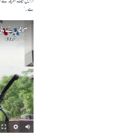
آر ایس ایف امریکہ کے ایگ
ہے۔"
صحافیوں کے مالی 
by
وائس آف امریکہ