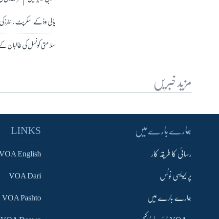
ہالی وڈ کے اسکرپٹ رائٹرز کی 
سلامتی کونسل کی طالبان کے و
مزید خبریں
ہمارے بارے میں
LINKS
رسائی کا طریقہ کار
VOA English
پرائیویسی نوٹس
VOA Dari
ہمارے بارے میں
VOA Pashto