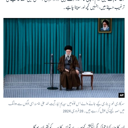
ترغیب دیتے ہیں، انہیں کچھ اور سوچنا چاہیے۔
سرکاری طور پر جاری کیے جانے والے اس فوٹو میں سپریم لیڈر آیت اللہ علی خامنہ ای لوگوں سے ووٹنگ
میں حصہ لینے کی اپیل کر رہے ہیں۔ 28 فروری 2024
ان کا مزید کہنا تھا کہ اگر الیکشن کمزور رہے تو اس کا سب کو نقصان ہو گا۔