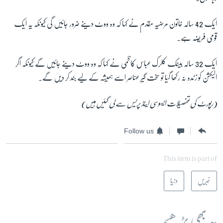
ایک 42 سالہ خاتون مرضیہ مقدم نے کہا کہ وہ ووٹ دینے ضرور جائیں گی کیونکہ یہ ایک
قومی فریضہ ہے۔
ایک 32 سالہ بینک کلرک عباس کاظمی نے کہا کہ وہ ووٹ دینے جائیں گے کیونکہ اگر
الیکشن کو زندہ نہ رکھا گیا تو سخت گیر عناصر اسے ہمیشہ کے لیے بند کر دیں گے۔
(رپورٹ کی تفصیلات ایسوسی ایٹڈ پریس سے لی گئیں ہیں)
Follow us
This item is part of
خبریں
دنیا
یہ بھی پڑھیے