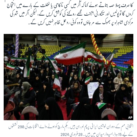
کا صرف پہلا حصہ بتاتے ہوئے کہا کہ اگر میں کسی ناکامی یا غفلت کے بارے میں احتجاج
کروں گا تو پولیس اور سیکیورٹی ایجنٹ مجھے روکنے کی کوشش کریں گے، لیکن اگر میں شہر کی
مرکزی شاہراہ پر بھوک سے مر جاؤں تو وہ کوئی ردعمل ظاہر نہیں کریں گے۔
انتخابی مہم کے دوران خواتین ایرانی پرچم لہر رہی ہیں۔ ہکم مارچ کو ہونے والے انتخابات کی 290 نشستوں
کے لیے 15 ہزار امیدوار میدان میں ہیں۔ 28 فروری 2024