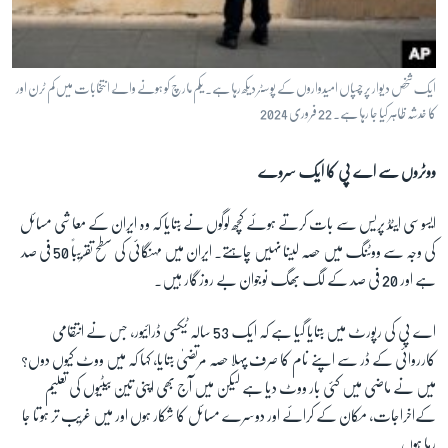
ایک شخص دیوار پر چسپاں امیدواروں کے پوسٹر دیکھ رہا ہے۔ یکم مارچ کو ہونے والے انتخابات میں کم ٹرن اور
کا خدشہ ظاہر کیا جا رہا ہے۔ 22 فروری 2024
ووٹروں سے اے پی کا ایک سروے
ایسوسی ایٹڈ پریس سے بات کرتے ہوئے کچھ لوگوں نے بتایا کہ وہ ایران کے معاشی مسائل
کی وجہ سے ووٹنگ میں حصہ لینا نہیں چاہتے۔ ایران میں مہنگائی کی سطح تقریباً 50 فی صد
ہے اور 20 فی صد کے لگ بھگ نوجوان بے روزگار ہیں۔
اے پی کی رپورٹ میں بتایا گیا ہے کہ ایک 53 سالہ ٹیکسی ڈرائیور، جس نے انتقامی
کارروائی کے ڈر سے اپنے نام کا صرف پہلا حصہ مرتضیٰ بتایا، کہا کہ میں ووٹ کیوں دوں؟
میں نے ماضی میں کئی بار ووٹ دیا ہے لیکن میں آج بھی اپنی تین بیٹیوں کی تعلیم
کےاخراجات، مکان کے کرائے اور دوسرے مسائل کا شکار ہوں اور میں غریب تر ہوتا جا
رہا ہوں۔