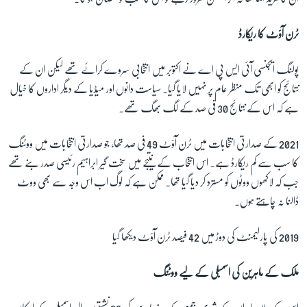
ٹرن آؤٹ کا ریکارڈ
پولنگ ایجنسی آئی ایس پی اے نے اکتوبر میں انتخابی سروے کرائے تھے لیکن ان کے
نتائج کو ابھی تک منظر عام پر نہیں لایا گیا۔ سیاست دانوں اور میڈیا کے دیگر اداروں کا خیال
ہے کہ اس کے نتائج 30 فی صد کے لگ بھگ تھے۔
2021 کے صدارتی انتخابات میں ٹرن آؤٹ 49 فی صد تھا، جو صدارتی انتخابات میں ووٹنگ
کا سب سے کم ریکارڈ ہے۔ اس انتخاب کے نتیجے میں سخت گیر ابراہیم رئیسی صدر بنے تھے
جب کہ لاکھوں ووٹوں کو مسترد کر دیا گیا تھا۔ ممکن ہے کہ لوگ اب اس وجہ سے بھی ووٹ
ڈالنا نہ چاہتے ہوں۔
2019 کی پارلیمنٹ کی دوڑ میں 42 فیصد ٹرن آؤٹ دیکھا گیا
ملک کے ماہرین کی اسمبلی کے لیے ووٹنگ