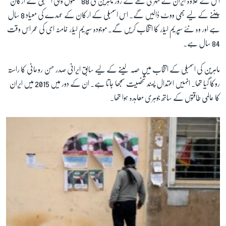
اس کے علاوہ ایران کے شہری جمعے کے روز ماہرین کی 88 نشستوں والی اسمبلی کے ارکان
چننے کے لیے بھی ووٹ ڈالیں گے۔ اس اسمبلی کے ارکان کے عہدے کی معیاد 8 سال
ہے اور وہ نئے سپریم لیڈر کا انتخاب کریں گے۔ موجودہ سپریم لیڈر خامنہ ای کی عمر اس وقت
84 سال ہے۔
ماہرین کی اسمبلی کے انتخاب میں حصہ لینے کے لیے سابق ایرانی صدر حسن روحانی کا راستہ
روکا گیا تھا۔ انہیں اعتدال پسند شخصیت سمجھا جاتا ہے۔ ان کے دور میں 2015 میں ایران
کا عالمی طاقتوں کے ساتھ جوہری معاہدہ ہوا تھا۔