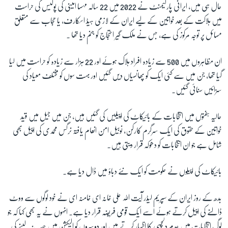
حال ہی میں، ایرانی پارلیمنٹ نے 2022 میں 22 سالہ مہسا امینی کی پولیس کی حراست
میں ہلاکت کے بعد خواتین کے لیے ایران کے لازمی ہیڈ اسکارف، یا حجاب سے متعلق
مسائل پر توجہ مرکوز کی ہے، جس نے ملک گیر احتجاج کو جنم دیا تھا ۔
ان مظاہروں میں 500 سے زیادہ افراد ہلاک ہوئے اور 22 ہزار سے زیادہ کو حراست میں لیا
گیا تھا، جن میں سے کئی ایک کو پھانسیاں دیں گئیں اور بہت سوں کو مختلف معیاد کی
سزائیں سنائی گئیں۔
حالیہ ہفتوں میں انتخابات کے بائیکاٹ کی اپیلیں کی گئیں ہیں، جن میں جیل میں قید
خواتین کے حقوق کی ایک سرگرم کارکن، نوبیل امن انعام یافتہ نرگس محمدی کی اپیل بھی
شامل ہے جو ان انتخابات کو دھوکہ قرار دیتی ہیں۔
بائیکاٹ کی اپیلوں نے حکومت کو ایک نئے دباؤ میں ڈال دیا ہے۔
بدھ کے روز ایران کے سپریم لیڈر آیت اللہ علی خانہ ای خامنہ ای نے خود لوگوں سے ووٹ
ڈالنے کی اپیل کرتے ہوئے اسے ایک قومی فریضہ قرار دیا ہے۔ انہوں نے یہ بھی کہا کہ جو
لوگ انتخابات میں عدم دلچسپی کا اظہار کرتے ہیں اور دوسروں کو الیکشن میں حصہ نہ لینے کی