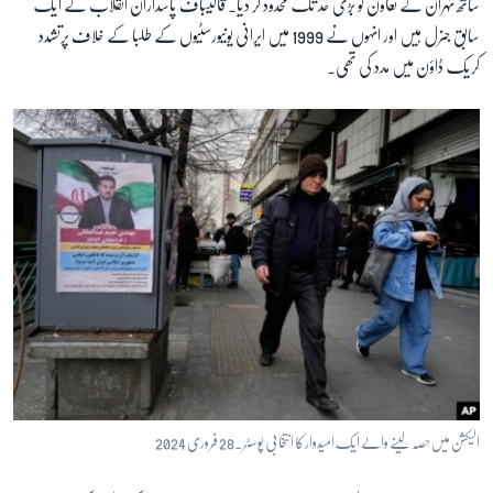
ساتھ تہران کے تعاون کو بڑی حد تک محدود کر دیا۔ قالیباف پاسداران انقلاب کے ایک
سابق جنرل ہیں اور انہوں نے 1999 میں ایرانی یونیورسٹیوں کے طلبا کے خلاف پرتشدد
کریک ڈاؤن میں مدد کی تھی۔
الیکشن میں حصہ لینے والے ایک امیدوار کا انتخابی پوسٹر ۔28 فروری 2024