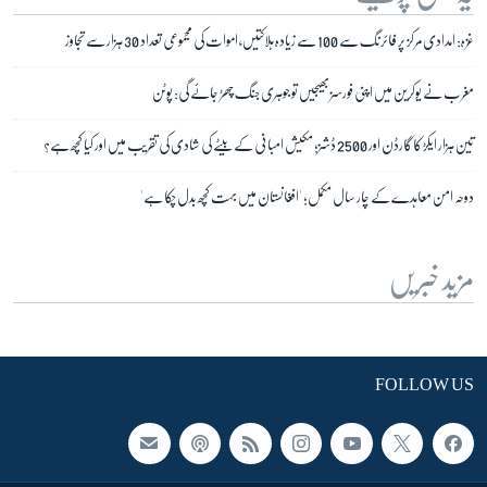
غزہ: امدادی مرکز پر فائرنگ سے 100 سے زیادہ ہلاکتیں، اموات کی مجموعی تعداد 30 ہزار سے تجاوز
مغرب نے یوکرین میں اپنی فورسز بھیجیں تو جوہری جنگ چھڑ جائے گی: پوٹن
تین ہزار ایکڑ کا گارڈن اور 2500 ڈشز؛ مکیش امبانی کے بیٹے کی شادی کی تقریب میں اور کیا کچھ ہے؟
دوحہ امن معاہدے کے چار سال مکمل؛ 'افغانستان میں بہت کچھ بدل چکا ہے'
مزید خبریں
FOLLOW US