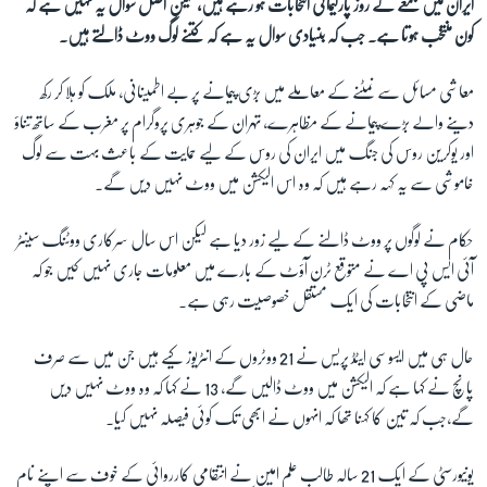
ایران میں جمعے کے روز پارلیمانی انتخابات ہو رہے ہیں، لیکن اصل سوال یہ نہیں ہے کہ
کون منتخب ہوتا ہے۔ جب کہ بنیادی سوال یہ ہے کہ کتنے لوگ ووٹ ڈالتے ہیں۔
زبان
معاشی مسائل سے نمٹنے کے معاملے میں بڑی پیمانے پر بے اطمینانی، ملک کو ہلا کر رکھ
دینے والے بڑے پیمانے کے مظاہرے، تہران کے جوہری پروگرام پر مغرب کے ساتھ تناؤ
اور یوکرین روس کی جنگ میں ایران کی روس کے لیے حمایت کے باعث بہت سے لوگ
خاموشی سے یہ کہہ رہے ہیں کہ وہ اس الیکشن میں ووٹ نہیں دیں گے۔
حکام نے لوگوں پر ووٹ ڈالنے کے لیے زور دیا ہے لیکن اس سال سرکاری ووٹنگ سینٹر
آئی ایس پی اے نے متوقع ٹرن آؤٹ کے بارے میں معلومات جاری نہیں کیں جو کہ
ماضی کے انتخابات کی ایک مستقل خصوصیت رہی ہے۔
حال ہی میں ایسوسی ایٹڈ پریس نے 21 ووٹروں کے انٹریوز کیے ہیں جن میں سے صرف
پانچ نے کہا ہے کہ الیکشن میں ووٹ ڈالیں گے، 13 نے کہا کہ وہ ووٹ نہیں دیں
گے،جب کہ تین کا کہنا تھا کہ انہوں نے ابھی تک کوئی فیصلہ نہیں کیا۔
یونیورسٹی کے ایک 21 سالہ طالب علم امین نے انتقامی کارروائی کے خوف سے اپنے نام