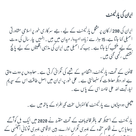
ایران کی پارلیمنٹ
ایران کی 290 ارکان پر مشتمل پارلیمنٹ کے لیے ، جسے سرکاری طور پر اسلامی مشاورتی
اسمبلی کہا جاتا ہے، 15 ہزار سے زیادہ امیدوار میدان میں ہیں۔ انہیں چار سال کی مدت
کے لیے منتخب کیا جاتا ہے۔ جب کہ اسمبلی میں ایران کی مذہبی اقلیتوں کے لیے پانچ
نشستیں رکھی گئی ہیں۔
قانون کے تحت، پارلیمنٹ، انتظامیہ کے شعبے کی نگرانی کرتی ہے۔ معاہدوں پر ووٹ دیتی
ہے اور دیگر معاملات کو سنبھالتی ہے۔ عملی طور پر، ایران میں اصل طاقت اس کے سپریم
لیڈر آیت اللہ علی خامنہ ای کے پاس ہے۔
پچھلی دو دہائیوں سے پارلیمنٹ کا کنٹرول سخت گیر افراد کے ہاتھ میں ہے۔
پارلیمنٹ کے اسپیکر محمد باقر قالیباف کے تحت مقننہ نے 2020 میں ایک بل کو آگے
بڑھایا جس نے اقوام متحدہ کے جوہری نگراں ادارے، بین الاقوامی جوہری توانائی ایجنسی کے