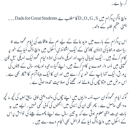
کر رہا ہے۔
زبان
واچ ڈاگز پروگرام میں
D.O.G.S
کا مطلب ہے
Dads for Great Students
۔۔۔
یعنی عظیم طلبہ کے والد۔
اس پروگرام کے بارے میں مزید جاننے کے لیے ہم نے ملاقات کی ایڈم محمود سے جو
ریاست ورجینیا کی لاؤڈن کاؤنٹی کے ایک ایلیمنٹری اسکول میں واچ ڈاگ ڈیڈ کے طور پر
کام کرتے ہیں۔ ایک لیبیائی باپ اور امریکی والدہ کی اولاد ایڈم محمود ایک امریکی سیل فون
کمپنی میں ذمہ دار عہدے پر کام کرتے ہیں، اپنے گیارہ، تیرہ اور چودہ سال کے بیٹوں کی
پرورش، ایک تنہا باپ کے طور پر کر رہے ہیں اور ان کا ایک بیٹا آٹزم کا شکار بھی ہے۔
اس مرض میں مبتلا بچوں کی بولنے اور سمجھنے کی صلاحیت محدود ہوتی ہے۔
گو کہ ایڈم محمود کو ان سب ذمہ داریوں میں اپنے بچوں کی والدہ یعنی اپنی سابق اہلیہ کی کچھ نہ کچھ
مدد بھی حاصل ہے۔ پھر بھی ان کی زندگی میں الجھنوں کی کوئی کمی نہیں۔ ایسے میں یہ
بات حیرت انگیز معلوم ہوتی ہے کہ یہ تین سال سے اپنے چھوٹے بیٹے کی خواہش پر اس
کے اسکول میں واچ ڈاگ ڈیڈ کے فرائض بھی انجام دے رہے ہیں۔