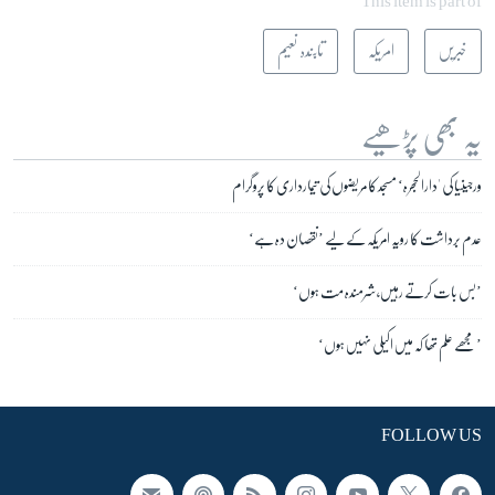
This item is part of
خبریں
امریکہ
تابندہ نعیم
یہ بھی پڑھیے
ورجینیا کی 'دارالحجرہ‘ مسجد کا مریضوں کی تیمارداری کا پروگرام
عدم برداشت کا رویہ امریکہ کے لیے ’نقصان دہ ہے‘
’بس بات کرتے رہیں، شرمندہ مت ہوں‘
’مجھے علم تھا کہ میں اکیلی نہیں ہوں‘
FOLLOW US