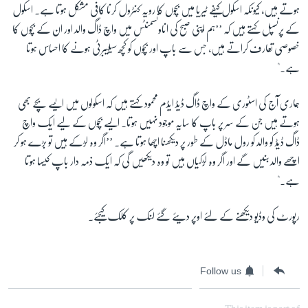
ہوتے ہیں، کیونکہ اسکول کیفے ٹیریا میں بچوں کا رویہ کنٹرول کرنا کافی مشکل ہوتا ہے۔ اسکول
کے پرنسپل کہتے ہیں کہ ’’ہم اپنی صبح کی اناونسمنٹس میں واچ ڈاگ والد اور ان کے بچوں کا
خصوصی تعارف کراتے ہیں، جس سے باپ اور بچوں کو کچھ سیلیبرٹی ہونے کا احساس ہوتا
ہے۔"
ہماری آج کی اسٹوری کے واچ ڈاگ ڈیڈ ایڈم محمود کہتے ہیں کہ اسکولوں میں ایسے بچے بھی
ہوتے ہیں جن کے سر پر باپ کا سایہ موجود نہیں ہوتا۔ ایسے بچوں کے لیے ایک واچ
ڈاگ ڈیڈ کو والد کو رول ماڈل کے طور پر دیکھنا اچھا ہوتا ہے۔ ’’اگر وہ لڑکے ہیں تو بڑے ہو کر
اچھے والد بنیں گے اور اگر وہ لڑکیاں ہیں تو وہ دیکھیں گی کہ ایک ذمہ دار باپ کیسا ہوتا
ہے۔"
رپورٹ کی وڈیو دیکھنے کے لئے اوپر دیئے گئے لنک پر کلک کیجئے۔
Follow us