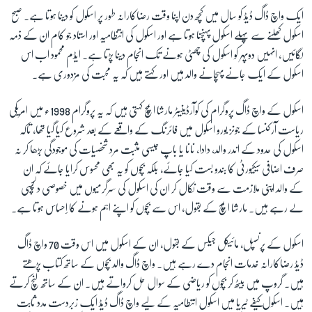
ایک واچ ڈاگ ڈیڈ کو سال میں کچھ دن اپنا وقت رضاکارانہ طور پر اسکول کو دینا ہوتا ہے۔ صبح
اسکول کھلنے سے پہلے اسکول پہنچنا ہوتا ہے اور اسکول کی انتظامیہ اور استاد جو کام ان کے ذمہ
لگائیں، انہیں دوپہر کو اسکول کی چھٹی ہونے تک انجام دینا پڑتا ہے۔ ایڈم محمود اب اس
اسکول کے ایک جانے پہچانے والد ہیں اور کہتے ہیں کہ یہ محبت کی مزدوری ہے۔
اسکول کے واچ ڈاگ پروگرام کی کوآرڈینیٹر مارشا ایمچ کہتی ہیں کہ یہ پروگرام 1998ء میں امریکی
ریاست آرکنسا کے جونز بورو اسکول میں فائرنگ کے واقعے کے بعد شروع کیا گیا تھا، تاکہ
اسکول کی حدود کے اندر والد، دادا، نانا یا باپ جیسی مثبت مرد شخصیات کی موجودگی بڑھا کر نہ
صرف اضافی سیکیورٹی کا بندو بست کیا جائے، بلکہ بچوں کو یہ بھی محسوس کرایا جائے کہ ان
کے والد اپنی ملازمت سے وقت نکال کر ان کی اسکول کی سرگرمیوں میں خصوصی دلچسپی
لے رہے ہیں۔ مارشا ایمچ کے بقول، اس سے بچوں کو اپنے اہم ہونے کا إحساس ہوتا ہے۔
اسکول کے پرنسپل، مائیکل جیکس کے بقول، ان کے اسکول میں اس وقت 70 واچ ڈاگ
ڈیڈ رضاکارانہ خدمات انجام دے رہے ہیں۔ واچ ڈاگ والد بچوں کے ساتھ کتاب پڑھتے
ہیں۔ گروپ میں بیٹھ کر بچوں کو ریاضی کے سوال حل کرواتے ہیں۔ ان کے ساتھ لنچ کرتے
ہیں۔ اسکول کیفے ٹیریا میں اسکول انتطامیہ کے لیے واچ ڈاگ ڈیڈ ایک زبردست مدد ثابت