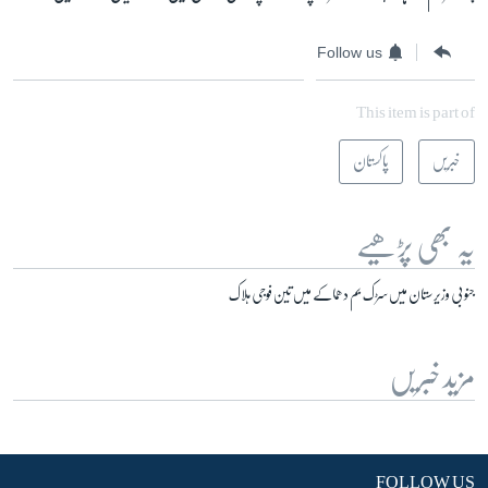
Follow us
This item is part of
خبریں
پاکستان
یہ بھی پڑھیے
جنوبی وزیر ستان میں سڑک بم دھماکے میں تین فوجی ہلاک
مزید خبریں
FOLLOW US