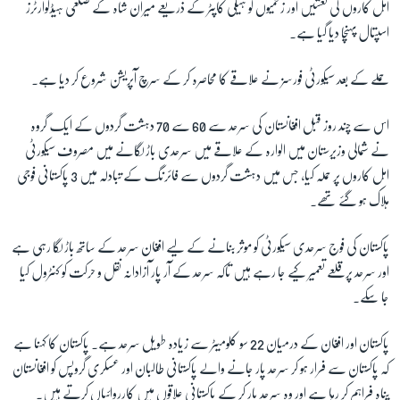
اہل کاروں کی نعشیں اور زخمیوں کو ہیلی کاپٹر کے ذریعے میران شاہ کے ضلعی ہیڈکوارٹرز
اسپتال پہنچا دیا گیا ہے۔
زبان
حملے کے بعد سیکورٹی فورسز نے علاقے کا محاصرہ کر کے سرچ آپریشن شروع کر دیا ہے۔
اس سے چند روز قبل افغانستان کی سرحد سے 60 سے 70 دہشت گردوں کے ایک گروہ
نے شمالی وزیرستان میں الوارہ کے علاقے میں سرحدی باڑ لگانے میں مصروف سیکورٹی
اہل کاروں پر حملہ کیا، جس میں دہشت گردوں سے فائرنگ کے تبادلہ میں 3 پاکستانی فوجی
ہلاک ہو گئے تھے۔
پاکستان کی فوج سرحدی سیکورٹی کو موثر بنانے کے لیے افغان سرحد کے ساتھ باڑ لگا رہی ہے
اور سرحد پر قلعے تعمیر کیے جا رہے ہیں تاکہ سرحد کے آر پار آزادانہ نقل و حرکت کو کنٹرول کیا
جا سکے۔
پاکستان اور افغان کے درمیان 22 سو کلومیٹر سے زیادہ طویل سرحد ہے۔ پاکستان کا کہنا ہے
کہ پاکستان سے فرار ہو کر سرحد پار جانے والے پاکستانی طالبان اور عسکری گروپس کو افغانستان
پناہ فراہم کر رہا ہے اور وہ سرحد پار کر کے پاکستانی علاقوں میں کارروائیاں کرتے ہیں۔