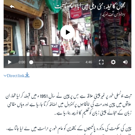
مجنوں کا ٹیلہ: نئی دہلی میں آباد 'چھوٹا تبت'
by
وائس آف امریکہ
No media source currently available
0:00
4:46
Direct link
تبت جو نسلی طور پر غیر چینی علاقہ ہے جس پر چین نے سال 1951ء میں قبضہ کر لیا تھا، ان
علاقوں میں چین بودھ مت کی خانقاہوں پر کنٹرول میں اضافہ کرتا جا رہا ہے اور وہاں مقامی
زبان کے بجائے چینی زبان کو تعلیم کا ذریعہ بنا رہا ہے۔
چین کی حکومت کی مذکورہ پالیسیوں کے ناقدین کو عام طور پر حراست میں لے لیا جاتا ہے،