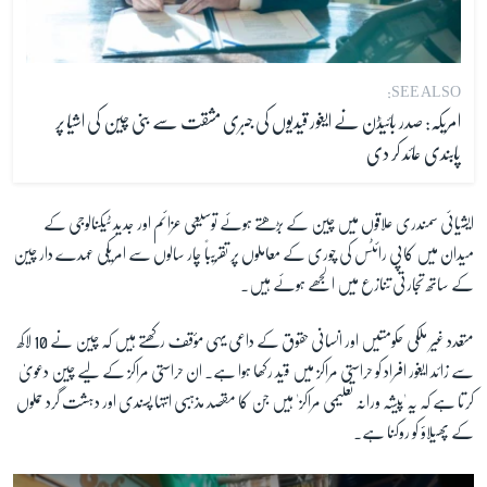
SEE ALSO:
امریکہ: صدر بائیڈن نے ایغور قیدیوں کی جبری مشقت سے بنی چین کی اشیا پر
پابندی عائد کر دی
ایشیائی سمندری علاقوں میں چین کے بڑھتے ہوئے توسیعی عزائم اور جدید ٹیکنالوجی کے
میدان میں کاپی رائٹس کی چوری کے معاملوں پر تقریباً چار سالوں سے امریکی عہدے دار چین
کے ساتھ تجارتی تنازع میں الجھے ہوئے ہیں۔
متعدد غیر ملکی حکومتیں اور انسانی حقوق کے داعی یہی مؤقف رکھتے ہیں کہ چین نے 10 لاکھ
سے زائد ایغور افراد کو حراستی مراکز میں قید رکھا ہوا ہے۔ ان حراستی مراکز کے لیے چین دعویٰ
کرتا ہے کہ یہ'پیشہ ورانہ تعلیمی مراکز' ہیں جن کا مقصد مذہبی انتہا پسندی اور دہشت گرد حملوں
کے پھیلاؤ کو روکنا ہے۔