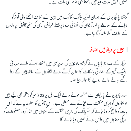
جنہیں طویل مدت قید میں رکھنا بھی عام سی بات ہے۔
گزشتہ پانچ برس کے دوران امریکہ ہانگ کانگ میں چین کے خلاف اٹھنے والی آواز کو
دبانے کے معاملے پر اور تائیوان کی فضائی حدود پر پیپلز لبریشن آرمی کی 'غیر قانونی' پروازوں
کے خلاف آواز بلند کرتا رہا ہے۔
چین پر دباؤ میں اضافہ
امریکہ کے صدر جو بائیڈن نے گزشتہ ماہ چین کی سرپرستی میں منعقد ہونے والے سرمائی
اولمپک گیمز کے سفارتی بائیکاٹ کا اعلان کرتے ہوئے ایغوروں کے ساتھ چین کے روا
رکھے جانے والے رویے کا حوالہ دیا تھا۔
صدر بائیڈن نے پارلیمان سے منظور ہونے والے ایک بل پر 23 دسمبر کو دستخط بھی کیے ہیں
جو ایغوروں کو جبری مشقت سے بچانے سے متعلق ہے۔
اس قانون کا مقصد یہ ہے کہ اس
بات کو واضح کر دیا جائے کہ سنکیانگ کی جبری مشقت کے کیمپوں میں تیار کردہ مصنوعات کو
امریکی منڈیوں میں داخل ہونے نہیں دیا جائے گا۔