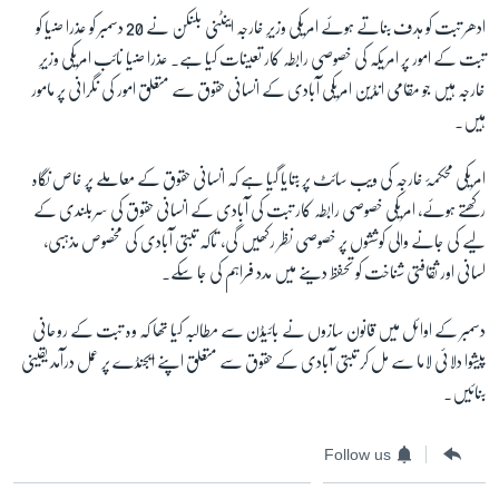
ادھر تبت کو ہدف بناتے ہوئے امریکی وزیرِ خارجہ اینٹنی بلنکن نے 20 دسمبر کو عذرا ضیا کو
تبت کے امور پر امریکہ کی خصوصی رابطہ کار تعینات کیا ہے۔ عذرا ضیا نائب امریکی وزیرِ
خارجہ ہیں جو مقامی انڈین امریکی آبادی کے انسانی حقوق سے متعلق امور کی نگرانی پر مامور
ہیں۔
امریکی محکمۂ خارجہ کی ویب سائٹ پر بتایا گیا ہے کہ انسانی حقوق کے معاملے پر خاص نگاہ
رکھتے ہوئے، امریکی خصوصی رابطہ کار تبت کی آبادی کے انسانی حقوق کی سربلندی کے
لیے کی جانے والی کوششوں پر خصوصی نظر رکھیں گی، تاکہ تبتی آبادی کی مخصوص مذہبی،
لسانی اور ثقافتی شناخت کو تحفظ دینے میں مدد فراہم کی جا سکے۔
دسمبر کے اوائل میں قانون سازوں نے بائیڈن سے مطالبہ کیا تھا کہ وہ تبت کے روحانی
پیشوا دلائی لاما سے مل کر تبتی آبادی کے حقوق سے متعلق اپنے ایجنڈے پر عمل درآمد یقینی
بنائیں۔
Follow us