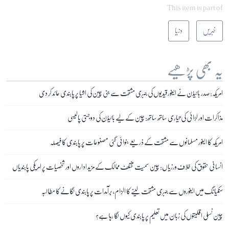
This item is part of
خبریں
دنیا
یہ بھی پڑھیے
امریکہ: صدر بائیڈن نے ایغور قیدیوں کی جبری مشقت سے بنی چین کی اشیا پر پابندی عائد کر دی
مذاکرات اور لڑائی کی تیاری ساتھ ساتھ: چین کے لیے بائیڈن کی دو جہتی پالیسی
امریکہ کا ایغور مسلمانوں سے مشقت کے ذریعے بنوائی گئی مصنوعات پر پابندی کا فیصلہ
انسانی حقوق کی خلاف ورزیاں: چین سمیت مختلف ممالک کے مزید اداروں اور شخصیات پر امریکی پابندیاں
سنکیانگ میں ایغوروں سے جبری مشقت لینے کا الزام، برآمدات پر پابندی لگانے کا مطالبہ
چین نسلی اقلیتوں کی زبان میں تعلیم پر پابندی کیوں لگا رہا ہے؟