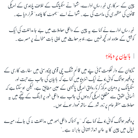
چین کے سرکاری خبر رساں ادارے، 'شنہوا' نے سنکیانگ کے خلاف پابندی کے امریکی
قانون کی منظوری کی مذمت کی ہے۔ شنہوا نے اسے ''جھوٹ کا پلندہ'' قرار دیا ہے۔
خبر رساں ادارے نے کہا ہے یہ چین کے داخلی معاملات میں بے جا مداخلت کی ایک
کوشش کے علاوہ اور کچھ نہیں ہے، جو ہر معاملے میں اپنی بات منوانے پر مصر ہے۔
بائیڈن پر دباؤ؟
تائیوان کے دارلحکومت تائی پے میں قائم شنگ چی
قومی یونیورسٹی میں سفارت کاری کے
پروفیسر ہوانگ کوائی بو نے ایک انٹرویو میں کہا ہے کہ بائیڈن کی جانب سے تبت اور
سنکیانگ پر دھیان مرکوز کرنا روایتی امریکی پالیسی کے عین مطابق ہے، لیکن ہو سکتا ہے کہ
انسانی حقوق سے متعلق امریکی گروہوں کی جانب سے داخلی طور پر لابنگ کے نتیجے میں یہ
معاملات منظر عام پر زور شور کے ساتھ نمودار ہوئے ہوں۔
پروفیسر ہوانگ کوائی بو نے کہا ہے کہ ''یہ کہنا کہ داخلی امور میں مداخلت نہ کی جائے، میرے
خیال میں چین کا یہ حالیہ انداز انتہائی جابرانہ ہے۔"