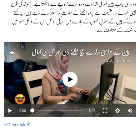
دوسری جانب چین امریکی اقدامات کو دوسرے زاویے سے دیکھتا ہے۔ ہمیشہ کی طرح
چینی عہدے دار حقیقت سے پردہ اٹھنے کے معاملے کو مسترد کرتے رہے ہیں، یہ کہتے
ہوئے کہ چین کے مغربی خطوں کے بارے میں امریکی ردعمل اس کے داخلی امور میں
مداخلت کے مترادف ہے۔
چین کے حراستی مرکز سے بچ نکلنے والی 'مہر گل' کی کہانی
by
وائس آف امریکہ
No media source currently available
0:00
3:40
Direct link