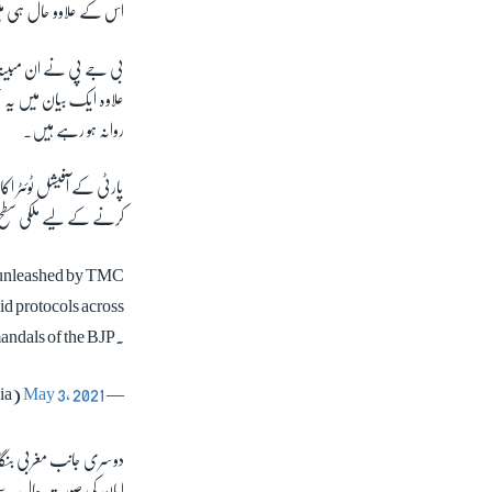
اس کے علاوو حال ہی می
بی جے پی نے ان مبینہ 
علاوہ ایک بیان میں یہ 
روانہ ہو رہے ہیں۔
پارٹی کے آفیشل ٹوئٹر 
کرنے کے لیے ملکی سطح پر
e unleashed by TMC
id protocols across
mandals of the BJP.
May 3, 2021
— BJP (@BJP4India)
دوسری جانب مغربی بنگال
امان کی صورتِ حال سے 