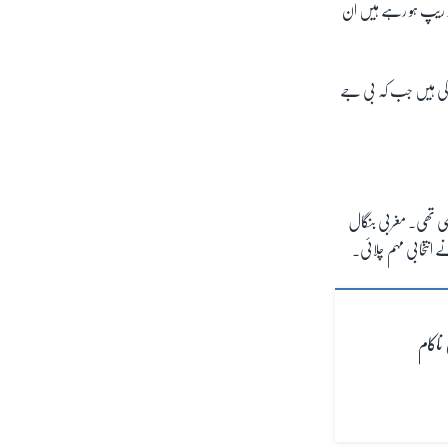
ور ریپ ہو رہے ہیں ان
کی ہیں جب کہ بی جے
ی تھی۔ مغربی بنگال
انتخابی مہم چلائی۔
ناکام