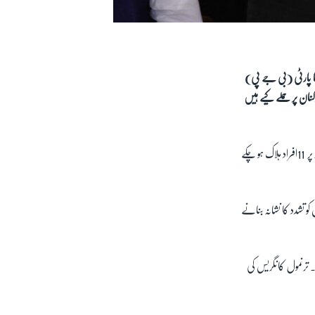
تا پارٹی (بی جے پی)
کنان پر حملے کیے ہیں
پر
11
افراد ہلاک ہو چکے
 تشدد کا نشانہ بنانے
 ترنمول کانگریس کی