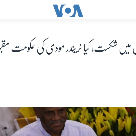
ل میں شکست، کیا نریندر مودی کی حکومت مقب