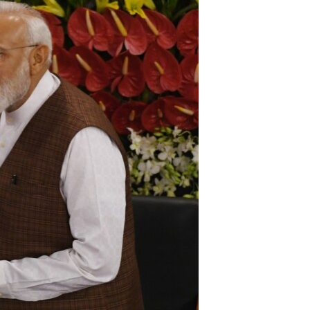
آرٹ
آزادیٔ صحافت
سائنس و ٹیکنالوجی
صحت
دلچسپ و عجیب
ویڈیوز
آڈیو
اسپیشل کوریج
اداریہ