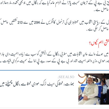
بی جے پی کے ترجمان سمبت پاترا نے الزام عائد کیا ہے کہ بنگال میں جو بھی تشدد، مار دھاڑ ا
ی' حاصل ہے۔
ل کے ریاستی انتخاب میں ممتابنر جی کی ترنمول کانگریس نے
294
میں سے
213
نشستیں حاصل 
ی حاصل کر سکی ہے۔
کشن اہم کیوں؟
میں ہونے والے حالیہ انتخابات میں مغربی بنگال کے الیکشن کو سب سے زیادہ اہمیت دی جارہ
ریندر مودی، وزیر داخلہ امیت شاہ اور بی جے پی کے صدر جے پی نڈا نے سمیت مرکزی قیادت نے 
SEE ALSO:
بھارت: ممتا کی ہیٹ ٹرک، مودی ممتا سے بنگال چھیننے میں 