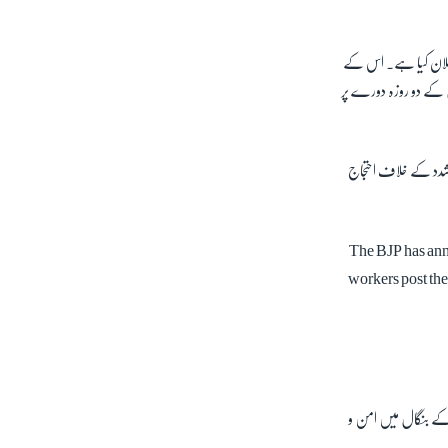
علان کیا ہے۔ اس کے
ل کے دو روزہ دورے پر
تشدد کے خلاف احتجاج
The BJP has ann
workers post the
 کے بنگال میں امن و