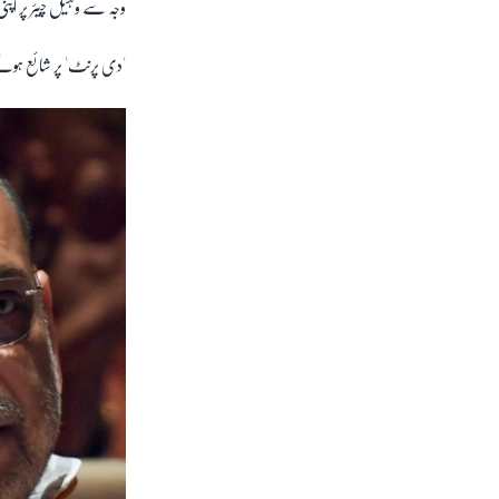
وجہ سے وہیل چیئر پر اپنی
'دی پرنٹ' پر شائع ہونے 