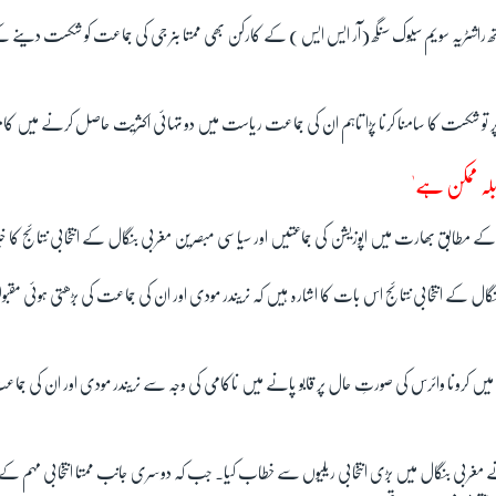
راشٹریہ سویم سیوک سنگھ (آر ایس ایس ) کے کارکن بھی ممتا بنر جی کی جماعت کو شکست دینے
ت پر تو شکست کا سامنا کرنا پڑا تاہم ان کی جماعت ریاست میں دو تہائی اکثریت حاصل کرنے میں 
بلہ ممکن ہے'
 کے مطابق بھارت میں اپوزیشن کی جماعتیں اور سیاسی مبصرین مغربی بنگال کے انتخابی نتائج کا 
 کے انتخابی نتائج اس بات کا اشارہ ہیں کہ نریندر مودی اور ان کی جماعت کی بڑھتی ہوئی مقبول
میں کرونا وائرس کی صورتِ حال پر قابو پانے میں ناکامی کی وجہ سے نریندر مودی اور ان کی جم
ے مغربی بنگال میں بڑی انتخابی ریلیوں سے خطاب کیا۔ جب کہ دوسری جانب ممتا انتخابی مہم ک