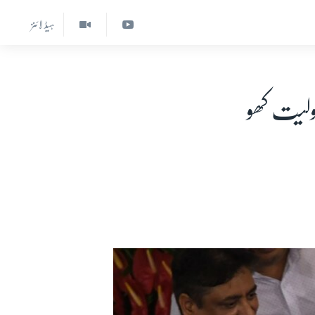
ہیڈ لائنز
ولیت کھو