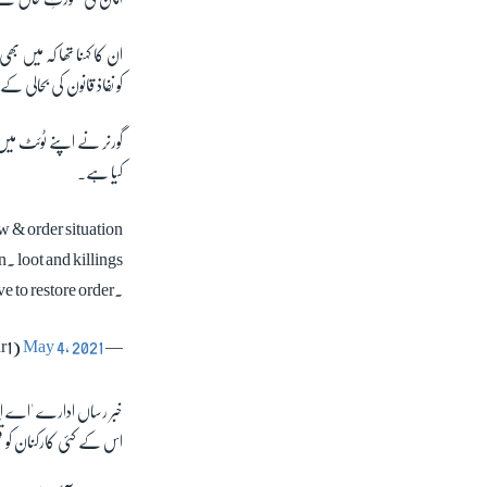
ان کا کہنا تھا کہ میں ب
کو نفاذ قانون کی بحالی 
گورنر نے اپنے ٹوئٹ میں م
کیا ہے۔
w & order situation
. loot and killings
e to restore order.
May 4, 2021
— Governor West Bengal Jagdeep Dhankhar (@jdhankhar1)
اس کے کئی کارکنان کو قت