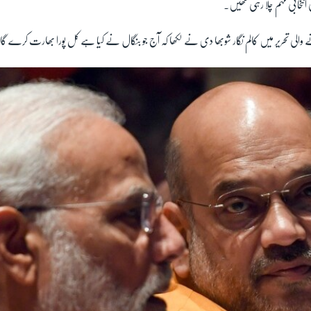
 انتخابی مہم چلا رہی تھیں۔
والی تحریر میں کالم نگار شوبھا دی نے لکھا کہ آج جو بنگال نے کیا ہے کل پورا بھارت کرے گا