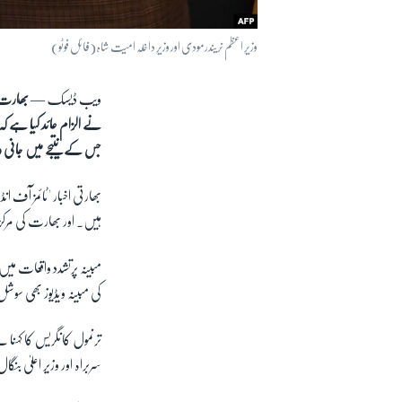
وزیرِ اعظم نریندر مودی اور وزیرِ داخلہ امیت شاہ (فائل فوٹو)
ویب ڈیسک —
بھارت ک
نے الزام عائد کیا ہے کہ
جس کے نتیجے میں جانی و
بھارتی اخبار 'ٹائمز آف 
ہیں۔ اور بھارت کی مر
مبینہ پرتشدد واقعات می
کی مبینہ ویڈیوز بھی سوشل 
ترنمول کانگریس کا کہنا
سربراہ اور وزیر اعلیٰ بن