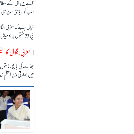
'اے این آئی' کے مطابق 
سب کو 'ریاستی سرپرست
خیال رہے کہ مغربی بنگا
پی
77
نشستوں پر کامیاب
مغربی بنگال کا الی
بھارت کی پانچ ریاستوں 
میں بھارتی وزیر اعظم ن