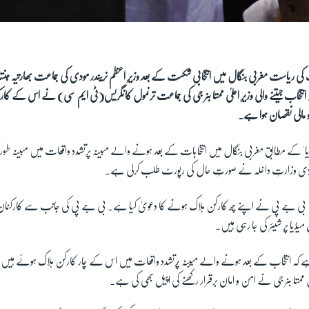
ی ریاست مغربی بنگال میں انتخابی شکست کے بعد وزیرِ اعظم نریندر مودی کی جماعت بھارتیہ جن
 انتخاب جیتنے والی وزیرِ اعلیٰ ممتا بنر جی کی جماعت ترنمول کانگریس(ٹی ایم سی) نے اس کے کار
 مالی نقصان ہوا ہے۔
انڈیا' کے مطابق مغربی بنگال میں انتخابات کے بعد ہونے والے مبینہ پرتشدد واقعات میں مبینہ طور 
کزی وزارتِ داخلہ نے صورتِ حال کی رپورٹ طلب کرلی ہے۔
ں بی جے پی نے اپنے چھ کارکن ہلاک ہونے کا دعویٰ کیا ہے۔ بی جے پی کی جانب سے کارکنان کو
میڈیا پر شیئر کی جا رہی ہیں۔
 ہے کہ انتخاب کے بعد ہونے والے میبنہ پُرتشدد واقعات میں اس کے چار کارکن ہلاک ہوئے ہیں۔
گال ممتا بنر جی نے امن و امان برقرار رکھنے کی اپیل بھی کی ہے۔