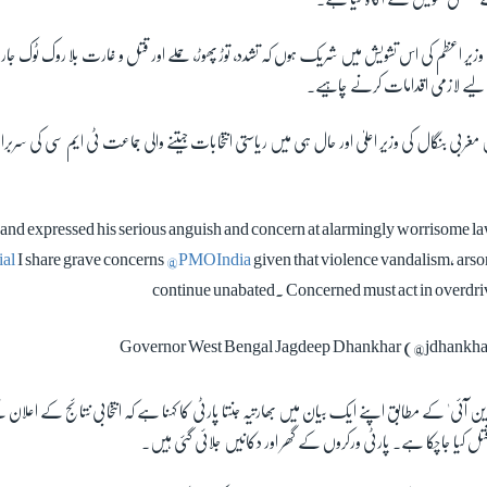
ھی وزیر اعظم کی اس تشویش میں شریک ہوں کہ تشدد، توڑ پھوڑ، حملے اور قتل و غارت بلا روک ٹوک جا
کے لیے لازمی اقدامات کرنے چاہیے۔
غربی بنگال کی وزیر اعلیٰ اور حال ہی میں ریاستی انتخابات جیتنے والی جماعت ٹی ایم سی کی سربراہ 
and expressed his serious anguish and concern at alarmingly worrisome la
al
I share grave concerns
@PMOIndia
given that violence vandalism, arson
continue unabated. Concerned must act in overdriv
ل کیا جاچکا ہے۔ پارٹی ورکروں کے گھر اور دکانیں جلائی گئی ہیں۔