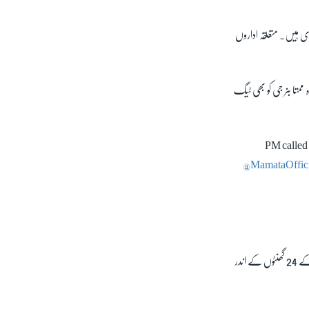
ری ہیں۔ متعلقہ اداروں
ممتا بنر جی کو بھی ٹیگ
PM called 
@MamataOffici
خبر رساں ادارے 'اے این آئی' کے مطابق اپنے ایک بیان میں بھارتیہ جنتا پارٹی کا کہنا ہے کہ انتخابی نتائج کے اعلان کے 24 گھنٹوں کے اندر