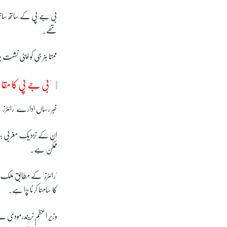
بی جے پی کے ساتھ ساتھ 
تھے۔
ممتا بنر جی کو اپنی نشس
'بی جے پی کا مقا
خبر رساں ادارے 'رائٹرز'
ان کے نزدیک مغربی بنگال
ممکن ہے۔
'رائٹرز' کے مطابق ملک 
کا سامنا کرنا پڑا ہے۔
وزیر اعظم نریندرمودی ن