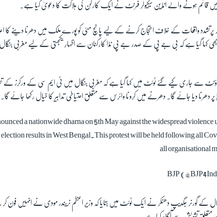
ں قائم ہونے والے انڈین سیکیولر فرنٹ نے ایک کارکن کی ہلاکت کا دعویٰ کیا ہے۔
پرتشدد واقعات کے خلاف احتجاج کرنے کے لیے پانچ مئی کو پورے ملک میں دھرنا دینے کا ا
بھی کہا گیا ہے کہ بی جے پی کے صدر جے پی نڈا کارکنان سے اظہارِ یکجہتی کے لیے مغربی بنگا
اکاؤنٹ سے جاری کیے گئے ٹوئٹ میں کہا گیا ہے کہ مغربی بنگال میں ٹی ایم سی کے ورکرز کے 
 دھرنا دیا جائے گا۔ دھرنے میں کرونا وائرس سے متعلق احتیاطی تدابیر کا خیال رکھا جائے گا۔
ounced a nationwide dharna on 5th May against the widespread violenc
 election results in West Bengal.This protest will be held following all Cov
all organisational 
 کے گورنر جگدیپ دھنکر نے ایک ٹوئٹ میں بتایا کہ وزیرِ اعظم نریندر مودی نے انہیں فون کر
متعلق تشویش سے آگاہ کیا ہے۔