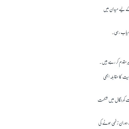
 کے لیے میدان میں
کامیاب رہی۔
خیر مقدم کر رہے ہیں۔
یت کا مقابلہ ابھی
اعت کو بنگال میں شکست
ے دوران زخمی ہونے کی