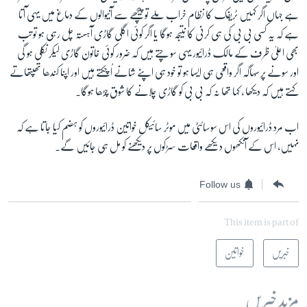
ہے جہاں اگر کہیں ٹریفک کا نظام خراب ملے تو پیچھے سے آنیوالوں کے دماغ میں یہی آتا
ہے کہ یہ کسی بی بی کی ہی کرنی کا نتیجہ ہوگا یا اگر کوئی اگلی گاڑی آہستہ چل رہی ہو تو تب
بھی اعلیٰ ظرف کے مالک ڈرائیور یہی سوچتے ہیں کہ ضرور کوئی خاتون گاڑی لیکر نکلی ہو گی
اور سونے پر سُہاگہ اگر واقعی ہی ایسا ہو تو خود ہی اپنے شانے اُچکتے ہیں اور اپنا کندھا تھپتھاتے
کہتے ہیں کہ دیکھا ، کہا تھا نہ کہ بی بی کو گاڑی چلانے کا شوق چڑھا ہوگا۔
اب مرد ڈرائیوروں کی اس سوسائٹی میں موٹر سائیکل خواتین ڈرائیوروں کو ہضم کیا جاتا ہے کہ
نہیں، اس کے آنکھوں دیکھے واقعات سڑکوں پر دیکھنے کو مل ہی جائیں گے۔
Follow us
This item is part of
خبریں
خواتین
مزید خبریں