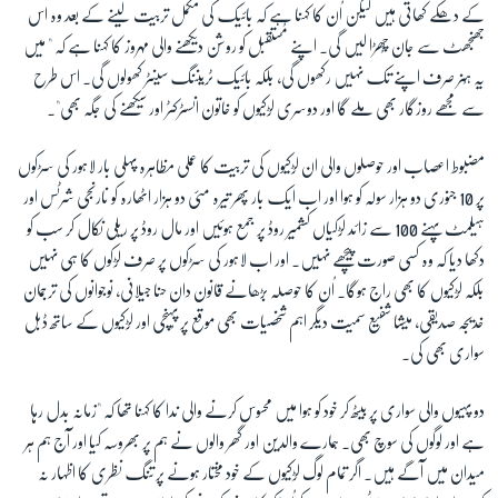
کے دھکے کھاتی ہیں لیکن اُن کا کہنا ہے کہ بائیک کی مکمل تربیت لینے کے بعد وہ اس
جھنجھٹ سے جان چُھڑا لیں گی۔ اپنے مُستقبل کو روشن دیکھنے والی مہروز کا کہنا ہے کہ " میں
یہ ہُنر صرف اپنے تک نہیں رکھوں گی، بلکہ بائیک ٹریننگ سینٹر کھولوں گی۔ اس طرح
سے مجھے روزگار بھی ملے گا اور دوسری لڑکیوں کو خاتون انسٹرکٹر اور سیکھنے کی جگہ بھی"۔
مضبوط اعصاب اور حوصلوں والی ان لڑکیوں کی تربیت کا عملی مظاہرہ پہلی بار لاہور کی سڑکوں
پر 10 جنوری دو ہزار سولہ کو ہوا اور اب ایک بار پھر تیرہ مئی دو ہزار اٹھارہ کو نارنجی شرٹس اور
ہیلمٹ پہنے 100 سے زائد لڑکیاں کشمیر روڈ پر جمع ہوئیں اور مال روڈ پر ریلی نکال کر سب کو
دکھا دیا کہ وہ کسی صورت پیچھے نہیں۔ اور اب لاہور کی سڑکوں پر صرف لڑکوں کا ہی نہیں
بلکہ لڑکیوں کا بھی راج ہوگا۔ اُن کا حوصلہ بڑھانے قانون دان حنا جیلانی، نوجوانوں کی ترجمان
خدیجہ صدیقی، میشا شفیع سمیت دیگر اہم شخصیات بھی موقع پر پُہنچی اور لڑکیوں کے ساتھ ڈبل
سواری بھی کی۔
دو پہیوں والی سواری پر بیٹھ کر خود کو ہوا میں محسوس کرنے والی ندا کا کہنا تھا کہ "زمانہ بدل رہا
ہے اور لوگوں کی سوچ بھی۔ ہمارے والدین اور گھر والوں نے ہم پر بھروسہ کیا اور آج ہم ہر
میدان میں آگے ہیں۔ اگر تمام لوگ لڑکیوں کے خود مختار ہونے پر تنگ نظری کا اظہار نہ