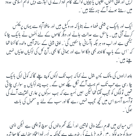
کریں اور اپنی بہنوں، بیٹیوں یا بیویوں کو اُنکے کام خود کرنے کی اجازت دیں تو ہم اسلامی حدود
میں رہتے ہوئے آگے بڑھ سکتے ہیں"۔
ایک اور بائیک پر بیٹھی فضاء نے بتایا کہ وہ وکیل ہیں اور حافظ آباد سے یہاں پریکٹس
کرنے آئی ہیں۔ ہاسٹل سے عدالت جانے اور دیگر کاموں کے لئے اُنہوں نے بائیک چلانا
سیکھی ہے اور اب وہ ہر جگہ باآسانی جا سکیں گی"۔ اپنی بیٹی کے ساتھ آئیں والدہ کا کہنا تھا
کہ " اس کے باپ کا بوجھ بھی ہلکا ہوا ہے اور بھائی کا بھی۔آج کل کی لڑکیاں بیٹیاں نہیں
بیٹے ہیں"۔
بُلند ارادوں کی مالک نادیہ بتول نے کہا کہ جب تک لڑکوں کو پتہ چلے گا کہ کوئی لڑکی بائیک
چلا رہی ہے تب تک ہم بُہت آگے نکل چُکے ہوں گے۔ جب چند لڑکیاں یہ سواری چلاتی
تھیں تو لوگوں کو عجیب لگتا تھا لیکن ہمیں اُمید ہے کہ جب سڑکوں پر ہماری اکثریت آئے گی
تو آہستہ آہستہ اس میں کُچھ عجیب نہیں رہے گا اور سب کے لئے یہ معمول کی بات
ہوگی"۔
اس میدان میں قدم رکھنے والی خواتین اور اُنکے گھر والوں کی سوچ تو اچھی ہے لیکن ایسی
سوچ کو مزید لوگوں میں فروغ پانے کی ضرورت ہے کیونکہ یہ اُن خود اعتماد حضرات کا معاشرہ