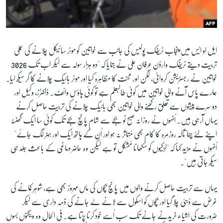
ایل او ایس میں پنجاب ٹریفک پولیس کی جانب سے خواتین کو موٹر سائیکل چلانے کی عملی
تربیت دیتے ٹریفک وارڈن عرفان علی نے بتایا کہ "دو ہزار سولہ سے لیکر اب تک 3026
خواتین نے رجسٹریشن کروائی، لگن اور محنت کا مظاہرہ کیا اور موٹر بائیک چلانے کا گر سیکھ لیا۔
ہمارے پاس آنے والی خواتین میں کوئی طالبعلم ہے تو کوئی ہاؤس وائف۔ ڈاکٹرز، وکیل اور
دوسرے پیشوں سے تعلق رکھنے والی خواتین بھی بائیک چلانے کی تربیت حاصل کرنے
یہاں آرہی ہیں۔ اُنہوں نے روزانہ صبح نو بجے سے شام پانچ بجے تک کوئی سا ایک گھنٹہ
اپنے لئے چُنا تاکہ روزمرہ کا کام بھی مُتاثر نہ ہو اور اُن کے ہاتھ ایک اور ہُنر لگ جائے"
اُنہوں نے مزید کہا کہ "لڑکیوں کو سکھانا مُشکل تو ہے لیکن وہ حاضر دماغی کے باعث جلد ہی
سیکھ جاتی ہیں"۔
یہاں سے تربیت حاصل کرنے والوں میں پانچ بچوں کی ماں مہروز بھی ہے، شوہر کمانے کی
غرض سے دُبئی چلا گیا اور بچوں کو اسکول سے لانے لے جانے کی ذمہ داری سے لیکر
ضرورت کی اشیاء خریدنے جانے تک سب اُسے خود کرنا پڑتا ہے۔ فی الحال وہ ویگنوں بسوں