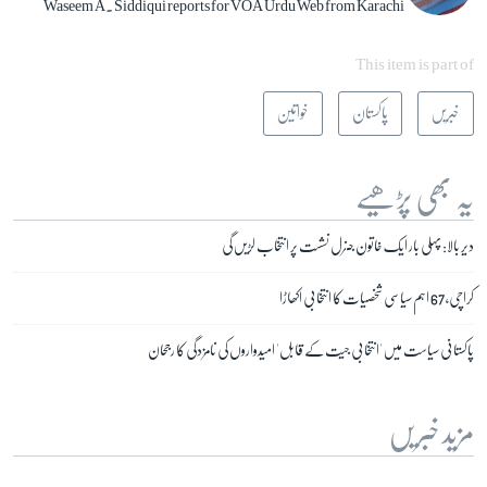
Waseem A. Siddiqui reports for VOA Urdu Web from Karachi
This item is part of
خبریں
پاکستان
خواتین
یہ بھی پڑھیے
دیر بالا: پہلی بار ایک خاتون جنرل نشست پر انتخاب لڑیں گی
کراچی، 67 اہم سیاسی شخصیات کا انتخابی اکھاڑا
پاکستانی سیاست میں 'انتخابی جیت کے قابل' امیدواروں کی نامزدگی کا رجحان
مزید خبریں