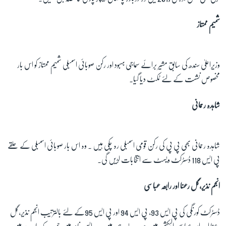
شمیم ممتاز
وزیراعلیٰ سندھ کی سابق مشیر برائے سماجی بہبود اور رکن صوبائی اسمبلی شمیم ممتاز کو اس بار
مخصوص نشست کے لئے ٹکٹ دیا گیا۔
شاہدہ رحمانی
شاہدہ رحمانی بھی پی پی کی رکن قومی اسمبلی رہ چکی ہیں ۔ وہ اس بار صوبائی اسمبلی کے حلقے
پی ایس 118 ڈسٹرکٹ ویسٹ سے انتخابات لڑیں گی۔
انجم نذیر،گل رعنا اور رابعہ عباسی
ڈسٹرکٹ کورنگی کی پی ایس 93، پی ایس 94 اور پی ایس 95کے لئے بالترتیب انجم نذیر،گل