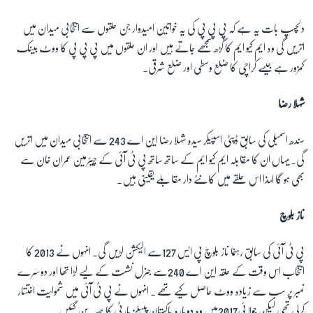
دلچسپ بات یہ ہے کہ پی پی پی کی یہ خواتین امیدوار جن حلقوں سے انتخابی میدان میں
زبان
اتریں گی وہ ایم کیو ایم کا گڑھ سمجھے جاتے ہیں اور ان حلقوں میں پی پی پی کا ووٹ بینک
کمزور ہے جیسے کراچی کا ضلع وسطی اور ضلع شرقی۔
شہلا رضا
سندھ اسمبلی کی سابق ڈپٹی اسپیکر سیدہ شہلا رضا این اے 243 سے انتخابی میدان میں اتریں
گی۔ یہاں ان کا مقابلہ ایم کیو ایم کے ساتھ ساتھ پی ٹی آئی کے چیئرمین عمران خان سے
بھی ہو گا لہذا اس حلقے میں کانٹے دار مقابلے یقینی ہیں۔
ناز بلوچ
پی ٹی آئی کی سابق رہنما ناز بلوچ پی ایس 127سے الیکشن لڑیں گی۔ انہوں نے 2013 کا
انتخاب اس وقت کے حلقہ این اے 240سے جنرل نشست کے لیے لڑا تھا اور دوسرے
نمبر پر سب سے زیادہ ووٹ حاصل کیے تھے ۔ انہوں نے پی ٹی آئی میں شمولیت اختتار
کرلی تھی لیکن جولائی2017میں وہ دوبارہ پاکستان پیپلز پارٹی کا حصہ بن گئیں۔