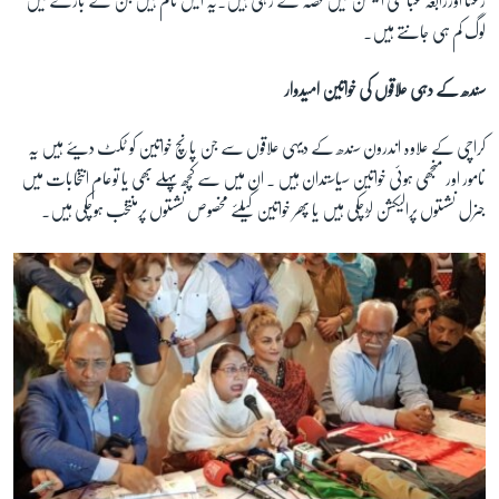
رعنا اوررابعہ عباسی الیکشن میں حصہ لے رہی ہیں۔یہ ایس نام ہیں جن کے بارے میں
لوگ کم ہی جانتے ہیں۔
سندھ کے دہی علاقوں کی خواتین امیدوار
کراچی کے علاوہ اندرون سندھ کے دیہی علاقوں سے جن پانچ خواتین کو ٹکٹ دیئے ہیں یہ
نامور اور منجھی ہوئی خواتین سیاستدان ہیں ۔ ان میں سے کچھ پہلے بھی یا توعام انتخابات میں
جنرل نشستوں پرالیکشن لڑچکی ہیں یا پھر خواتین کیلئے مخصوص نشستوں پرمنتخب ہوچکی ہیں۔