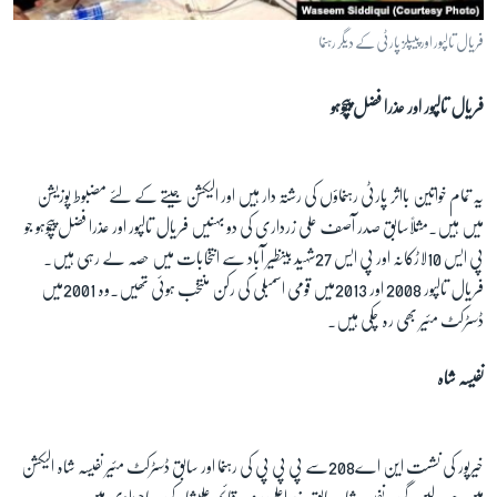
فریال تالپور اور پیپلز پارٹی کے دیگر رہنما
فریال تالپور اور عذرا فضل پیچوہو
یہ تمام خواتین بااثر پارٹی رہنماؤں کی رشتہ دار ہیں اور الیکشن جیتے کے لئے مضبوط پوزیشن
میں ہیں۔مثلاًسابق صدر آصف علی زرداری کی دو بہنیں فریال تالپور اور عذرا فضل پیچوہو جو
پی ایس 10لاڑکانہ اور پی ایس 27شہید بینظیر آباد سے انتخابات میں حصہ لے رہی ہیں۔
فریال تالپور 2008 اور 2013میں قومی اسمبلی کی رکن منتخب ہوئی تھیں۔وہ 2001میں
ڈسٹرکٹ مئیر بھی رہ چکی ہیں۔
نفیسہ شاہ
خیرپور کی نشست این اے208سے پی پی پی کی رہنما اور سابق ڈسٹرکٹ مئیر نفیسہ شاہ الیکشن