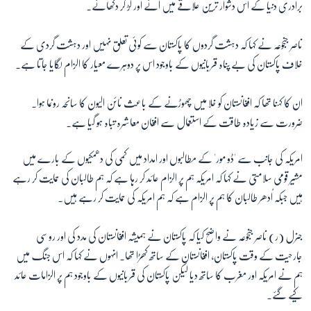
برادری دنیا کے اس دشوار ترین علاقے میں آئے اور لڑ کر دکھائے۔
زبان
ناصر جنجوعہ نے کہا کہ دہشت گردوں کا پاکستان سے کوئی تعلق نہیں اور دہشت گردی کے
خلاف پاکستان کی بے پناہ قربانیوں کے باوجود اس پر دوہرے معیار کا الزام لگایا جاتا ہے۔
ان کا کہنا تھا کہ افغانستان کو خلا میں چھوڑنے کے باعث نائن الیون کا سانحہ رونما ہوا۔
ضرورت سے زیادہ طاقت کے استعمال سے افغان معاشرہ تباہ ہو گیا ہے۔
امریکہ کی جانب سے 'ڈو مور' کے مطالبوں اور امداد میں کمی کی دھمکیوں کے بارے میں
مشیر قومی سلامتی نے کہا کہ امریکہ ہم پر الزام عائد کر رہا ہے کہ ہم طالبان کی حمایت کر رہے
ہیں جبکہ اُدھر طالبان کا ہم پر الزام ہے کہ ہم امریکہ کی حمایت کر رہے ہیں۔
جنرل (ر) ناصر جنجوعہ نے واضح کیا کہ پاکستان نے ہمیشہ افغانستان کی مدد کی اور روسی
جارحیت کے وقت پاکستان، افغانستان کے ساتھ کھڑا تھا۔ انہوں نے کہا کہ اس جنگ میں
ہم نے امریکہ اور مغرب کا ساتھ دیا لیکن پاکستان کی قربانیوں کے باوجود ہم پر الزامات عائد
کیے گئے۔