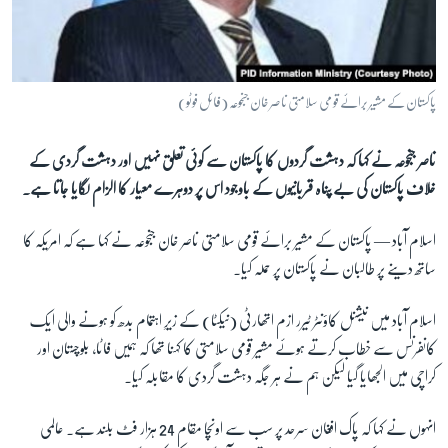
آرٹ
آزادیٔ صحافت
سائنس و ٹیکنالوجی
پاکستان کے مشیر برائے قومی سلامتی ناصر خان جنجوعہ (فائل فوٹو)
صحت
ناصر جنجوعہ نے کہا کہ دہشت گردوں کا پاکستان سے کوئی تعلق نہیں اور دہشت گردی کے
دلچسپ و عجیب
خلاف پاکستان کی بے پناہ قربانیوں کے باوجود اس پر دوہرے معیار کا الزام لگایا جاتا ہے۔
ویڈیوز
آڈیو
اسلام آباد —
پاکستان کے مشیر برائے قومی سلامتی ناصر خان جنجوعہ نے کہا ہے کہ امریکہ کا
ساتھ دینے پر طالبان نے پاکستان پر حملہ کیا۔
اسپیشل کوریج
اداریہ
اسلام آباد میں نیشنل کاؤنٹر ٹیرر ازم اتھارٹی (نیکٹا) کے زیرِ اہتمام بدھ کو ہونے والی ایک
کانفرنس سے خطاب کرتے ہوئے مشیر قومی سلامتی کا کہنا تھا کہ ہمیں فاٹا، بلوچستان اور
Learning English
کراچی میں الجھایا گیا لیکن ہم نے ہر جگہ دہشت گردی کا مقابلہ کیا۔
FOLLOW US
انہوں نے کہا کہ پاک افغان سرحد پر سب سے اونچا مقام 24 ہزار فٹ بلند ہے۔ عالمی