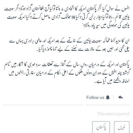
انہوں نے سوال کیا "اگر پاکستان امریکہ کا اتحادی نہ بنتا تو کیا آج افغانستان آزاد ہوتا؟ اگر سوویت
یونین قائم رہتا تو کیا دیوارِ برلن گرتی؟ کیا 14 ممالک آزادی حاصل کرتے؟ کیا امریکہ سوویت
یونین کی موجودگی میں سپر پاور بنتا؟"
ان کا مزید کہنا تھا کہ سوویت یونین کے خاتمے کے بعد امریکہ اور عالمی برادری یہاں سے
چلی گئی اور ہمیں بعد کے حالات سے نمٹنے کے لیے تنہا چھوڑ دیا گیا۔
پاکستان اور امریکہ کے درمیان رواں سال کے آغاز سے تعلقات سرد مہری کا شکار ہیں تاہم
گزشتہ چند ہفتوں کے دوران دونوں ملکوں کے اعلیٰ حکام کے درمیان سفارتی رابطوں میں
اضافہ دیکھنے میں آیا ہے۔
Follow us
This item is part of
خبریں
پاکستان