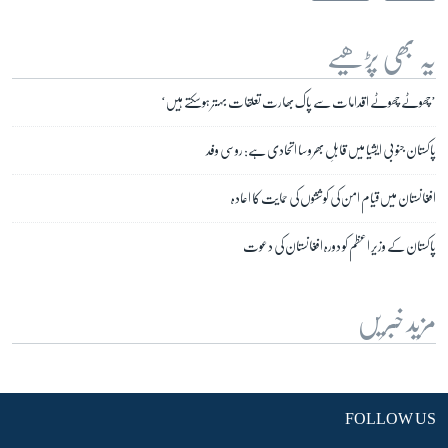
یہ بھی پڑھیے
’چھوٹے چھوٹے اقدامات سے پاک بھارت تعلقات بہتر ہوسکتے ہیں‘
پاکستان جنوبی ایشیا میں قابلِ بھروسا اتحادی ہے: روسی وفد
افغانستان میں قیام امن کی کوششوں کی حمایت کا اعادہ
پاکستان کے وزیر اعظم کو دورہ افغانستان کی دعوت
مزید خبریں
FOLLOW US