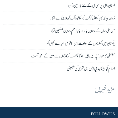
احسان مانی پی سی بی کے نئے چیئرمین نامزد
ڈیرن بیری کا پاکستانی کرکٹ ٹیم کا فیلڈنگ کوچ بننے سے انکار
حسن علی سال کے بہترین بالر اور بابر اعظم بہترین بیٹسمین قرار
پاکستان میں کھلاڑیوں کے معاوضے بین الاقوامی معیار سے کہیں کم
سیلکشن کا معیار ’پی ایس ایل‘ ہوگا تو ٹیسٹ کرکٹر کہاں سے ملیں گے: محمد آصف
اسلام آباد یونائیٹڈ پی ایس ایل تھری کی چیمپئن
مزید خبریں
FOLLOW US