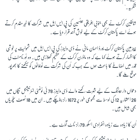
شکریہ۔"
زبان
شائقینِ کرکٹ نے بھی جنوبی افریقی بیٹسمین کی پی ایس ایل میں شرکت کا خیر مقدم کرتے
ہوئے اسے پاکستان کرکٹ کے لیے خوش آئند قرار دیا ہے۔
چیئرمین پاکستان کرکٹ بورڈ احسان مانی نے ڈی ولیئرز کی پی ایس ایل میں شمولیت پر خوشی
کا اظہار کرتے ہوئے کہا ہے کہ وہ ماڈرن کرکٹ کے عظیم کھلاڑی ہیں۔ وہ ٹورنامنٹ کی
قدر میں اضافے کا باعث ہوں گے جب کہ اُن کی شرکت سے نوجوانوں کو سیکھنے کا بھرپور
موقع ملے گا۔
دھواں دار بیٹنگ کے لیے شہرت رکھنے والے ڈی ولیئرز 78 ٹی ٹوئنٹی انٹرنیشنل میچوں میں
26 اعشاریہ 12 کی اوسط سے مجموعی طور پر 1672 رنز بناچکے ہیں۔ ان میں 10 نصف سنچریاں
بھی شامل ہیں۔
اُن کا زیادہ سے زیادہ انفرادی اسکور 79رنز ناٹ آؤٹ ہے۔