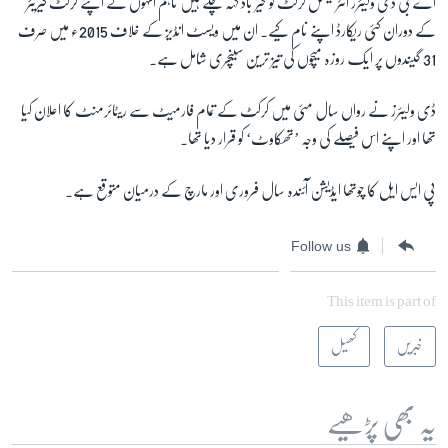
اے بی ڈی ولیئرز انٹرنیشنل کرکٹ کو خیر باد کہہ چکے ہیں تاہم انہوں نے اپنے کرکٹ کیریئر
کے دوران کئی ریکارڈ اپنے نام کیے۔ ان میں ویسٹ انڈیز کے خلاف 2015ء میں صرف
31 گیندوں پر ایک روزہ میچوں کی تیز ترین سینچری شامل ہے۔
ڈی ولیئرز نے رواں سال مئی میں کرکٹ کے تمام فارمیٹ سے ریٹائرمنٹ کا اعلان کیا
تھا اور اپنے اس فیصلے کی وجہ ’تھکاوٹ‘ کو قرار دیا تھا۔
پی ایس ایل کا چوتھا ایڈیشن آئندہ سال فروری اور مارچ کے درمیان متوقع ہے۔
Follow us
This item is part of
خبریں
کھیل
یہ بھی پڑھیے