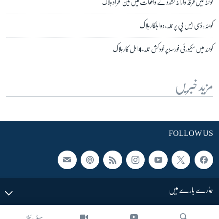
کو ئٹہ میں فرقہ وارانہ تشدد کے واقعات میں تین افراد ہلاک
کوئٹہ: ڈی ایس پی پر حملہ، دو اہلکار ہلاک
کوئٹہ میں سکیورٹی فورسز پر خودکش حملہ، 4 اہل کار ہلاک
مزید خبریں
FOLLOW US
ہمارے بارے میں
ہیڈ لائنز
LINKS