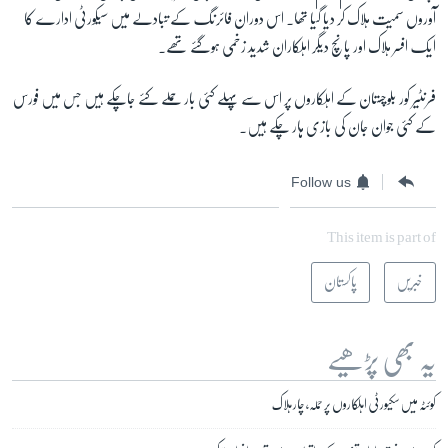
آوروں سمیت ہلاک کر دیا گیا تھا۔ اس دوران فائرنگ کے تبادلے میں سیکورٹی ادارے کا
ایک افسر ہلاک اور پانچ دیگر اہلکاران شدید زخمی ہوگئے تھے۔
فرنٹیر کور بلوچستان کے اہلکاروں پر اس سے پہلے کئی بار حملے کئے جاچکے ہیں جس میں فورس
کے کئی جوان جان کی بازی ہار چکے ہیں۔
Follow us
This item is part of
خبریں
پاکستان
یہ بھی پڑھیے
کوئٹہ میں سکیورٹی اہلکاروں پر حملہ، چار ہلاک