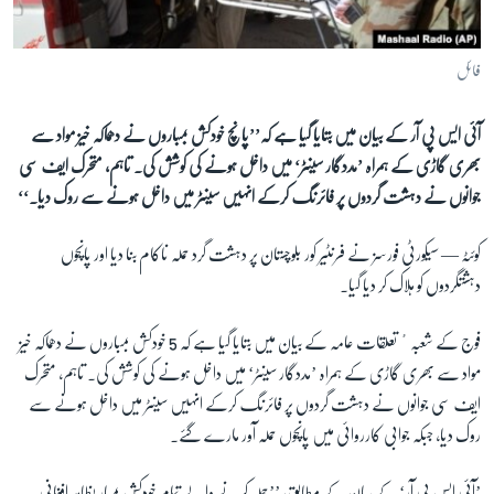
آرٹ
آزادیٔ صحافت
فائل
سائنس و ٹیکنالوجی
آئی ایس پی آر کے بیان میں بتایا گیا ہے کہ’’پانچ خودکش بمباروں نے دھماکہ خیز مواد سے
صحت
بھری گاڑی کے ہمراہ ’مددگار سینٹر‘ میں داخل ہونے کی کوشش کی۔ تاہم، متحرک ایف سی
دلچسپ و عجیب
جوانوں نے دہشت گردوں پر فائرنگ کرکے انہیں سینٹر میں داخل ہونے سے روک دیا۔‘‘
ویڈیوز
کوئٹہ —
سیکورٹی فورسز نے فرنٹیر کور بلوچستان پر دہشت گرد حملہ ناکام بنا دیا اور پانچوں
آڈیو
دہشتگردوں کو ہلاک کر دیا گیا۔
اسپیشل کوریج
اداریہ
فوج کے شعبہٴ تعلقات عامہ کے بیان میں بتایا گیا ہے کہ 5 خودکش بمباروں نے دھماکہ خیز
مواد سے بھری گاڑی کے ہمراہ ’مددگار سینٹر‘ میں داخل ہونے کی کوشش کی۔ تاہم، متحرک
Learning English
ایف سی جوانوں نے دہشت گردوں پر فائرنگ کرکے انہیں سینٹر میں داخل ہونے سے
روک دیا، جبکہ جوابی کارروائی میں پانچوں حملہ آور مارے گئے۔
FOLLOW US
’آئی ایس پی آر‘ کے بیان کے مطابق، ’’حملہ کرنے والے تمام خودکش بمبار بظاہر افغانی