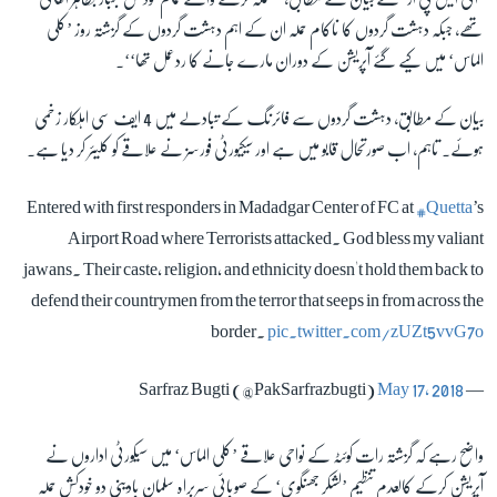
تھے، جبکہ دہشت گردوں کا ناکام حملہ ان کے اہم دہشت گردوں کے گزشتہ روز ’کلی
الماس‘ میں کیے گئے آپریشن کے دوران مارے جانے کا ردعمل تھا‘‘۔
زبان
بیان کے مطابق، دہشت گردوں سے فائرنگ کے تبادلے میں 4 ایف سی اہلکار زخمی
ہوئے۔ تاہم، اب صورتحال قابو میں ہے اور سیکیورٹی فورسز نے علاقے کو کلیئر کر دیا ہے۔
Entered with first responders in Madadgar Center of FC at
#Quetta
’s
Airport Road where Terrorists attacked. God bless my valiant
jawans. Their caste, religion, and ethnicity doesn't hold them back to
defend their countrymen from the terror that seeps in from across the
border.
pic.twitter.com/zUZt5vvG7o
May 17, 2018
— Sarfraz Bugti (@PakSarfrazbugti)
واضح رہے کہ گزشتہ رات کوئٹہ کے نواحی علاقے ’کلی الماس‘ میں سیکورٹی اداروں نے
آپریشن کرکے کالعدم تنظیم ’لشکر جھنگوی‘ کے صوبائی سربراہ سلمان بادینی دو خودکش حملہ