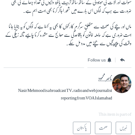
سہولت اور آلات کی موجودگی کے ساتھ ساتھ تربیت یافتہ دائیوں کی تعداد بڑھانے کی بھی
ضرورت ہے جب کہ لوگوں اس بارے میں شعور اجاگر کرنا بھی بہت اہم ہے۔
ماں اور بچے کی صحت سے متعلق سرگرم کارکنوں کا بھی یہ کہنا ہے کہ لوگوں کو یہ بتایا جانا
بہت ضروری ہے کہ حاملہ خاتون کو باقاعدگی سے معالج سے مشورہ کرنا چاہیے تاکہ زچگی کے
وقت کی پیچیدگیوں سے بچنے میں مدد مل سکے۔
Follow us
ناصر محمود
Nasir Mehmood is a broadcast TV, radio and web journalist
reporting from VOA Islamabad
This item is part of
خبریں
صحت
پاکستان