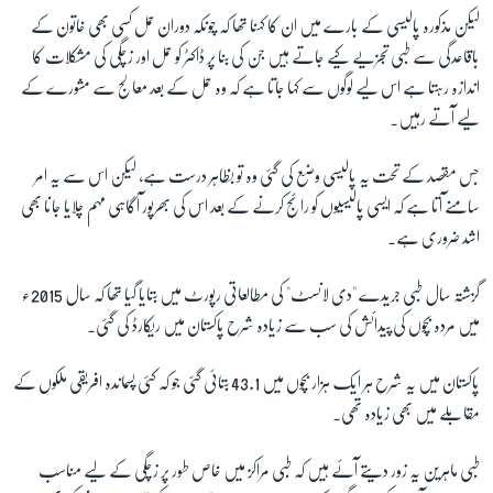
لیکن مذکورہ پالیسی کے بارے میں ان کا کہنا تھا کہ چونکہ دوران حمل کسی بھی خاتون کے
باقاعدگی سے طبی تجزیے کیے جاتے ہیں جن کی بنا پر ڈاکٹر کو حمل اور زچگی کی مشکلات کا
اندازہ رہتا ہے اس لیے لوگوں سے کہا جاتا ہے کہ وہ حمل کے بعد معالج سے مشورے کے
لیے آتے رہیں۔
جس مقصد کے تحت یہ پالیسی وضع کی گئی وہ تو بظاہر درست ہے، لیکن اس سے یہ امر
سامنے آتا ہے کہ ایسی پالیسیوں کو رائج کرنے کے بعد اس کی بھرپور آگاہی مہم چلایا جانا بھی
اشد ضروری ہے۔
گزشتہ سال طبی جریدے "دی لانسٹ" کی مطالعاتی رپورٹ میں بتایا گیا تھا کہ سال 2015ء
میں مردہ بچوں کی پیدائش کی سب سے زیادہ شرح پاکستان میں ریکارڈ کی گئی۔
پاکستان میں یہ شرح ہر ایک ہزار بچوں میں 43.1 بتائی گئی جو کہ کئی پسماندہ افریقی ملکوں کے
مقابلے میں بھی زیادہ تھی۔
طبی ماہرین یہ زور دیتے آئے ہیں کہ طبی مراکز میں خاص طور پر زچگی کے لیے مناسب