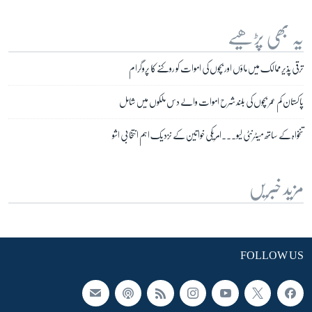
یہ بھی پڑھیے
ترقی پذیر ممالک میں ماؤں اور بچوں کی اموات کو روکنے کا پروگرام
پاکستان کم عمر بچوں کی بلند شرح اموات والے دس ملکوں میں شامل
تنخواہ کے ساتھ میٹرنٹی لیو۔۔۔امریکی خواتین کے نزدیک اہم انتخابی اشو
مزید خبریں
FOLLOW US