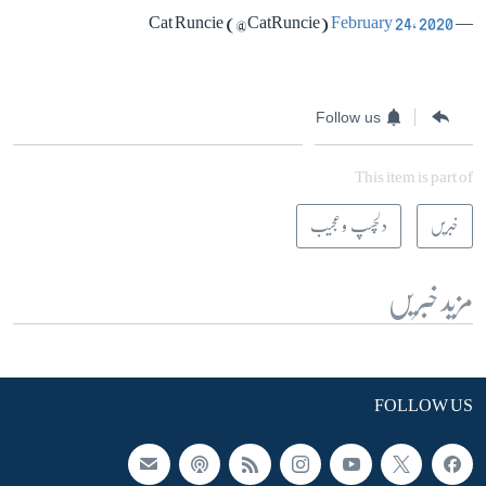
February 24, 2020
— Cat Runcie (@CatRuncie)
Follow us
This item is part of
خبریں
دلچسپ و عجیب
مزید خبریں
FOLLOW US