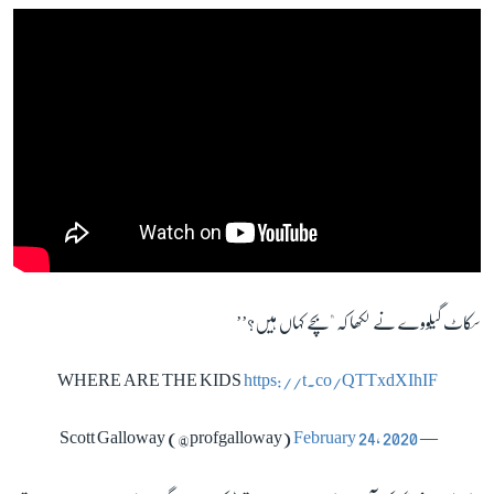
زبان
سکاٹ گیلووے نے لکھا کہ "بچے کہاں ہیں؟’’
WHERE ARE THE KIDS
https://t.co/QTTxdXIhIF
February 24, 2020
— Scott Galloway (@profgalloway)