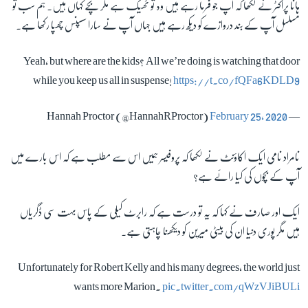
ہانا پراکٹر نے لکھا کہ آپ جو فرما رہے ہیں وہ تو ٹھیک ہے مگر بچے کہاں ہیں۔ ہم سب تو
مسلسل آپ کے بند دروازے کو دیکھ رہے ہیں جہاں آپ نے سارا سسپنس چھپا رکھا ہے۔
Yeah, but where are the kids? All we’re doing is watching that door
while you keep us all in suspense!
https://t.co/fQFa6KDLD9
February 25, 2020
— Hannah Proctor (@HannahRProctor)
نامراد نامی ایک اکاؤنٹ نے لکھا کہ پروفیسر ہمیں اس سے مطلب ہے کہ اس بارے میں
آپ کے بچوں کی کیا رائے ہے؟
ایک اور صارف نے کہا کہ یہ تو درست ہے کہ رابرٹ کیلی کے پاس بہت سی ڈگریاں
ہیں مگر پوری دنیا ان کی بیٹی میرین کو دیکھنا چاہتی ہے۔
Unfortunately for Robert Kelly and his many degrees, the world just
wants more Marion.
pic.twitter.com/qWzVJiBULi