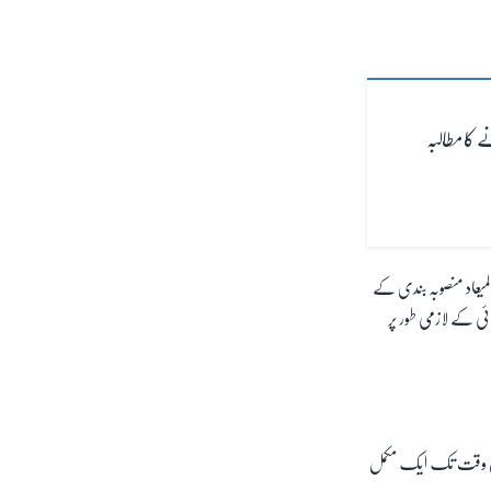
ے کا مطالبہ
میعاد منصوبہ بندی کے
ائی کے لازمی طور پر
 ایک 13 لاکھ لو گ پناہ لیے ہوئے ہیں، اس وقت تک ایک مکمل