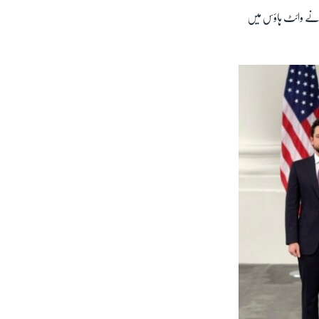
سین نے وائٹ ہاؤس میں