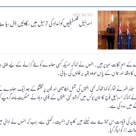
SEE ALSO:
اسرائیل فلسطینیوں کو امداد کی ترسیل میں رکاوٹیں ڈال رہا ہ
ے کے اہم نکات میز پر ہیں۔ انہوں نے کہا کہ امریکہ کسی معاہدے کو طے کرانے کے لیے اپنی ہ
وں کا وقفہ اور حماس کے پاس موجود بقیہ یرغمالوں کی رہائی۔
نئر افسر نے اتوار کو کہا تھا کہ کئی ہفتوں کی شٹل ڈپلومیسی اور فون پر گفتگو کے بعد ایک معاہدے کے
 کہا کہ اسرائیلی فوج کا خان یونس میں گزشتہ کئی ہفتوں کے فوجی دباؤ نے عسکریت پسند گروپ ک
 میں مدد کی ہے۔
 بائیڈن کی قیادت اس تنازعے سے نمٹنے میں کلیدی اہمیت رکھتی ہے، جب کہ انہوں نے لڑائی می
لت زار کو اجاگر کیا۔