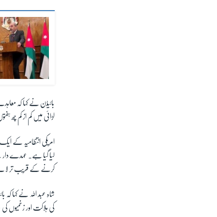
بائیڈن نے کہا کہ معاہد
لڑائی میں کم از کم چھ ہفت
امریکی انتظامیہ کے ایک سی
لیا گیا ہے۔ عہدے دار نے
کرنے کے قریب تر لانے
شاہ عبد اللہ نے کہا کہ
کی ہلاکت اور زخمیوں کی حا