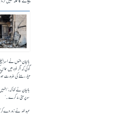
پیمانے کا حملہ نہیں کرن
بائیڈن جنہوں نے اسرائی
گو کی کہ اگر غزہ میں حما
تیار رہنے کی ضرورت ہو
بائیڈن نے کہا کہ،" انہی
سرپرستی نہ کرے ۔"
عبد اللہ نے زور دے کر کہ