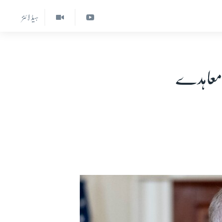
ہیڈ لائنز
 معاہدے