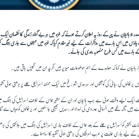
صدر جو بائیڈن نے پیر کے روز یہ اعلان کرتے ہوئے کہ غزہ میں ہر بے گناہ زندگی کا نقصان ایک
ئٹ ہاؤس میں اس بارے میں مذاکرات کے لیے خیر مقدم کیا کہ غزہ میں مہینوں سے جاری جنگ کو
مل کے بارے میں کس طرح منصوبہ بندی کی جائے۔
 بائیڈن نے کہا کہ معاہدے کے اہم موضوعات میز پر ہیں اگرچہ ان میں گیپس باقی ہیں۔
ں یرغمالوں کی رہائی کی کوششوں اور سرحدی شہر رفح میں ایک ممکنہ اسرائیلی حملے پر بڑھتی ہوئی تش
اقات ایک ایسے وقت ہوئی ہے جب بائیڈن اور ان کے مشیر حماس کے خلاف اسرائیل کی جنگ م
 ہیں تاکہ خطے میں انسانی ہمدردی کی امداد اور رسدیں بھیجی جا سکیں اور یرغمالوں کو وہاں سے نکا
ت اکتوبر کو اسرائیل پر حملے کے بعد حماس کے خلاف جاری اسرائیل کی جنگ میں ہلاکتوں کی بڑھتی
ئیل کے لیے جاری حمایت پر عرب امریکیوں کی بڑھتی ہوئی تنقید کا سامنا ہے۔