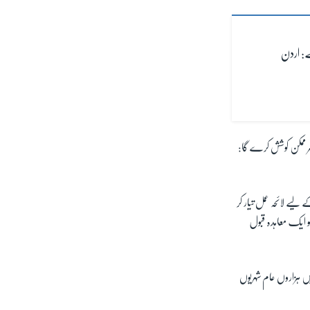
ے: اردن
ر ممکن کوشش کرے گا:
 لیے لائحہ عمل تیار کر
و ایک معاہدہ قبول
ں ہزاروں عام شہریوں