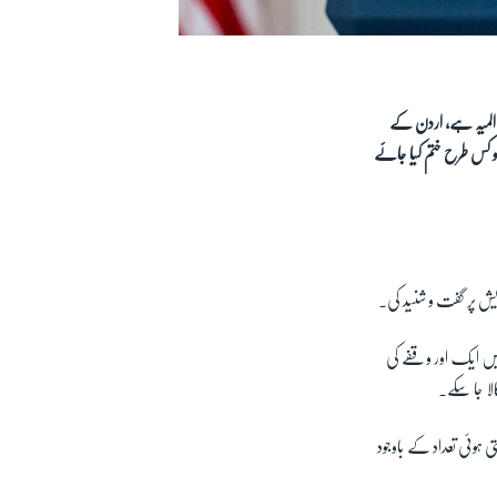
 المیہ ہے، اردن کے
 کس طرح ختم کیا جائے
ویش پر گفت و شنید کی۔
یں ایک اور وقفے کی
لا جا سکے۔
 ہوئی تعداد کے باوجود