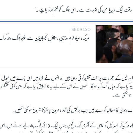
س وقت ایک دیرپا امن کی ضرورت ہے۔ اس جنگ کو ختم ہونا چاہیے ۔"
SEE ALSO:
امریکہ: سیاہ فام مذہبی رہنماؤں کا بائیڈن سے غزہ جنگ بند کران
سرائیل کے اقدامات پر سخت تنقید کرتی رہی ہیں اور انہوں نے غزہ میں اس بارے میں طویل ال
کیا ہے کہ وہاں آئندہ کیا ہو گا۔ انہوں نے اس کے لیے یہ جواز پیش کیا ہے کہ ایسی کوئی گفتگو لڑ
ہو سکتی ہے۔
 بندی کا مطالبہ کر رہے ہیں جب ہلاکتوں کی تعداد عروج پر پہنچنا شروع ہو گئی تھیں۔
بائیڈن نے اس انتباہ کا اعادہ کیا کہ اسرائیل کو حماس کے آخری گڑھ رفح پر، جہاں