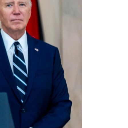
آرٹ
آزادیٔ صحافت
سائنس و ٹیکنالوجی
صحت
دلچسپ و عجیب
ویڈیوز
آڈیو
اسپیشل کوریج
اداریہ