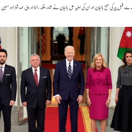
 سے قبل پیر کی صبح بائیڈن اور ان کی اہلیہ جل بائیڈن نے شاہ، ملکہ رائنا اور ولی عہد شہزادہ ح