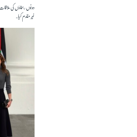
دونوں رہنماؤں کی ملاقات
خیر مقدم کیا۔