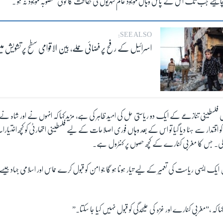
ا چاہیے جب تک اس کے پاس وہاں موجود عام شہریوں کی حفاظت کا کوئی منصوبہ موجود نہ ہو ۔
SEE ALSO:
اسرائیل کے رفح پر فضائی حملے، بین الاقوامی سطح پر تشویش می
لی فلسطینی تنازعے کے ایک دو ریاستی حل کی امید ظاہر کی ہے، مزید کہا کہ انہوں نے اور شا
س کو اقتدار سے ہٹا دیا گیا تو اس کے بعد وہاں فوری اصلاحات کے لیے فلسطینی اتھارٹی کو کچھ اخت
 گی۔ جس کا مغربی کنارے کے کچھ حصوں پر کنٹرول ہے۔
ں ایک ایسی ریاست کی تعمیر کے لیے تیار ہونا ہو گا جو امن کو قبول کرے حماس اور اسلامی جہاد جی
ا کہ ،”مغربی کنارے اور غزہ کی علیحدگی کو قبول نہیں کیا جا سکتا۔”