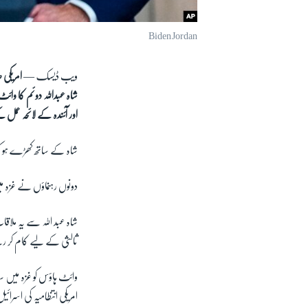
Biden Jordan
ویب ڈیسک —
امریکی 
شاہ عبداللہ دوئم کا وا
اور آئندہ کے لائحہ ع
شاہ کے ساتھ کھڑے ہو کر
دونوں رہنماؤں نے غزہ می
شاہ عبد اللہ سے یہ مل
ثالثی کے لیے کام کر رہے
وائٹ ہاؤس کو غزہ میں سا
امریکی انتظامیہ کی اسرا