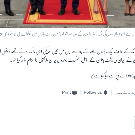
کے شاہ عبدالہ، ردن کی ملکہ رائنا او ارد ن کے ولی عہد شہزادہ حسین وائٹ ہاؤس میں، فوٹو اے پی ،12 فروری 2024
امریکہ کے خلاف ایک ڈرون حملے کے بعد سے جس میں تین امریکی فوجی ہلاک ہوئے تھے، دونوں ا
 نے ایران کی پشت پناہی کے حامل عسکریت پسندوں پر ان ہلاکتوں کا الزام عائد کیا تھا۔
مواد اے پی سے لیا گیا ہے)
ے دیکھیں
Follow us
Print