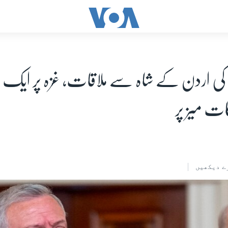
 کی اردن کے شاہ سے ملاقات، غزہ پر ایک
ت میز پر
ے دیکھیں