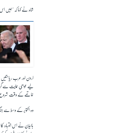
شاہ نے کہا کہ "ہمیں ا
اردن اور عرب ریاستیں ا
لیے عوامی حمایت سے گریز 
خاتمے کے وقت شروع 
وہ اکتوبر کے وسط سے جنگ