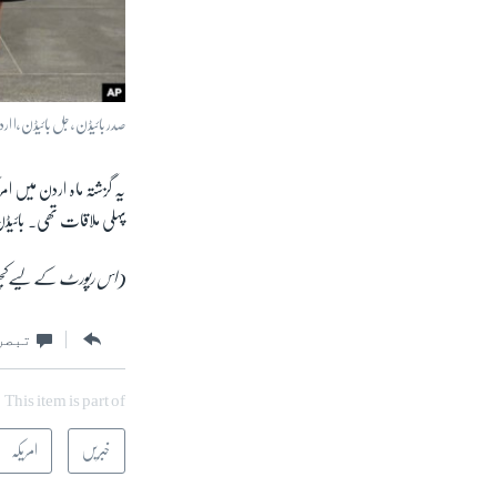
صدر بائیڈن ، جل بائیڈن ،ا اردن 
یہ گزشتہ ماہ اردن میں 
پہلی ملاقات تھی۔ بائیڈن
(اس رپورٹ کے لیے کچھ 
تبصر
This item is part of
خبریں
امریکہ