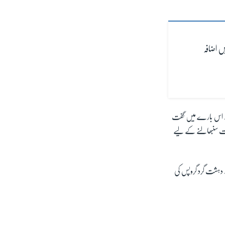
ں اضافہ
ہ نے اس بارے میں گفت
یارات سنبھالنے کے لیے
سے دہشت گرد گروپس کی