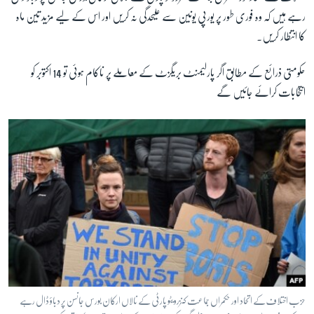
رہے ہیں کہ وہ فوری طور پر یورپی یونین سے علیحدگی نہ کریں اور اس کے لیے مزید تین ماہ
کا انتظار کریں۔
زبان
حکومتی ذرائع کے مطابق اگر پارلیمنٹ بریگزٹ کے معاملے پر ناکام ہوئی تو 14 اکتوبر کو
انتخابات کرائے جائیں گے
حزب اختلاف کے اتحاد اور حکمراں جماعت کنزرویٹو پارٹی کے نالاں ارکان بورس جانسن پر دباؤ ڈال رہے