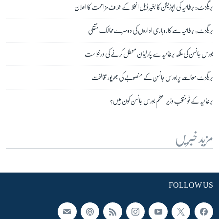
بریگزٹ: برطانیہ کی اپوزیشن کا بغیر ڈیل انخلا کے خلاف مزاحمت کا اعلان
بریگزٹ: برطانیہ سے کاروباری اداروں کی دوسرے ممالک منتقلی
بورس جانسن کی ملکہ برطانیہ سے پارلیمان معطل کرنے کی درخواست
بریگزٹ معاملے پر بورس جانسن کے منصوبے کی بھرپور مخالفت
برطانیہ کے نَو منتخب وزیر اعظم بورس جانسن کون ہیں؟
مزید خبریں
FOLLOW US