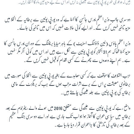
ہیں کہ وہ فوری طور پر یورپی یونین سے علیحدگی نہ کریں اور اس کے لیے مزید تین ماہ کا انتظار کریں۔
دوسری جانب وزیر اعظم بورس جانسن کا کہنا ہے کہ وہ یورپی یونین سے برطانیہ کے انخلا میں
مزید تاخیر نہیں کریں گے۔ اور ایسے کوئی حالات نہیں کہ اس میں تاخیر کی جائے۔
وزیر اعظم ہاؤس (ٹین ڈاوؑننگ اسٹریٹ) کے باہر میڈیا بریفنگ کے دوران بورس جانسن کا
مزید کہنا تھا کہ ہم 31 اکتوبر کو یورپی یونین سے نکل رہے ہیں اور اس میں کوئی 'اگر مگر' نہیں
ہے۔ ہم اپنے وعدوں سے پھرنے کے کسی اقدام کو قبول نہیں کریں گے۔
حزب اختلاف کا مؤقف ہے کہ کسی معاہدے کے بغیر یورپی یونین سے انخلا کی صورت میں
برطانوی معیشت پر اس کے بُرے اثرات مرتب ہوں گے جب کہ بریگزٹ کے حامی
برطانیہ کی یورپی یونین سے جلد علیحدگی چاہتے ہیں۔
واضح رہے کہ یورپی یونین سے علیحدگی سے متعلق 2016 میں ہونے والے ریفرنڈم کے بعد
برطانیہ میں سیاسی بحران کا آغاز ہوا جو اب تک جاری ہے اور اسے دوسری جنگ عظیم
کے بعد برطانیہ کی تاریخی کا بڑا بحران قرار دیا جارہا ہے۔