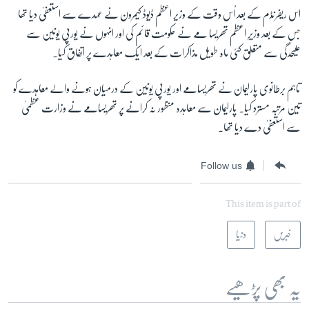
اس ریفرنڈم کے بعد اُس وقت کے وزیر اعظم ڈیوڈ کیمرون نے عہدے سے استعفیٰ دیا تھا
جس کے بعد وزیرِ اعظم تھریسا مے نے حکومت قائم کی اور انہوں نے یورپی یونین سے
علیحدگی سے متعلق کئی ماہ طویل مذاکرات کے بعد ایک معاہدے پر اتفاق کیا۔
تاہم برطانوی پارلیمان نے تھریسامے اور یورپی یونین کے درمیان ہونے والے معاہدے کو
تین مرتبہ مسترد کیا۔ پارلیمان سے معاہدہ منظور نہ کرانے پر تھریسامے نے وزارت عظمیٰ
سے استعفیٰ دے دیا تھا۔
Follow us
This item is part of
خبریں
دنیا
یہ بھی پڑھیے