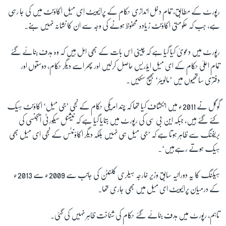
رپورٹ کے مطابق، تمام دخل اندازی حکام کے پرائیویٹ اِی میل اکاؤنٹ میں کی جا رہی
ہے، جب کہ حکومتی اکاؤنٹ زیادہ محفوظ ہونے کی وجہ سے ان کا نشانہ نہیں بنے۔
زبان
رپورٹ میں دعویٰ کیا گیا ہے کہ چینی اس بات کے بھی اہل ہیں کہ وہ ہدف بنائے گئے
تمام اعلیٰ حکام کے ای میل ایڈریس حاصل کرلیں اور پھر اسے دیگر حکام، دوستوں اور
دفتری ساتھیوں میں ’مالویئر‘ بھیج سکیں۔
گوگل نے 2011ء میں انکشاف کیا تھا کہ چند امریکی حکام کے نجی ’جی میل‘ اکاؤنٹ ہیک
کئے گئے ہیں، جبکہ این بی سی کی رپورٹ میں بتایا گیا ہے کہ نیشنل سیکورٹی ایجنسی کی
بریفنگ سے ظاہر ہوتا ہے کہ ’جی میل ہی نہیں بلکہ دیگر اکاؤنٹس کے نجی ای میل بھی
ہیک ہوتے رہےہیں‘۔
ہیکنگ کا یہ دورانیہ سابق وزیر خارجہ ہیلری کلنٹن کی جانب سے 2009ء سے 2013ء
کے درمیان پرائیویٹ ای میل میں بھی جاری تھا۔
تاہم، رپورٹ میں ہدف بنائے گئے حکام کی شناخت ظاہر نہیں کی گئی۔