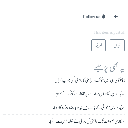
Follow us
This item is part of
خبریں
امریکہ
یہ بھی پڑھیے
پینٹاگان اِی میل ہیکنگ، ’ریاستی کارستانی‘ کی چھاپ نمایاں
امریکہ اور چین کا حساس معاملات پر اختلافات کو کم کرنے کا عزم
امریکہ کو سائبر سکیورٹی کے بارے میں زیادہ جارحانہ ہونا ہو گا: اوباما
سرکاری معلومات تک داعش کی رسائی کے شواہد نہیں ملے: امریکہ