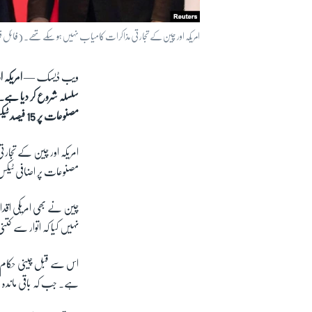
امریکہ اور چین کے تجارتی مذاکرات کامیاب نہیں ہو سکے تھے۔ (فائل فو
ویب ڈیسک —
امریکہ
مصنوعات پر 15 فیصد ٹیکس وصول کرے گا۔
امریکہ اور چین کے تجار
مصنوعات پر اضافی ٹیکس 
نہیں کیا کہ اتوار سے کتن
ہے۔ جب کہ باقی ماندہ مصنوعات پر