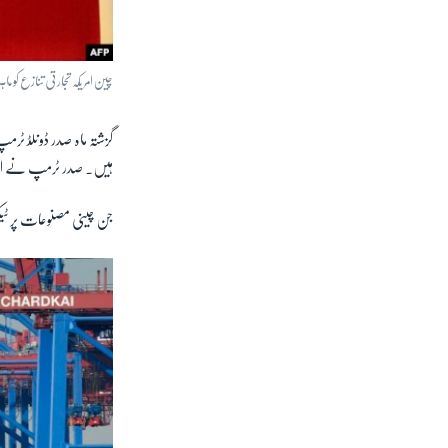
چین امریکہ تجارتی تنازع کو
ہیں۔ صدر ٹرمپ نے اس ا
جن چینی مصنوعات پر ٹیکس 15 دسمبر سے نافذ العمل ہو گا ان میں موبائل فونز، کھلونے، لیپ ٹاپ اور کپڑے کی 