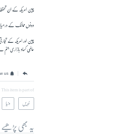
چین امریکہ کے ان تحفظات
دونوں ممالک کے درمیان 
چین اور امریکہ کے تجا
عالمی کساد بازاری جنم
ow us
This item is part of
خبریں
دنیا
یہ بھی پڑھیے