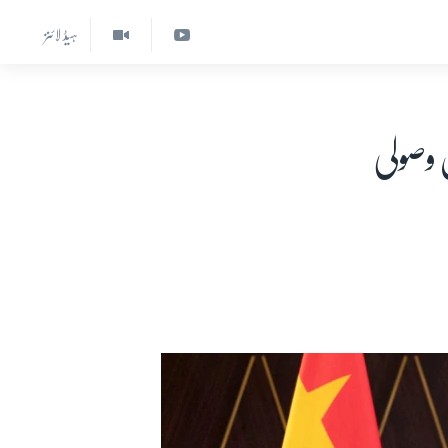
ہیڈ لائنز
 وصولی