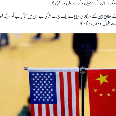
امریکہ اور چین کے درمیان مذاکرات رواں ماہ متوقع ہیں۔
کے مطابق چین کے سرکاری میڈیا نے ایک رپورٹ نشر کی ہے جس میں کہا گیا ہے اگر امریکہ خود
اسے سنجیدگی کا مظاہرہ کرنا ہو گا۔