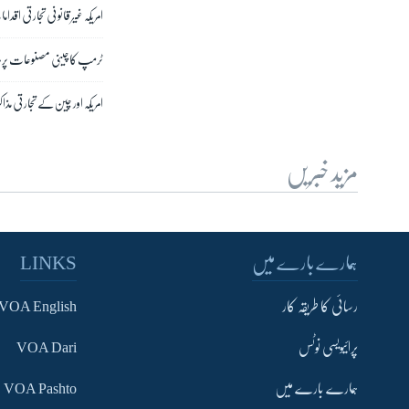
امریکہ غیر قانونی تجارتی اق
ٹرمپ کا چینی مصنوعات پر مزی
امریکہ اور چین کے تجارتی مذا
مزید خبریں
ہمارے بارے میں
LINKS
رسائی کا طریقہ کار
VOA English
پرائیویسی نوٹس
VOA Dari
ہمارے بارے میں
VOA Pashto