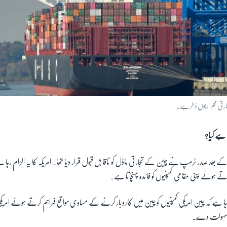
ارتی حجم اربوں ڈالر ہے۔
 ہے کیا؟
بعد صدر ٹرمپ نے چین کے تجارتی ماڈل کو ناقابل قبول قرار دیا تھا۔ امریکہ کا یہ الزام رہا ہے
 ہوئے اپنی مقامی کمپنیوں کو فائدہ پہنچاتا ہے۔
رہا ہے کہ چین امریکی کمپنیوں کو چین میں کاروبار کرنے کے مساوی مواقع فراہم کرتے ہوئے امر
ں سہولت دے۔