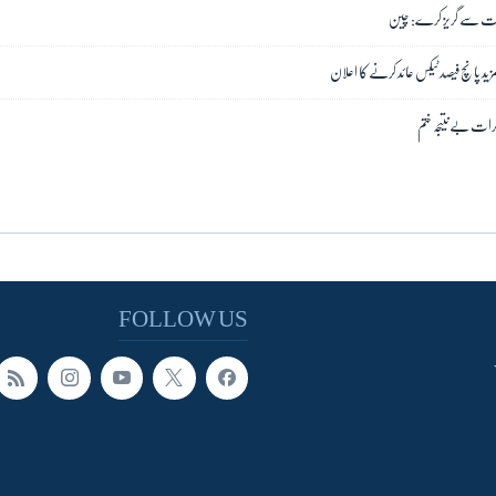
دامات سے گریز کرے: چین
د پانچ فیصد ٹیکس عائد کرنے کا اعلان
کرات بے نتیجہ ختم
FOLLOW US