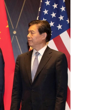
آرٹ
آزادیٔ صحافت
سائنس و ٹیکنالوجی
صحت
دلچسپ و عجیب
ویڈیوز
آڈیو
اسپیشل کوریج
اداریہ