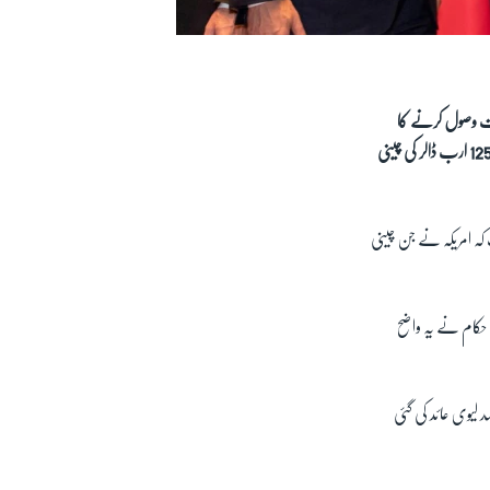
ات وصول کرنے کا
سلسلہ شروع کر دیا ہے۔ چین نے امریکی خام تیل پر پانچ فیصد ٹیکس وصولی شروع کر دی ہے جب کہ امریکہ یکم ستمبر سے 125 ارب ڈالر کی چینی
 کہ امریکہ نے جن چینی
اہم چینی حکام نے یہ واضح
لی 5018 مصنوعات میں سے 1717 پر پانچ اور دس فیصد لیوی عائد کی گئی