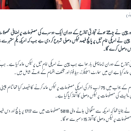
ٹو)
 اور چین نے بڑھتے ہوئے تجارتی تنازع کے دوران ایک دوسرے کی مصنوعات پر اضافی محصول
تی تنازع کے دوران ایسا پہلی بار ہوا ہے جب چین نے امریکی خام تیل پر ٹیکس عائد کیا ہے۔ جب
عائد کیا ہے ان میں سمارٹ اسپیکرز، ہیڈ فونز اور مختلف اقسام کے جوتے شامل ہیں۔
چین نے بھی امریکی اقدام کے جواب میں 75 ارب ڈالر کی امریکی مصنوعات پر ٹیکس عائد کرنے کا فیصلہ کیا تھا ت
ی مالیت کی مصنوعات پر ٹیکس وصولی کا آغاز کیا گیا ہے۔
اس سے قبل چینی حکام نے بتایا تھا کہ امریکہ سے منگوائی جانے وا
 ٹیکس وصولی کا آغاز 15 دسمبر سے ہو گا۔