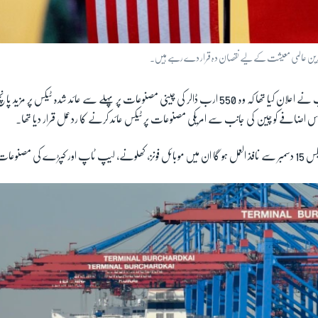
 ماہرین عالمی معیشت کے لیے نقصان دہ قرار دے رہے ہیں۔
گزشتہ ماہ صدر ڈونلڈ ٹرمپ نے اعلان کیا تھا کہ وہ 550 ارب ڈالر کی چینی مصنوعات پر پہلے سے عائد شدہ ٹیکس
ضافے کو چین کی جانب سے امریکی مصنوعات پر ٹیکس عائد کرنے کا ردعمل قرار دیا تھا۔
مصنوعات شامل ہیں۔