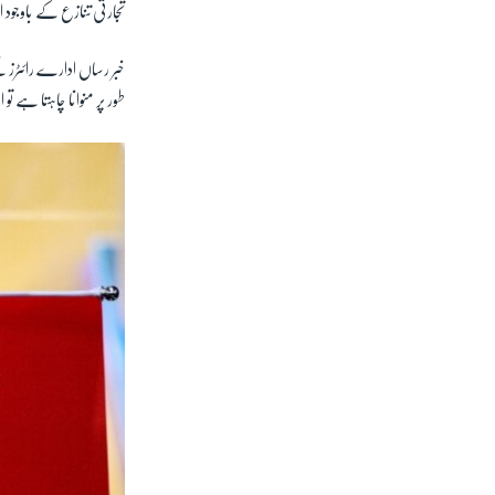
تجارتی تنازع کے باوجود 
خبر رساں ادارے رائٹرز 
طور پر منوانا چاہتا ہے تو 