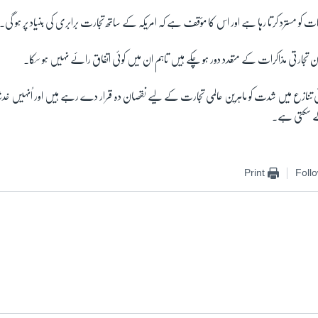
 کو مسترد کرتا رہا ہے اور اس کا مؤقف ہے کہ امریکہ کے ساتھ تجارت برابری کی بنیاد پر ہو گی۔
تجارتی مذاکرات کے متعدد دور ہو چکے ہیں تاہم ان میں کوئی اتفاق رائے نہیں ہو سکا۔
رتی تنازع میں شدت کو ماہرین عالمی تجارت کے لیے نقصان دہ قرار دے رہے ہیں اور اُنہیں 
 لے سکتی ہے۔
Print
Foll