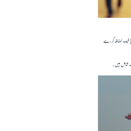
 پر مزید پانچ فیصد اضافہ کر رہے