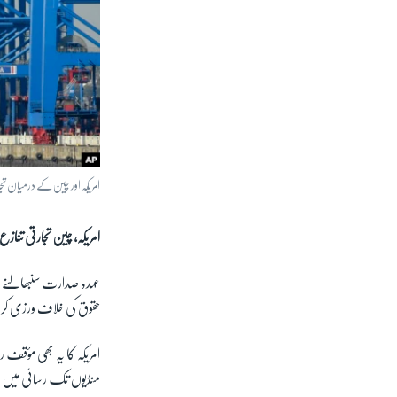
امریکہ اور چین کے درمیان تج
امریکہ، چین تجارتی تنازع
عہدہ صدارت سنبھالنے کے 
حقوق کی خلاف ورزی کرتے
امریکہ کا یہ بھی مؤقف 
منڈیوں تک رسائی می