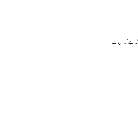
خدشہ ہے کہ اس سے