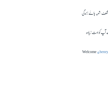
ختلف شعبہ ہائے زندگی
سے آپ کو بہت زیادہ
Welcome
@henry