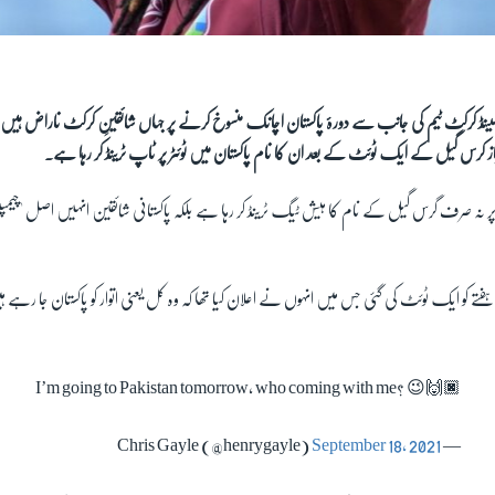
ینڈ کرکٹ ٹیم کی جانب سے دورۂ پاکستان اچانک منسوخ کرنے پر جہاں شائقینِ کرکٹ ناراض ہی
 باز کرس گیل کے ایک ٹوئٹ کے بعد ان کا نام پاکستان میں ٹوئٹر پر ٹاپ ٹرینڈ کر رہا ہے۔
ر نہ صرف گرس گیل کے نام کا ہیش ٹیگ ٹرینڈ کر رہا ہے بلکہ پاکستانی شائقین انہیں اصل 'چیم
 کو ایک ٹوئٹ کی گئی جس میں انہوں نے اعلان کیا تھا کہ وہ کل یعنی اتوار کو پاکستان جا رہے 
I’m going to Pakistan tomorrow, who coming with me? 😉🙌🏿
September 18, 2021
— Chris Gayle (@henrygayle)