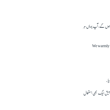
 ہوں گے، آپ یہاں ہر
We warmly w
یا۔
 ہیش ٹیگ بھی استعمال