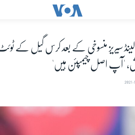
ینڈ سیریز منسوخی کے بعد کرس گیل کے ٹوئٹ
ش، 'آپ اصل چیمپئن ہیں'