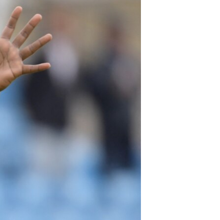
آرٹ
آزادیٔ صحافت
سائنس و ٹیکنالوجی
صحت
دلچسپ و عجیب
ویڈیوز
آڈیو
اسپیشل کوریج
اداریہ