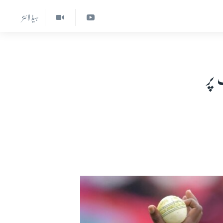
ہیڈ لائنز
 پر