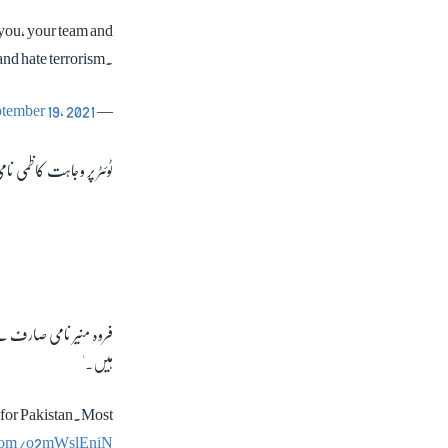
 you, your team and
and hate terrorism.
tember 19, 2021
— Mazhar Abbas (@MazharAbbasGEO)
ٹوئٹر پر وجاہت کاظمی 
فروہ منیر نامی صارف نے
ہیں۔'
 for Pakistan.Most
.com/o2mWslEniN