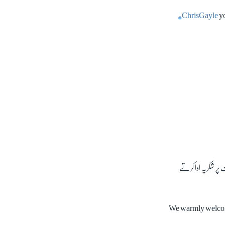
#ChrisGayle
yo
پر شکریہ ادا کرتے
We warmly welcome