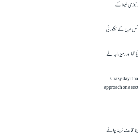
 نیوزی لینڈ کے
ہیں کس طرح کے سیکیورٹی
 تھا اور رمیز راجہ نے
Crazy day it ha
approach on a secu
لینڈ مخالف ٹرینڈ چلائے