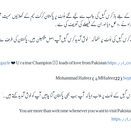
ز کے بلے باز کرس گیل کی جانب سے کیے گئے ٹوئٹ پر پاکستان کرکٹ ٹیم کے کھلاڑیوں سمیت م
اد نے ردِ عمل دیا اور ان کے فیصلے کی تعریف کی ہے۔
ظ نے کرس گیل کی ٹوئٹ پر لکھا کہ '' خوش آمدید کرس گیل آپ اصل چیمیئن ہیں، پاکستان کی طرف 
gayle
❤️ U r a true Champion 👍🏼 loads of love from Pakistan
https://t
Sept
 گیل کے ٹوئٹ پر جواب دیا کہ 'آپ جب بھی پاکستان آنا چاہیں آپ کو خوش آمدید کہتے ہیں۔'
You are more than welcome whenever you want to visit Pakist
https://