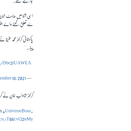
جا رہے تھے۔
اسی اثنا میں ویسٹ انڈی
سے تعلق رکھنے والے افر
پاکستانی کرکٹر محمد حفی
پیار۔''
.co/Dbe2iUAWEA
ember 18, 2021
— Mohammad Hafeez (@MHafeez22)
کرکٹر شاداب خان نے کرس
an
#UniverseBoss
.
t.co/T06cvQ2nMy