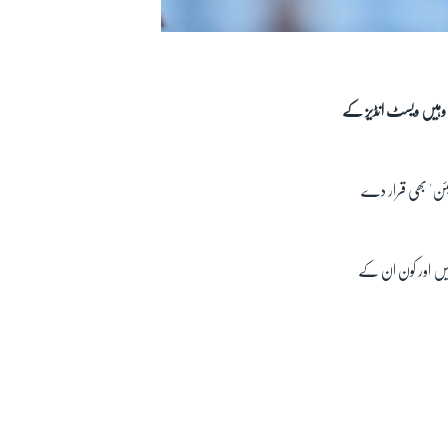
ں وہیں ویسٹ انڈیز کے
پئن' بھی قرار دے
ہیں اور کون ان کے