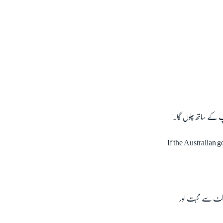
 کے ساتھ چلوں گا۔'
If the Australian 
 کرکٹ سے محبت اور