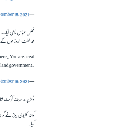
tember 18, 2021
— Farwa Munir (@Fatii_PTI)
فضل عباس نامی ایک ٹوئ
لمحہ لطف اندوز ہوں گے،
re. You are a real
land government.
tember 18, 2021
— Fazal Abbas (@_AbbasFazal)
ٹوئٹر پر نہ صرف کرکٹ شا
کوئٹہ گلیڈی ایٹرز نے گ
کیا۔