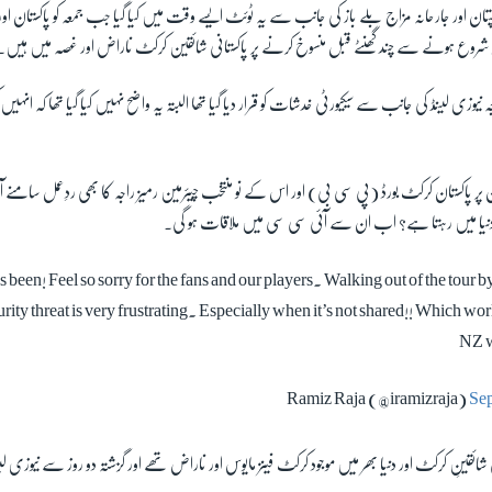
ن اور جارحانہ مزاج بلے باز کی جانب سے یہ ٹوئٹ ایسے وقت میں کیا گیا جب جمعہ کو پاکستان اور
شروع ہونے سے چند گھنٹے قبل منسوخ کرنے پر پاکستانی شائقین کرکٹ ناراض اور غصہ میں ہیں۔
ہ نیوزی لیںڈ کی جانب سے سیکیورٹی خدشات کو قرار دیا گیا تھا البتہ یہ واضح نہیں کیا گیا تھا کہ ان
ر پاکستان کرکٹ بورڈ (پی سی بی) اور اس کے نو منتخب چیئرمین رمیز راجہ کا بھی ردِعمل سامنے آیا
کس دنیا میں رہتا ہے؟ اب ان سے آئی سی سی میں ملاقات ہو گی۔
s been! Feel so sorry for the fans and our players. Walking out of the tour by
rity threat is very frustrating. Especially when it’s not shared!! Which wor
NZ w
Sep
نی شائقینِ کرکٹ اور دنیا بھر میں موجود کرکٹ فینز مایوس اور ناراض تھے اور گزشتہ دو روز سے نیوزی 