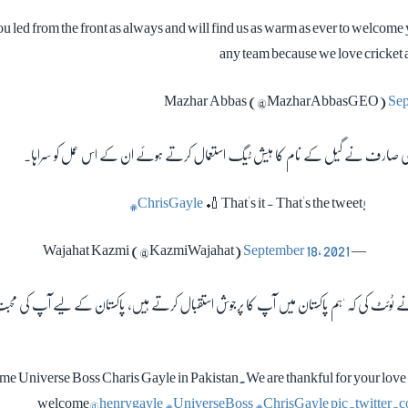
u led from the front as always and will find us as warm as ever to welcome
any team because we love cricket 
Sep
نامی صارف نے گیل کے نام کا ہیش ٹیگ استعمال کرتے ہوئے ان کے اس عمل کو سراہا۔
#ChrisGayle
🏏 That's it - That's the tweet!
September 18, 2021
— Wajahat Kazmi (@KazmiWajahat)
 ٹوئٹ کی کہ 'ہم پاکستان میں آپ کا پرجوش استقبال کرتے ہیں، پاکستان کے لیے آپ کی محبت 
 Universe Boss Charis Gayle in Pakistan.We are thankful for your love
welcome
@henrygayle
#UniverseBoss
#ChrisGayle
pic.twitter