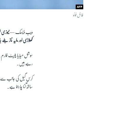
فائل فوٹو
ویب ڈیسک —
نیوزی ل
کھلاڑی اور مایہ ناز بلے
سوشل میڈیا پلیٹ فارم پ
رہے ہیں۔
کرس گیل کی جانب سے ہفتے
ساتھ آنا چاہتا ہے۔