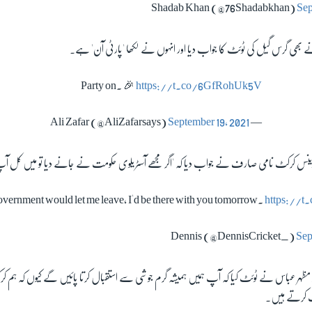
Sep
 نے بھی گرس گیل کی ٹوئٹ کا جواب دیا اور انہوں نے لکھا 'پارٹی آن' ہے۔
Party on. 🎉
https://t.co/6GfRohUk5V
September 19, 2021
— Ali Zafar (@AliZafarsays)
نس کرکٹ نامی صارف نے جواب دیا کہ 'اگر مجھے آسٹریلوی حکومت نے جانے دیا تو میں کل آپ
government would let me leave, I'd be there with you tomorrow.
https://
Sep
کار مظہر عباس نے ٹوئٹ کیا کہ آپ ہمیں ہمیشہ گرم جوشی سے استقبال کرتا پائیں گے کیوں کہ ہم
 کرتے ہیں۔