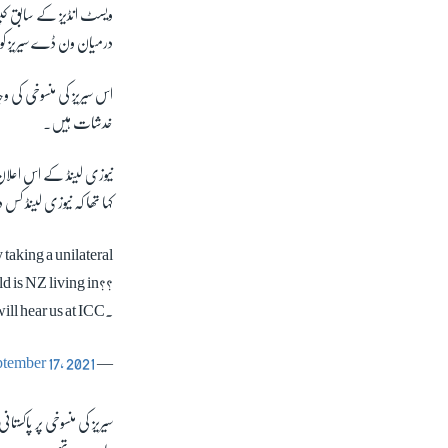
ویسٹ انڈیز کے سابق کپتا
درمیان ون ڈے سیریز کو 
اس سیریز کی منسوخی کی وج
خدشات ہیں۔
نیوزی لینڈ کے اس اعلان پ
کہا تھا کہ نیوزی لینڈ 
 taking a unilateral
ld is NZ living in??
ill hear us at ICC.
tember 17, 2021
— Ramiz Raja (@iramizraja)
سیریز کی منسوخی پر پاکستا