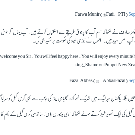
Sep
ٹر صارف نے لکھا کہ ''ہم آپ کا پرجوش طریقے سے استقبال کرتے ہیں۔ آپ یہاں آ کر خوش
 آپ اصل ہیرو ہیں۔'' انہوں نے نیوزی لینڈ کی حکومت پر تنقید بھی کی۔
elcome you Sir. You will feel happy here. You will enjoy every minute he
king.Shame on Puppet New Zea
Sep
ئقین بلکہ پاکستان سپر لیگ میں شریک ٹیم کوئٹہ گلیڈی ایٹرز کی جانب سے بھی گرس گیل کو سراہا گ
رس گیل کی ایک تصویر شیئر کرتے ہوئے لکھا کہ 'دی یونیورس باس'، ساتھ ہی کرس گیل کے نام کا