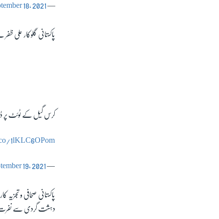
tember 18, 2021
— Shadab Khan (@76Shadabkhan)
پاکستانی گلوکار علی ظفر
کرس گیل کے ٹوئٹ پر ڈی
t.co/1lKLC6OPom
tember 19, 2021
— Dennis (@DennisCricket_)
پاکستانی صحافی و تجزیہ 
دہشت گردی سے نفرت