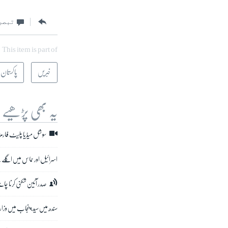
تبصر
This item is part of
خبریں
پاکستان
یہ بھی پڑھیے
سوشل میڈیا پلیٹ فارمز
اسرائیل اور حماس میں اگلے
صدر آئین شکنی کرنا چاہت
سندھ میں سید، پنجاب میں وز