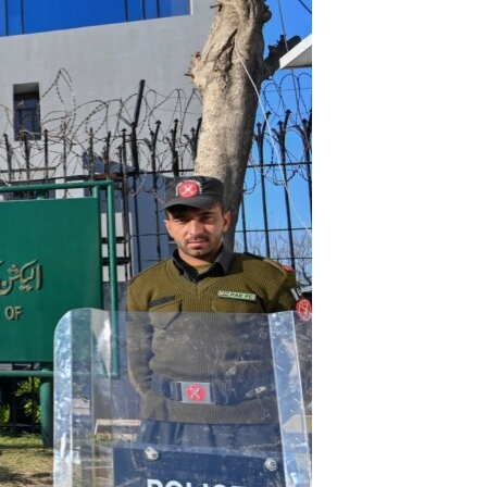
آرٹ
آزادیٔ صحافت
سائنس و ٹیکنالوجی
صحت
دلچسپ و عجیب
ویڈیوز
آڈیو
اسپیشل کوریج
اداریہ