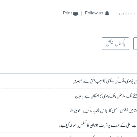
ے دیکھیں
Follow us
Print
پاکستان الیکشن
 پر پابندی ملک کی بدنامی کا سبب بنتی ہے: مبصرین
 ہفتے تک عارضی جنگ بندی کا امکان ہے: بائیڈن
ے ہیں تو قومی اسمبلی کا اجلاس طلب نہ کریں: اسحاق ڈار
ارتِ اعلیٰ کے عہدے پر شریف خاندان کا تسلسل؛ معاملہ کیا ہے؟