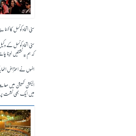
سنی اتحاد کونسل کا کہن
سنی اتحاد کونسل کے وکیل
کہ ہم یہ نشستیں لینا چاہ
انہوں نے اعتراض اٹھایا 
الیکشن کمیشن میں معامل
میں ایک بھی نشست پر ک