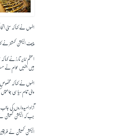
انہوں نے کہا کہ سنی اتح
چیف الیکشن کمشنر نے کہا
اعظم نذیر تارڑ نے کہا 
ہیں جنہیں عوام نے مستر
انہوں نے کہا کہ مخصوص 
والی تمام سیاسی جماعتوں 
جب کہ الیکشن کمیشن نے 81 آزاد امیدواروں کو سنی اتحاد کونسل میں شام
الیکشن کمیشن نے فریق