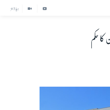
ہیڈ لائنز
 کا حکم