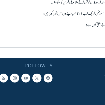
خود سوزی کی کوشش کرنے والا امریکی فضائیہ کا اہلکار ہلاک
سٹوڈنٹس کو ایک ارب ڈالرکا عطیہ دینے والی مخیر خاتون کون ہیں؟
لیے چیلنج کیوں ہے؟
FOLLOW US