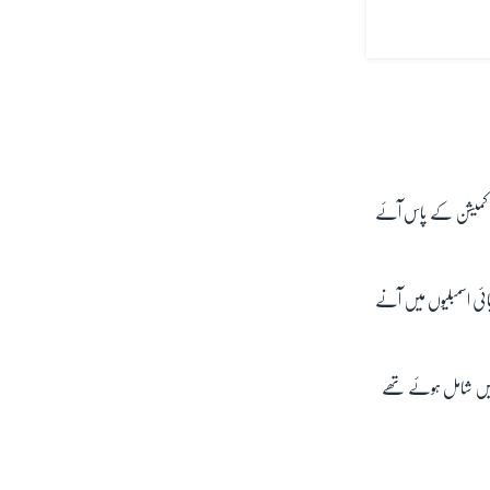
کشن کمیشن کے پاس آئے
ائی اسمبلیوں میں آنے
ہ ان کے 86 آزاد ارکان سنی اتحاد کونسل میں شامل ہوئے تھے