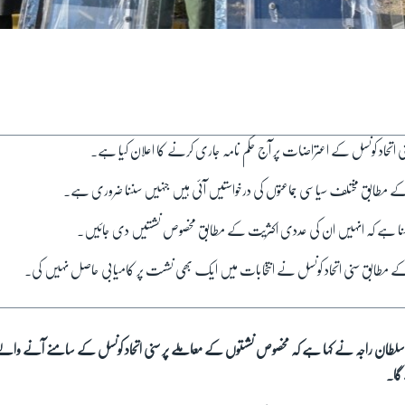
ی اتحاد کونسل کے اعتراضات پر آج حکم نامہ جاری کرنے کا اعلان کیا ہے۔
کے مطابق مختلف سیاسی جماعتوں کی درخواستیں آئی ہیں جنہیں سننا ضروری ہے۔
ا کہنا ہے کہ انہیں ان کی عددی اکثریت کے مطابق مخصوص نشستیں دی جائیں۔
مطابق سنی اتحاد کونسل نے انتخابات میں ایک بھی نشست پر کامیابی حاصل نہیں کی۔
 سلطان راجہ نے کہا ہے کہ مخصوص نشستوں کے معاملے پر سنی اتحاد کونسل کے سامنے آنے وال
گا۔