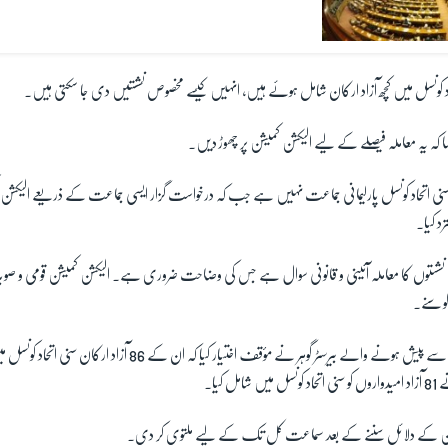
اد کونسل میں کچھ آزاد ارکان شامل ہوئے ہیں، انہیں کیسے مخصوص نشستیں دی جا سکتی ہیں۔
 کہ یہ معاملہ فیصلے کے لیے الیکشن کمیشن پر چھوڑ دیں۔
کہ سنی اتحاد کونسل پارلیمانی جماعت نہیں ہے جب کہ درخواست گزار ایسی جماعت کے ذریعے الی
د کیا۔
نشستوں کا معاملہ آئینی و قانونی سوال ہے جس کی وضاحت ضروری ہے۔ الیکشن کمیشن قومی و صوب
کو سنے۔
آزاد امیدواروں کی جانب سے پیش ہونے والے بیرسٹر گوہر نے مؤقف اختیار کیا ک
ل کیا۔
ین کے دلائل سننے کے بعد سماعت کل تک کے لیے ملتوی کر دی۔