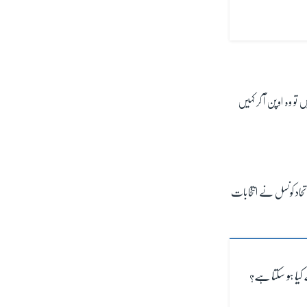
تو وہ اوپن آ کر کہیں
حاد کونسل نے انتخابات
یا ہو سکتا ہے؟