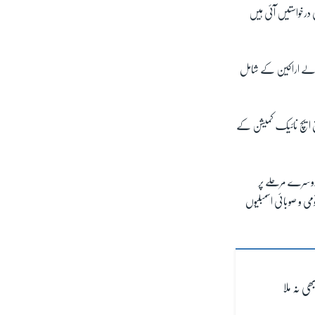
 درخواستیں آئی ہیں
 والے اراکین کے شامل
وق ایچ نائیک کمیشن کے
دوسرے مرحلے پر
می و صوبائی اسمبلیوں
ی نہ ملا