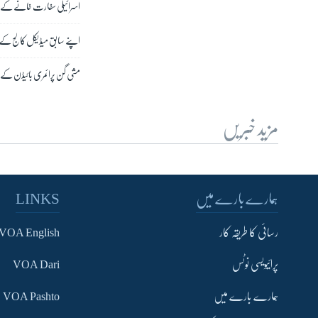
اسرائیلی سفارت خانے کے باہر 
اپنے سابق میڈیکل کالج کے ا
مشی گن پرائمری بائیڈن کے 
مزید خبریں
ہمارے بارے میں
LINKS
رسائی کا طریقہ کار
VOA English
پرائیویسی نوٹس
VOA Dari
ہمارے بارے میں
VOA Pashto