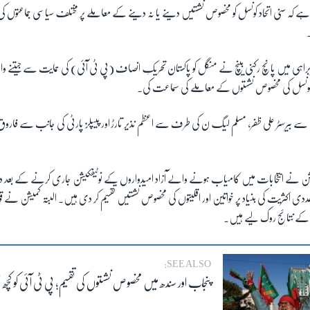
ا ہے کہ سنی اتحاد کونسل کو مخصوص نشستیں دینے یا نہ دینے کے معاملے پر مختلف سیاسی جماعتوں کی
براہی میں پانچ رکنی بینچ نے منگل کو پاکستان تحریکِ انصاف (پی ٹی آئی) کی حمایت سے جیتنے
 کونسل کی مخصوص نشستوں کے معاملے کی سماعت کی۔
ب سے بیرسٹر علی ظفر، مسلم لیگ ن کی طرف سے اعظم نذیر تارڑ اور پیپلز پارٹی کی جانب سے فار
یشن نے انتخابات میں کامیاب ہونے والے آزاد امیدواروں کے نوٹیفکیشن جاری کرنے کے بعد 
ددی اکثریت کی بنیاد پر خواتین اور اقلیتوں کی مخصوص نشستیں تقسیم کر دی ہیں۔ البتہ کمیشن نے قو
کے نتائج روک لیے ہیں۔
SEE ALSO:
پنجاب اور سندھ میں مخصوص نشستوں کی تقسیم؛ پی ٹی آئی کو کچھ بھ