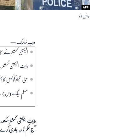
فائل فوٹو
ویب ڈیسک —
الیکشن کمشنر نے سن
چیف الیکشن کمشنر 
سنی اتحاد کونسل ک
مسلم لیگ (ن) کے 
چیف الیکشن کمشنر سکندر
آج حکم نامہ جاری کرے 