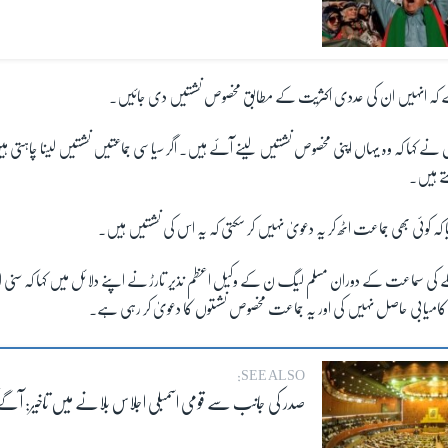
ا ہے کہ انہیں ان کی عددی اکثریت کے مطابق مخصوص نشستیں دی جائیں۔
 نے کہا کہ وہ یہاں اپنی مخصوص نشستیں لینے آئے ہیں۔ اگر سیاسی جماعتیں نشستیں لینا چاہتی ہیں 
تے ہیں۔
کہ کوئی بھی جماعت اٹھ کر یہ دعویٰ نہیں کر سکتی کہ یہ اس کی نشستیں ہیں۔
ے کی سماعت کے دوران مسلم لیگ ن کے وکیل اعظم نذیر تارڑ نے اپنے دلائل میں کہا کہ سنی ات
امیابی حاصل نہیں کی اور یہ جماعت مخصوص نشستوں کا دعویٰ کر رہی ہے۔
SEE ALSO:
صدر کی جانب سے قومی اسمبلی اجلاس بلانے میں تاخیر: آگے ک