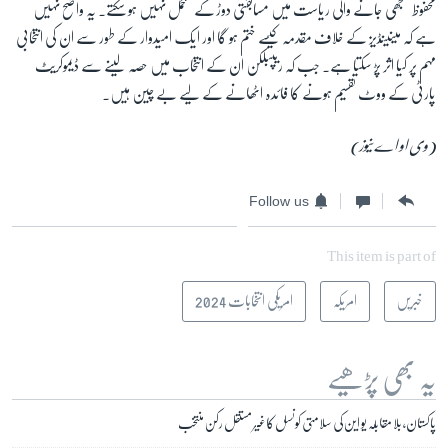
محفوظ سمجھی جانے والی ریاست میں مسابقتی دوڑ کے متحمل نہیں ہو سکتے۔ یہ واضح نہیں
ہے کہ مینینڈیز کے خلاف مقدمہ کیسے ختم ہو گا اور ایک امیدوار کے طور سے ان کی انتخابی
مہم پر کیا اثر پڑ سکتا ہے۔ جب کہ ریپبلکن ان کے انتخاب میں حصہ لینے سے ڈیموکریٹ
پارٹی کے ووٹ تقسیم ہونے کا فائدہ اٹھانے کے لیے بے چین ہیں۔
(وی او اے نیوز)
Follow us
This item is part of
خبریں
امریکہ
امریکی انتخابات 2024
یہ بھی پڑھیے
پاکستان، بلا مقابلہ یو این کی سلامتی کونسل کاغیر مستقل رکن منتخب