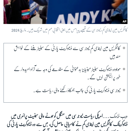
آرٹ
آزادیٔ صحافت
سائنس و ٹیکنالوجی
کانگریس مین اینڈی کم، نیوجرسی کے قصبے پیرامس میں اپنی انتخابی مہم میں شریک ہیں۔ مارچ 2024
صحت
دلچسپ و عجیب
کانگریس مین اینڈی کم نیوجرسی سے ڈیموکریٹ پارٹی کے سینیٹر بننے کے خواہش
مند ہیں
ویڈیوز
آڈیو
موجودہ ڈیموکریٹ سینیٹر مینیڈیز بدعنوانی کے مقدمے کی وجہ سے آزاد امیدوار کے
طور پر الیکشن لڑیں گے۔
اسپیشل کوریج
اداریہ
نیوجرسی ڈیموکریٹ پارٹی کی جانب جھکاؤ رکھنے والی ریاست ہے۔
Learning English
ویب ڈیسک۔۔۔
امریکی ریاست نیو جرسی میں منگل کو ہونے والی سینیٹ پرائمری میں
FOLLOW US
ڈیموکریٹک کانگریس مین اینڈی کم نے کامیابی حاصل کی، جس سے وہ ڈیموکریٹ پارٹی کی