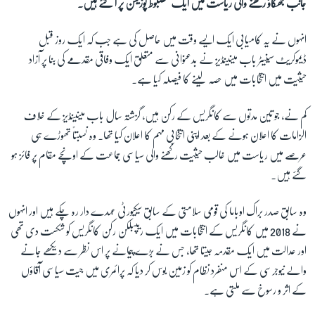
جانب جھکاؤ رکھنے والی ریاست میں ایک مضبوط پوزیشن پر آ گئے ہیں۔
انہوں نے یہ کامیابی ایک ایسے وقت میں حاصل کی ہے جب کہ ایک روز قبل
زبان
ڈیموکریٹ سینیٹر باب مینینڈیز نے بدعنوانی سے متعلق ایک وفاقی مقدمے کی بنا پر آزاد
حیثیت میں انتخابات میں حصہ لینے کا فیصلہ کیا ہے۔
کم نے، جو تین مدتوں سے کانگریس کے رکن ہیں، گزشتہ سال باب مینینڈیز کے خلاف
الزامات کا اعلان ہونے کے بعد اپنی انتخابی مہم کا اعلان کیا تھا۔ وہ نسبتاً تھوڑے ہی
عرصے میں ریاست میں غالب حیثیت رکھنے والی سیاسی جماعت کے اونچے مقام پر فائز ہو
گئے ہیں۔
وہ سابق صدر براک اوباما کی قومی سلامتی کے سابق سیکیورٹی عہدے دار رہ چکے ہیں اور انہوں
نے 2018 میں کانگریس کے انتخابات میں ایک ریپبلکن رکن کانگریس کو شکست دی تھی
اور عدالت میں ایک مقدمہ جیتا تھا، جس نے بڑے پیمانے پر اس نظر سے دیکھے جانے
والے نیوجرسی کے اس منفرد نظام کو زمین بوس کر دیا کہ پرائمری میں جیت سیاسی آقاؤں
کے اثر و رسوخ سے ملتی ہے۔