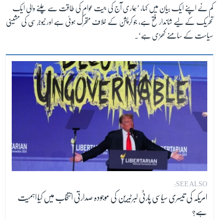
کم نے اپنے ایک بیان میں کہا، ’ہماری آج کی جیت عوام کی طاقت سے چلنے والی ایک
تحریک کے لیے شاندار فتح ہے، جو کرپشن کے خلاف متحرک ہوئی ہے اور نیوجرسی کی مشینی
سیاست کے سامنے کھڑی ہے‘۔
SEE ALSO:
امریکہ کی تیسری سیاسی پارٹی لبرٹیرین کی موجودہ صدارتی انتخاب میں کیا اہمیت
ہے؟