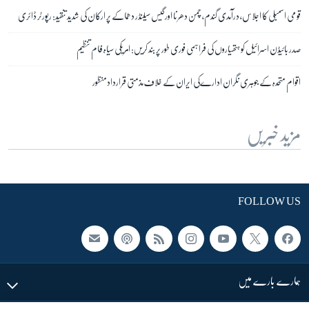
قومی اسمبلی کا اجلاس، درآمدی گندم، چمن دھرنا اورگیس سیلنڈر دھماکے پر ارکان کی شدید تنقید: رپورٹر ڈائری
صدر بائیڈن اسرائیل کو ہتھیاروں کی فراہمی فوری طور پر بند کریں: امریکی سیاہ فام تنظیم
اقوام متحدہ کے جوہری نگران ادارےکی ایران کے خلاف مذمتی قراردادمنظور
مزید خبریں
FOLLOW US
ہمارے بارے میں