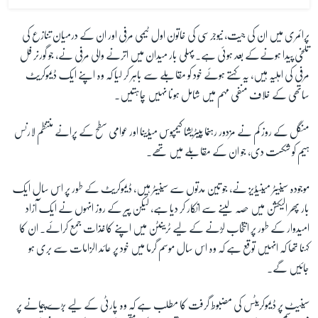
پرائمری میں ان کی جیت، نیوجرسی کی خاتون اول ٹیمی مرفی اور ان کے درمیان تنازع کی
تلخی پیدا ہونےکے بعد ہوئی ہے۔ پہلی بار میدان میں اترنے والی مرفی نے، جو گورنر فل
مرفی کی اہلیہ ہیں، یہ کہتے ہوئے خود کو مقابلے سے باہر کر لیا کہ وہ اپنے ایک ڈیموکریٹ
ساتھی کے خلاف منفی مہم میں شامل ہونا نہیں چاہتیں۔
منگل کے روز کم نے مزدور رہنما پیٹریشا کیمپوس میڈینا اور عوامی سطح کے پرانے منتظم لارنس
ہیم کو شکست دی، جو ان کے مقابلے میں تھے۔
موجودہ سینیٹر مینیڈیز نے، جو تین مدتوں سے سینیٹر ہیں، ڈیموکریٹ کے طور پر اس سال ایک
بار پھر الیکشن میں حصہ لینے سے انکار کر دیا ہے، لیکن پیر کے روز انہوں نے ایک آزاد
امیدوار کے طور پر انتخاب لڑنے کے لیے ٹرینٹن میں اپنے کاغذات جمع کرائے۔ ان کا
کہنا تھا کہ انہیں توقع ہے کہ وہ اس سال موسم گرما میں خود پر عائد الزامات سے بری ہو
جائیں گے۔
سینیٹ پر ڈیموکریٹس کی مضبوط گرفت کا مطلب ہے کہ وہ پارٹی کے لیے بڑے پیمانے پر