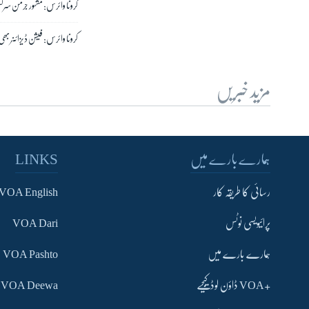
کرونا وائرس: مشہور جرمن س
کرونا وائرس: فیشن ڈیزائنر بھ
مزید خبریں
ہمارے بارے میں
LINKS
رسائی کا طریقہ کار
VOA English
پرائیویسی نوٹس
VOA Dari
ہمارے بارے میں
VOA Pashto
+VOA ڈاؤن لوڈ کیجیے
VOA Deewa