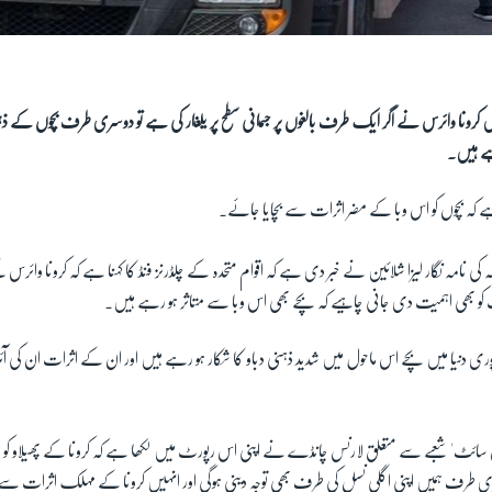
یں کرونا وائرس نے اگر ایک طرف بالغوں پر جسمانی سطح پر یلغار کی ہے تو دوسری طرف بچوں کے ذ
ے ہیں۔
 کہ بچوں کو اس وبا کے مضر اثرات سے بچایا جائے۔
 کی نامہ نگار لیزا شلائین نے خبر دی ہے کہ اقوام متحدہ کے چلڈرنز فنڈ کا کہنا ہے کہ کرونا وا
و بھی اہمیت دی جانی چاہیے کہ بچے بھی اس وبا سے متاثر ہو رہے ہیں۔
 دنیا میں بچے اس ماحول میں شدید ذہنی دباو کا شکار ہو رہے ہیں اور ان کے اثرات ان کی آئی
سائٹ' شعبے سے متعلق لارنس چانڈے نے اپنی اس رپورٹ میں لکھا ہے کہ کرونا کے پھیلاو کو
 طرف ہمیں اپنی اگلی نسل کی طرف بھی توجہ دینی ہوگی اور انہیں کرونا کے مہلک اثرات سے م