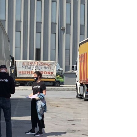
آرٹ
آزادیٔ صحافت
سائنس و ٹیکنالوجی
صحت
دلچسپ و عجیب
ویڈیوز
آڈیو
اسپیشل کوریج
اداریہ