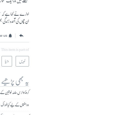
سلسلے میں وہ ایک متوازن
ادارے نے کہا ہے کہ ''صر
ان بچوں کی آئندہ زندگی ب
ow us
This item is part of
خبریں
دنیا
یہ بھی پڑھیے
کرونا وائرس حاملہ خواتین کے
دو ہفتوں کے لیے کیا خوراک 