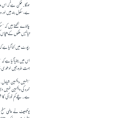
ہے، سکول بند ہیں اور و
چانڈے لکھتے ہیں کہ ''س
تیالیس ملکوں کے پچاس ک
رپورٹ میں کہا گیا ہے ک
اس میں بتایا گیا ہے کہ
بہت ضرورتیں ادھوری چھ
''انہیں ویکسین شیڈول ک
خسرہ کی ویکسین نہیں دی 
ہے۔ بچے کم خوراکی کا ش
یونیسیف نے عالمی سطح 