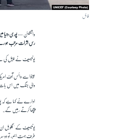
فائل
واشنگٹن —
پوری دنیا م
رس اثرات مرتب ہو رہ
یونیسیف نے اپیل کی ہے
جینوا سے وائس آف امریکہ
والی جنگ میں اس بات ک
ادارے نے کہا ہے کہ پوری
پیچھا کرتے رہیں گے۔
یونیسیف کے 'گلوبل ان 
طرف بہت اہم، تو دوسری