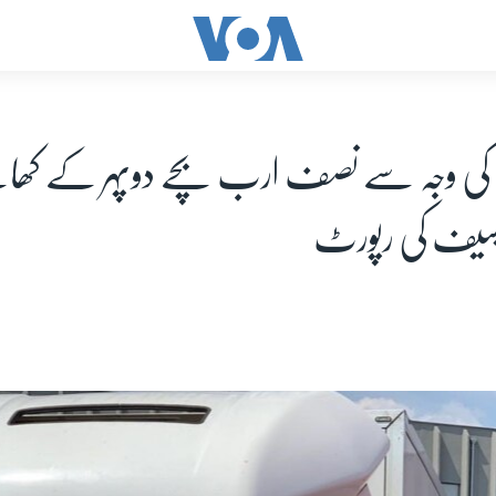
رس کی وجہ سے نصف ارب بچے دوپہر کے کھ
یسیف کی رپورٹ