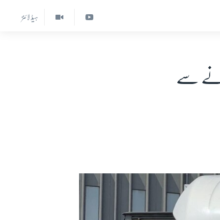
ہیڈ لائنز
انے سے