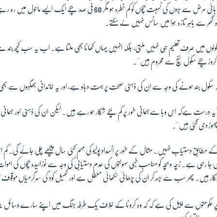
ہوگا۔ ممکن ہے کہ اس وبائی مرض سے بڑوں کی نسبت بچوں کو کم خطرہ ہو مگر 60 فی صد بچے 
ہ گھر سے باہر تازہ ہوا میں سانس نہیں لے سکتے۔
کولوں میں صرف تعلیم ہی نہیں ملتی، بلکہ انہیں یہاں کھانا بھی ملتا ہے۔ اب یہ سب کچھ بند 
روڑ بچے سکول لنچ سے محروم ہیں''۔
ہ سکول بند ہونے کی وجہ سے ان کی ذہنی صحت پر بہت دباو ہے، اور یہ خاندانی جھگڑوں سے بھی
 ''یہ درست ہےکہ اس وبا سےجسمانی طور پر کم بچے شکار ہو رہے ہیں۔ لیکن ان کی ذہنی اور جسم
وڑ دی گئی ہیں''۔
ے مطابق دستیاب نہیں۔ مثال کے طور پر انسداد پولیو کی مہم کئی سال پیچھے چلی جائے گی۔ کم ا
جا رہی ہے۔ زچہ و بچہ کو مناسب طبی سہولتوں کی عدم دستیابی کی وجہ سے نوزائیدہ بچوں کی اموات 
کار ہیں۔ پھر سب سے بڑھ کر ان کی پڑھائی لکھائی معطل ہے اور کھیل کود کی سرگرمیاں موقوف'
پر حکومتوں سے اپیل کی ہے کہ کہ وہ کرونا کے خلاف یک طرفہ جنگ میں اپنے سارے وسائل ن