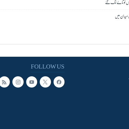
رکس کو تالے لگ گئے
ی میدان میں
FOLLOW US