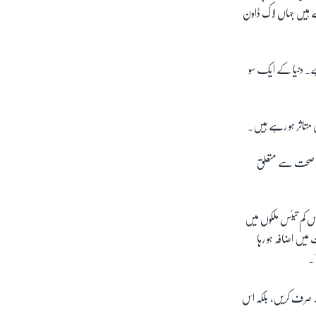
ایک ایسے ماحول میں رہ رہے ہیں جہاں لاک ڈاون
ہے۔ دنیا کے ایک سو
 متاثر ہو رہے ہیں۔
انی صحت سے متعلق
س کم تیئس ملکوں میں
میں اضافہ ہو رہا
'۔
ہ صرف کریں، بلکہ اس