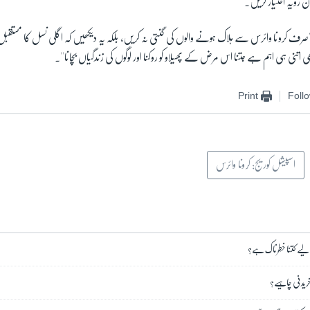
 رویہ اختیار کریں۔
ف کرونا وائرس سے ہلاک ہونے والوں کی گنتی نہ کریں، بلکہ یہ دیکھیں کہ اگلی نسل کا مستقبل بھ
ھی اتنی ہی اہم ہے جتنا اس مرض کے پھیلاو کو روکنا اور لوگوں کی زندگیاں بچانا''۔
Print
Foll
اسپیشل کوریج: کرونا وائرس
 لیے کتنا خطرناک ہے؟
خریدنی چاہیے؟