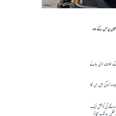
ہنوں پر اس کے دور
ئرس کے خلاف لڑی جانے
ندہ زندگی میں ان کا
 روکنے کی کوشش ایک
مکن حد تک بچانا