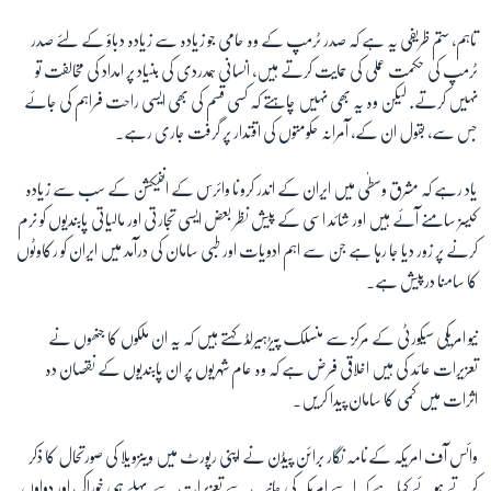
تاہم، ستم ظریفی یہ ہے کہ صدر ٹرمپ کے وہ حامی جو زیادہ سے زیادہ دباؤ کے لئے صدر
زبان
ٹرمپ کی حکمت عملی کی حمایت کرتے ہیں، انسانی ہمدردی کی بنیاد پر امداد کی مخالفت تو
نہیں کرتے. لیکن وہ یہ بھی نہیں چاہتے کہ کسی قسم کی بھی ایسی راحت فراہم کی جائے
جس سے، بقول ان کے، آمرانہ حکومتوں کی اقتدار پر گرفت جاری رہے۔
یاد رہے کہ مشرق وسطٰی میں ایران کے اندر کرونا وائرس کے انفیکشن کے سب سے زیادہ
کیسز سامنے آئے ہیں اور شائد اسی کے پیش نظر بعض ایسی تجارتی اور مالیاتی پابندیوں کو نرم
کرنے پر زور دیا جا رہا ہے جن سے اہم ادویات اور طبی سامان کی درآمد میں ایران کو رکاوٹوں
کا سامنا درپیش ہے۔
نیو امریکی سیکورٹی کے مرکز سے منسلک پیڑہیرلڈ کہتے ہیں کہ یہ ان ملکوں کا جنھوں نے
تعزیرات عائد کی ہیں اخلاقی فرض ہے کہ وہ عام شہریوں پر ان پابندیوں کے نقصان دہ
اثرات میں کمی کا سامان پیدا کریں۔
وائس آف امریکہ کےنامہ نگار برائن پیڈن نے اپنی رپورٹ میں وینزویلا کی صورتحال کا ذکر
کرتے ہوئے کہا ہے کہ اسے امریکہ کی جانب سے تعزیرات سے پہلے ہی خوراک اور دواوں