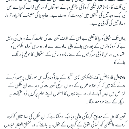
کی قلت کا سامنا تھا. لیکن کرونا کی عالمگیر وبا نے صورتحال کو اور بھی خراب کردیا ہے جس
کی ایک وجہ تیل کی قیمتوں میں زبردست گراوہٹ ہے۔ وینیزویلا کی معیشت کا زیادہ تر دار
و مدار تیل کی آمدنی پر ہے۔
جہاں تک شمالی کوریا کا تعلق ہے اس کے خلاف تعزیرات کی حمایت کرنے والوں کی دلیل
ہے کہ کرونا وائرس کے بعد دی جانے والی امداد سے اسے اور دوسری آمرانہ حکومتوں کو
ہتھیاروں اور غیر قانونی سرگرمیوں کے لئے زیادہ وسائل کے استعمال کا موقع ہاتھ لگ
جائے گا۔
فاؤنڈیشن فار ڈیفنس آف ڈیموکریسی نامی تنظیم کے رچرڈ گولڈبرگ اس صورتحال پر تبصرہ کرتے
ہوئے کہتے ہیں کہ اگر موجودہ بحران کے دوران امریکی تعزیرات کی وجہ سے ان ملکوں کے
طرز عمل میں تبدلی آجائے اور وہ اپنے پیسوں کا استعمال اپنے عوام پر کریں تو درحقیقت یہ
امریکہ کے لئے سود مند ہوگا ۔
تجزیہ کاروں کے مطابق، کرونا کی عالمی وبا جبکہ ہوسکتا ہے کہ ان ملکوں کی صلاحیتوں کو کمزور
کردے، واشنگٹن کو، انسانی حقوق کے گروپوں کے بقول، یہ چاہئے کہ وہ متعلق العنان لیڈروں