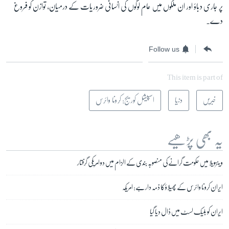
پر جاری دباؤ اور ان ملکوں میں عام لوگوں کی انسانی ضروریات کے درمیان، توازن کو فروغ
دے۔
Follow us
This item is part of
خبریں
دنیا
اسپیشل کوریج: کرونا وائرس
یہ بھی پڑھیے
وینزویلا میں حکومت گرانے کی منصوبہ بندی کے الزام میں دو امریکی گرفتار
ایران کرونا وائرس کے پھیلاؤ کا ذمہ دار ہے: امریکہ
ایران کو بلیک لسٹ میں ڈال دیا گیا