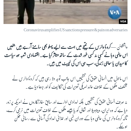
آرٹ
آزادیٔ صحافت
سائنس و ٹیکنالوجی
Coronavirus amplifies US sanctions pressure & pain on adversaries
صحت
واشنگٹن —
کرونا وائرس کے نتیجے میں بہت سے ایسے پہلو بھی سامنے آ رہے ہیں جنھیں
دلچسپ و عجیب
اس عالمی وبا نے کسی نہ کسی طور شدت کے ساتھ متاثر کیا ہے۔ اقتصادی شعبہ ہو، سیاست
ویڈیوز
کا میدان یا سماجی زندگی، سب ہی اس کی لپیٹ میں ہیں۔
آڈیو
اس ماحول میں انسانی حقوق کی تنظیمیں اس جانب توجہ دلا رہی ہیں کہ کرونا وائرس نے
اسپیشل کوریج
مختلف ملکوں کے خلاف عائد امریکی تعزیرات کی تکالیف کو اور بڑھا دیا ہے۔
اداریہ
نہ صرف انسانی حقوق کی تنظیمیں بلکہ امدادی ادارے اور سابق سفارتکاروں نے امریکہ پر زور
Learning English
دیا ہے کہ وہ ایران، وینزویلا اور شمالی کوریا جیسے ملکوں کے خلاف تعزیرات میں نرمی کرے،
تاکہ کرونا وائرس کی عالمی وبا کے دوران طبی اور غذائی امداد کی آسانی سے رسائی ممکن
FOLLOW US
ہوسکے۔