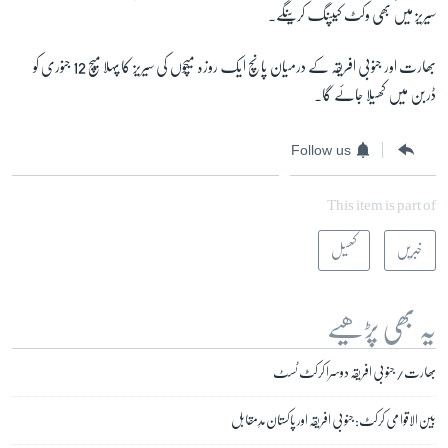
سیریز میں بھی وکٹ کیپنگ کرینگے۔
بھارت اور جنوبی افریقہ کے درمیان پانچ ایک روزہ میچوں کی سیریز کا پہلا میچ 12 جنوری کو
ڈربن میں کھیلا جائے گا۔
Follow us
This item is part of
خبریں
کھیل
یہ بھی پڑھیے
بھارت/ جنوبی افریقہ دوسرا کرکٹ ٹسٹ
بین الاقوامی کرکٹ: جنوبی افریقہ اور پاکستان مدِمقابل