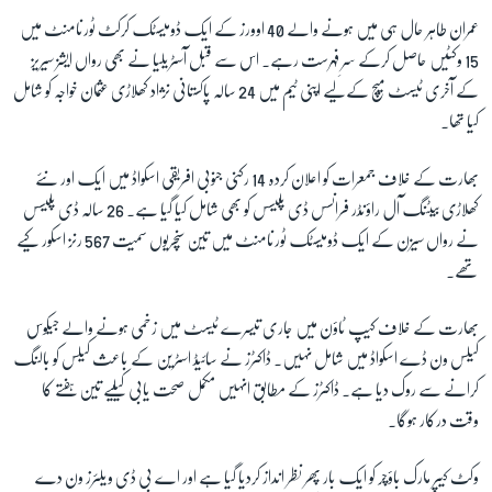
عمران طاہر حال ہی میں ہونے والے 40 اوورز کے ایک ڈومیسٹک کرکٹ ٹورنامنٹ میں
15 وکٹیں حاصل کرکے سرِ فہرست رہے۔ اس سے قبل آسٹریلیا نے بھی رواں ایشز سیریز
زبان
کے آخری ٹیسٹ میچ کےلیے اپنی ٹیم میں 24 سالہ پاکستانی نژاد کھلاڑی عثمان خواجہ کو شامل
کیا تھا۔
بھارت کے خلاف جمعرات کو اعلان کردہ 14 رکنی جنوبی افریقی اسکواڈ میں ایک اور نئے
کھلاڑی بیٹنگ آل راؤنڈر فرانسس ڈی پلیسس کو بھی شامل کیا گیا ہے۔ 26 سالہ ڈی پلیسس
نے رواں سیزن کے ایک ڈومیسٹک ٹورنامنٹ میں تین سنچریوں سمیت 567 رنز اسکور کیے
تھے۔
بھارت کے خلاف کیپ ٹاؤن میں جاری تیسرے ٹیسٹ میں زخمی ہونے والے جیکوس
کیلس ون ڈے اسکواڈ میں شامل نہیں۔ ڈاکٹرز نے سائیڈ اسٹرین کے باعث کیلس کو بالنگ
کرانے سے روک دیا ہے۔ ڈاکٹرز کے مطابق انہیں مکمل صحت یابی کیلیے تین ہفتے کا
وقت درکار ہوگا۔
وکٹ کیپر مارک باؤچر کو ایک بار پھر نظر انداز کردیا گیا ہے اور اے بی ڈی ویلئرز ون دے