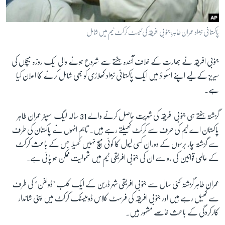
آرٹ
آزادیٔ صحافت
پاکستانی نژاد عمران طاہر، جنوبی افریقہ کی ٹیسٹ کرکٹ ٹیم میں شامل
سائنس و ٹیکنالوجی
جنوبی افریقہ نے بھارت کے خلاف آئندہ ہفتے سے شروع ہونے والی ایک روزہ میچوں کی
صحت
سیریز کےلیے اپنے اسکواڈ میں ایک پاکستانی نژاد کھلاڑی کو بھی شامل کرنے کا اعلان کیا
دلچسپ و عجیب
ہے۔
ویڈیوز
گزشتہ ہفتے ہی جنوبی افریقہ کی شہریت حاصل کرنے والے 31 سالہ لیگ اسپنر عمران طاہر
آڈیو
پاکستان اے ٹیم کی طرف سے کرکٹ کھیلتے رہے ہیں۔ تاہم انہوں نے پاکستان کی طرف
اسپیشل کوریج
سے گزشتہ چار برسوں کے دوران کسی لیول کا کوئی میچ نہیں کھیلا جس کے باعث کرکٹ
اداریہ
کے عالمی قوانین کی رو سے ان کی جنوبی افریقی ٹیم میں شمولیت ممکن ہو پائی ہے۔
Learning English
عمران طاہر گزشتہ کئی سال سے جنوبی افریقی شہر ڈربن کے ایک کلب ’ڈولفن‘ کی طرف
سے کھیل رہے ہیں اور جنوبی افریقہ کی فرسٹ کلاس ڈومیسٹک کرکٹ میں اپنی شاندار
FOLLOW US
کارکردگی کے باعث خاصے مشہور ہیں۔