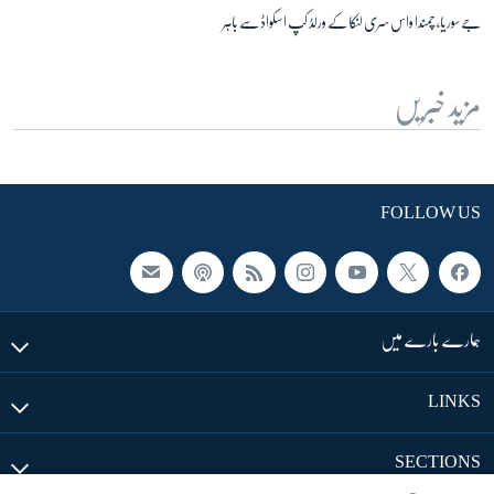
جے سوریا، چمندا واس سری لنکا کے ورلڈ کپ اسکواڈ سے باہر
مزید خبریں
FOLLOW US
ہمارے بارے میں
LINKS
SECTIONS