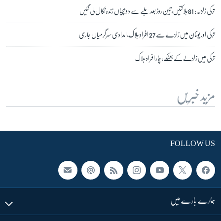
ترکی زلزلہ: 81 ہلاکتیں، تین روز بعد ملبے سے دو بچیاں زندہ نکال لی گئیں
ترکی اور یونان میں زلزلے سے 27 افراد ہلاک، امدادی سرگرمیاں جاری
ترکی میں زلزلے کے جھٹکے، چار افراد ہلاک
مزید خبریں
FOLLOW US
ہمارے بارے میں