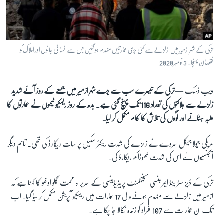
آرٹ
آزادیٔ صحافت
سائنس و ٹیکنالوجی
ترکی کے شہر ازمیر میں ازلزلے سے کئی بڑی عمارتیں منہدم ہو گئیں جس سے انسانی جانوں اور املاک کو
صحت
نقصان پہنچا۔ 3 نومبر 2020
دلچسپ و عجیب
ویب ڈسک —
ترکی کے تیسرے سب سے بڑے شہر ازمیر میں جمعے کے روز آئے شدید
ویڈیوز
زلزلے سے ہلاکتوں کی تعداد 116 تک پہنچ گئی ہے۔ بدھ کے روز ریسکیو ٹیموں نے عمارتوں کا
آڈیو
ملبہ ہٹانے اور لوگوں کی تلاش کا کام مکمل کر لیا۔
اسپیشل کوریج
مریکی جیولاجیکل سروے نے زلزلے کی شدت ریکٹر سکیل پر سات ریکارڈ کی تھی۔ تاہم دیگر
اداریہ
ایجنسیوں نے اس کی شدت تھوڑا کم ریکارڈ کی۔
Learning English
ترکی کے ڈیزاسٹر اینڈ ایمرجنسی مینیجمنٹ پریذیڈینسی کے سربراہ محمت گلو اوغلو کا کہنا ہے کہ
ازمیر میں زلزلے سے منہدم ہونے والی 17 عمارات میں ریسکیو آپریشن مکمل کر لیا گیا۔ اب
FOLLOW US
تک ان عمارات سے 107 افراد کو زندہ نکالا جا چکا ہے۔