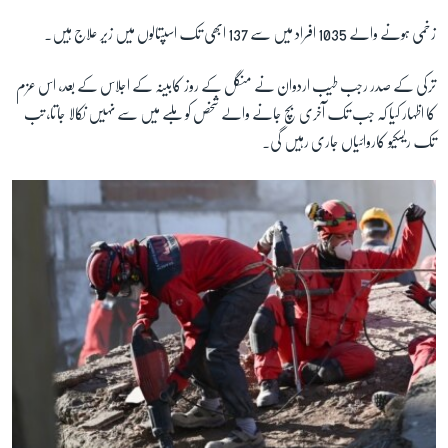
زخمی ہونے والے 1035 افراد میں سے 137 ابھی تک اسپتالوں میں زیر علاج ہیں۔
زبان
ترکی کے صدر رجب طیب اردوان نے منگل کے روز کابینہ کے اجلاس کے بعد، اس عزم
کا اظہار کیا کہ جب تک آخری بچ جانے والے شخص کو ملبے میں سے نہیں نکالا جاتا، تب
تک ریسکیو کاروائیاں جاری رہیں گی۔