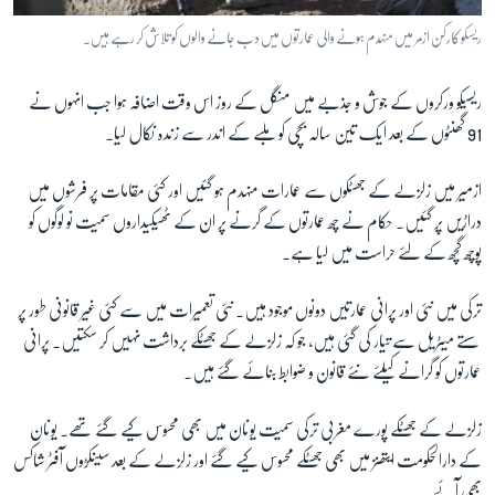
ریسکو کارکن ازمر میں منہدم ہونے والی عمارتوں میں دب جانے والوں کو تلاش کر رہے ہیں۔
ریسیکو ورکروں کے جوش و جذبے میں منگل کے روز اس وقت اضافہ ہوا جب انہوں نے
91 گھنٹوں کے بعد ایک تین سالہ بچی کو ملبے کے اندر سے زندہ نکال لیا۔
ازمیر میں زلزلے کے جھٹکوں سے عمارات منہدم ہو گئیں اور کئی مقامات پر فرشوں میں
دراڑیں پر گئیں۔ حکام نے چھ عمارتوں کے گرنے پر ان کے ٹھیکیداروں سمیت نو لوگوں کو
پوچھ گچھ کے لئے حراست میں لیا ہے۔
ترکی میں نئی اور پرانی عمارتیں دونوں موجود ہیں۔ نئی تعمیرات میں سے کئی غیر قانونی طور پر
سستے میٹریل سے تیار کی گئی ہیں، جو کہ زلزلے کے جھٹکے برداشت نہیں کر سکتیں۔ پرانی
عمارتوں کو گرانے کیلئے نئے قانون و ضوابط بنائے گئے ہیں۔
زلزلے کے جھٹکے پورے مغربی ترکی سمیت یونان میں بھی محسوس کیے گئے تھے۔ یونان
کے دارالحکومت ایتھنز میں بھی جھٹکے محسوس کیے گئے اور زلزلے کے بعد سینکڑوں آفٹر شاکس
بھی آئے۔