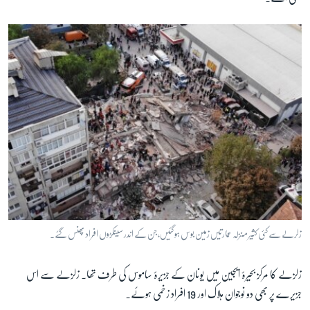
زلرلے سے کئی کثیر منزلہ عمارتیں زمین بوس ہو گئیں، جن کے اندر سینکڑوں افراد پھنس گئے۔
زلزلے کا مرکز بحیرۂ ایجین میں یونان کے جزیرۂ ساموس کی طرف تھا۔ زلزلے سے اس
جزیرے پر بھی دو نوجوان ہلاک اور 19 افراد زخمی ہوئے۔