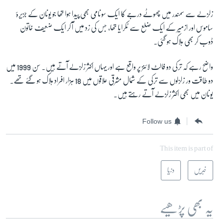
زلزلے سے سمندر میں چھوٹے درجے کا ایک سونامی بھی پیدا ہوا تھا جو یونان کے جزیرۂ
ساموس اور ازمیر کے ایک ضلع سے ٹکرایا تھا، جس کی زد میں آ کر ایک ضعیف خاتون
ڈوب کر بھی ہلاک ہو گئی۔
واضح رہے کہ ترکی دو فالٹ لائنز پر واقع ہے اور یہاں اکثر زلزلے آتے ہیں۔ سن 1999 میں
دو طاقت ور زلزلوں سے ترکی کے شمال مشرقی علاقوں میں 18 ہزار افراد ہلاک ہو گئے تھے۔
یونان میں بھی اکثر زلزلے آتے رہتے ہیں۔
Follow us
This item is part of
خبریں
دنیا
یہ بھی پڑھیے