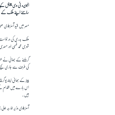
الجزیرہ ٹی وی چینل کے ا
سامنے اپنے ملک کے تشخ
مصر میں قید آسٹریلوی 
ملک بدری کی درخواست مص
شہری محمد فہمی اور مصری
گریسٹے کے بھائی نے جمعہ
کی طرف سے جاری کیے گئ
پیٹر کے بھائی اینڈریو گ
اس بارے میں اقدام کیے
ہیں۔
آسٹریلوی وزیر خارجہ جو