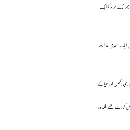
پھر ایک ملزم کو ایک
 جولائی میں ایک مصری عدالت
جاری رکھیں اور دنیا کے
یں کر رہے تھے بلکہ وہ