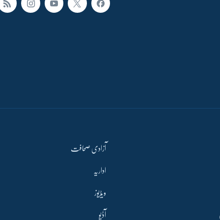
آزادی صحافت
اداریہ
ویڈیوز
آڈیو