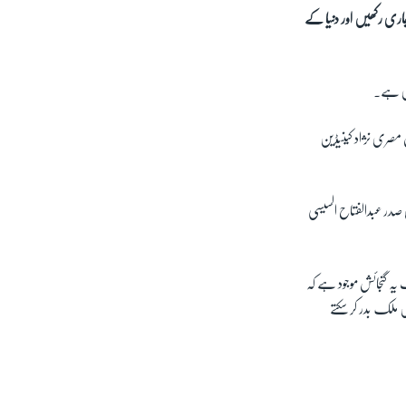
جاری رکھیں اور دنیا کے
دی ہے۔
 مصری نژاد کینیڈین
 صدر عبدالفتاح السیسی
یہ گنجائش موجود ہے کہ
ملک بدر کر سکتے