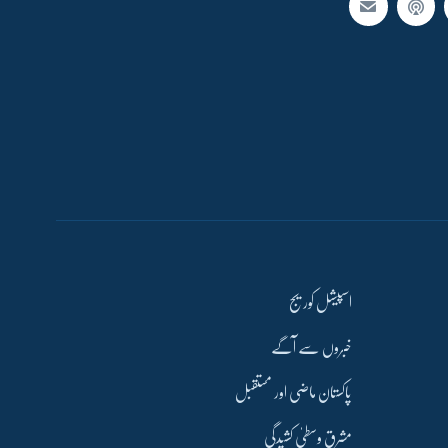
اسپیشل کوریج
خبروں سے آگے
پاکستان ماضی اور مستقبل
مشرق وسطیٰ کشیدگی