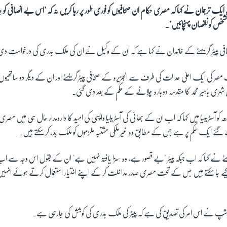
یک ترجمان نے کہا کہ مصری حکام ان صحافیوں کو فوری طور پر رہا کریں نہ کہ "اس بے انصافی کو 
ص کو نقصان پہنچائیں"۔
صحافی پیٹر گریسٹے کے خاندان نے کہا ہے کہ ان کے وکیل نے ان کی ملک بدری کی درخواست 
ر کی ایک اعلیٰ عدالت کی طرف سے الجزیرہ کے صحافی پیٹر گریسٹے اور ان کے دیگر دو ساتھیوں
 شہری باہیر محمد کا مقدمہ دوبارہ چلانے کے حکم کے بعد دی گئی۔
 کو آسٹریلیا میں کہا کہ اب ان کے بھائی کی آسٹریلیا واپسی کی امید کا دارومدار حال ہی میں مصری
ے ایک حکم پر ہے جس کے مطابق وہ غیر ملکی مشتبہ ملزموں کو ملک بدر کر سکتے ہیں۔
ریسٹے نے کہا کہ اب جبکہ پیٹر "بے قصور ہے، وہ سزا یافتہ نہیں ہے" ان کے بقول اس وجہ سے اب 
 جا سکتے ہیں جس کے تحت مصری صدر مداخلت کر کے اپنے اختیار استعمال کرتے ہوئے انہیں 
لی بشپ نے اس امر کی تصدیق کی ہے کہ پیٹر کی ملک بدری کی کوشش کی جارہی ہے۔