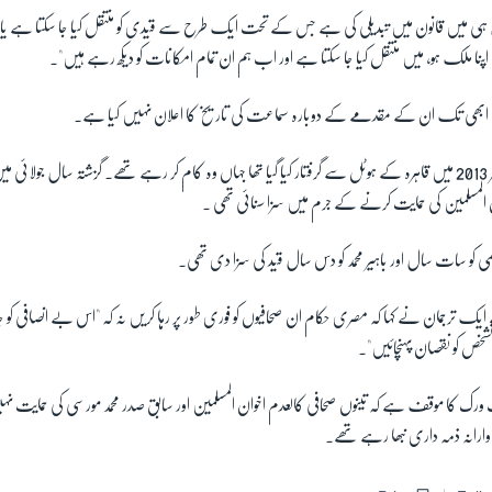
ی میں قانون میں تبدیلی کی ہے جس کے تحت ایک طرح سے قیدی کو منتقل کیا جا سکتا ہے یا 
ا ملک ہو، میں منتقل کیا جا سکتا ہے اور اب ہم ان تمام امکانات کو دیکھ رہے ہیں"۔
 ابھی تک ان کے مقدمے کے دوبارہ سماعت کی تاریخ کا اعلان نہیں کیا ہے۔
ان تینوں صحافیوں کو دسمبر 2013 میں قاہرہ کے ہوٹل سے گرفتار کیا گیا تھا جہاں وہ کام کر رہے تھے۔ گزشتہ سال
المسلمین کی حمایت کرنے کے جرم میں سزا سنائی تھی ۔
ی کو سات سال اور باہیر محمد کو دس سال قید کی سزا دی تھی۔
یک ترجمان نے کہا کہ مصری حکام ان صحافیوں کو فوری طور پر رہا کریں نہ کہ "اس بے انصافی کو 
ص کو نقصان پہنچائیں"۔
ٹ ورک کا موقف ہے کہ تینوں صحافی کالعدم اخوان المسلمین اور سابق صدر محمد مورسی کی حمایت نہ
 وارانہ ذمہ داری نبھا رہے تھے۔