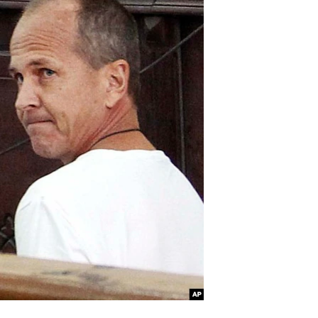
آرٹ
آزادیٔ صحافت
سائنس و ٹیکنالوجی
صحت
دلچسپ و عجیب
ویڈیوز
آڈیو
اسپیشل کوریج
اداریہ