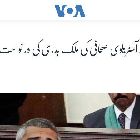
د آسٹریلوی صحافی کی ملک بدری کی درخواست