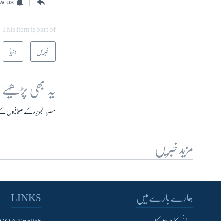
ow us
This item is part of
خبریں
دنیا
یہ بھی پڑھیے
مصر: الجزیرہ کے صحافیوں کے
مزید خبریں
ہمارے بارے میں
LINKS