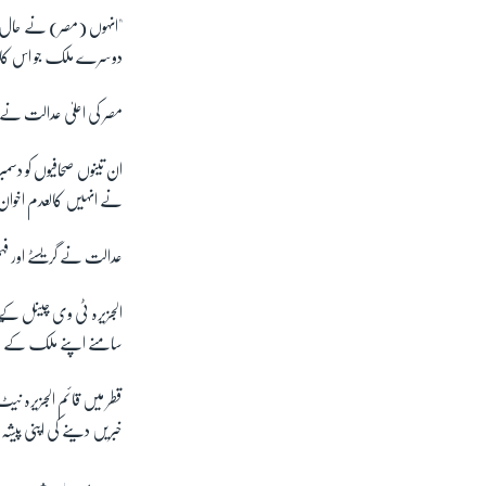
"انہوں (مصر) نے حال ہ
دوسرے ملک جو اس کا اپن
مصر کی اعلیٰ عدالت نے
نے انہیں کالعدم اخوان 
عدالت نے گریسٹے اور فہم
الجزیرہ ٹی وی چینل کے ا
سامنے اپنے ملک کے تشخ
قطر میں قائم الجزیرہ نی
خبریں دینے کی اپنی پیشہ