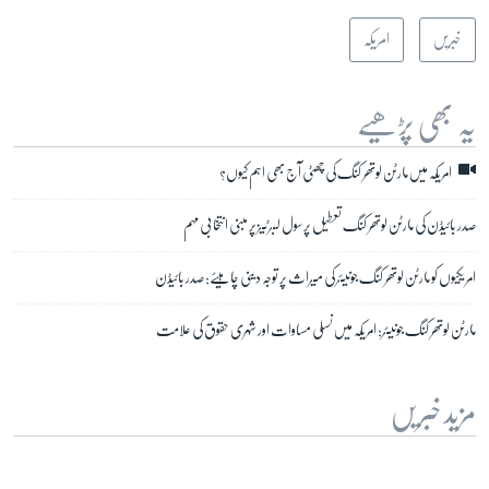
خبریں
امریکہ
یہ بھی پڑھیے
امریکہ میں مارٹن لوتھر کنگ کی چھٹی آج بھی اہم کیوں؟
صدر بائیڈن کی مارٹن لوتھر کنگ تعطیل پر سول لبرٹیز پر مبنی انتخابی مہم
امریکیوں کو مارٹن لوتھر کنگ جونیئر کی میراث پر توجہ دینی چاہیئے: صدر بائیڈن
مارٹن لوتھر کنگ جونیئر: امریکہ میں نسلی مساوات اور شہری حقوق کی علامت
مزید خبریں