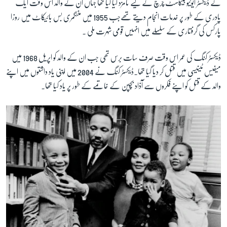
کے ڈیکسٹر ایونیو بیپٹسٹ چرچ کے لیے نامزد کیا گیا تھا جہاں ان کے والد اس وقت ایک
پادری کے طور پر خدمات انجام دیتے تھےجب 1955 میں منٹگمری بس بائیکاٹ میں روزا
پارکس کی گرفتاری کے سلسلے میں انہیں قومی شہرت ملی ۔
زبان
ڈیکسٹر کنگ کی عمر اس وقت صرف سات برس تھی جب ان کے والد کو اپریل 1968 میں
میفیس ٹینیسی میں قتل کر دیا گیا تھا۔ڈیکسٹر کنگ نے 2004 میں اپنی یاد داشتوں میں اپنے
والد کے قتل کو اپنے فکروں سے آذاد بچپن کے خاتمے کے طور پر یاد کیا تھا۔