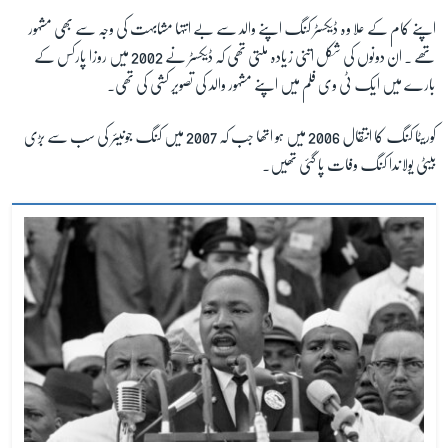
اپنے کام کے علا وہ ڈیکسٹر کنگ اپنے والد سے بے انتہا مشابہت کی وجہ سے بھی مشہور
تھے ۔ ان دونوں کی شکل اتنی زیادہ ملتی تھی کہ ڈیکسٹر نے 2002 میں روزا پارکس کے
بارے میں ایک ٹی وی فلم میں اپنے مشہور والد کی تصویر کشی کی تھی۔
کوریٹا کنگ کا انتقال 2006 میں ہو اتھا جب کہ 2007 میں کنگ جونیئر کی سب سے بڑی
بیٹی یولاندا کنگ وفات پا گئی تھیں۔