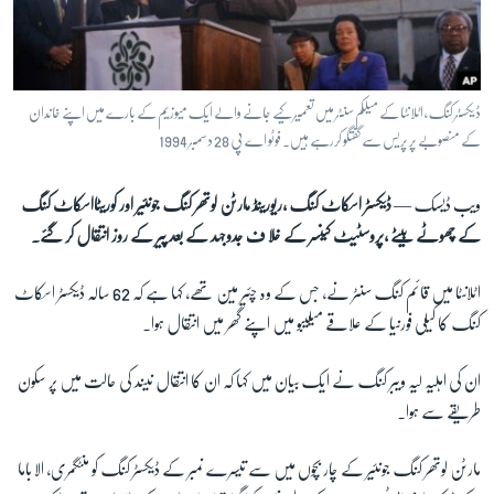
آرٹ
آزادیٔ صحافت
سائنس و ٹیکنالوجی
ڈیکسٹر کنگ ، اٹلانٹا کے میلکم سنٹر میں تعمیر کیے جانے والے ایک میوزیم کے بارے میں اپنے خاندان
صحت
کے منصوبے پر پریس سے گفتگو کررہے ہیں۔ فوٹو اے پی 28 دسمبر 1994
دلچسپ و عجیب
ویب ڈیسک —
ڈیکسٹر اسکاٹ کنگ ،ریورینڈ مارٹن لوتھر کنگ جونئیر اور کوریٹااسکاٹ کنگ
ویڈیوز
کے چھوٹے بیٹے ،پروسٹیٹ کینسر کے خلا ف جدوجہد کے بعد پیر کے روز انتقال کر گئے۔
آڈیو
اٹلانٹا میں قائم کنگ سنٹر نے، جس کے وہ چئیر مین تھے، کہا ہے کہ 62 سالہ ڈیکسٹر اسکاٹ
اسپیشل کوریج
کنگ کا کیلی فورنیا کے علاقے میلیبو میں اپنے گھر میں انتقال ہوا۔
اداریہ
ان کی اہلیہ لیہ ویبر کنگ نے ایک بیان میں کہا کہ ان کا انتقال نیند کی حالت میں پر سکون
Learning English
طریقے سے ہوا۔
FOLLOW US
مارٹن لوتھر کنگ جونئیر کے چار بچوں میں سے تیسرے نمبر کے ڈیکسٹر کنگ کو منٹگمری، الاباما