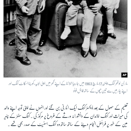
مارٹن لوتھر کنگ جونئیر 17 مارچ 1963 میں جارجیا اٹلانٹا کےاپنے گھر میں اپنی اہلیہ، کوریٹا اسکاٹ کنگ اور
اپنے چار میں سے تین بچوں کے ساتھ فائل فوٹو
تعلیم کے حصول کے بعد ڈیکسٹر کنگ ایک اٹارنی بن گئے اور انہوں نے اپنی توجہ اپنے والد
کی میراث اور کنگ خاندان کے دانشورانہ ورثے کے فروغ پر مرکوز کی ۔ کنگ سنٹر کے چئیر
مین کے طور پر فرائض انجام دینے کے ساتھ ساتھ وہ کنگ اسٹیٹ کے صدر بھی تھے ۔