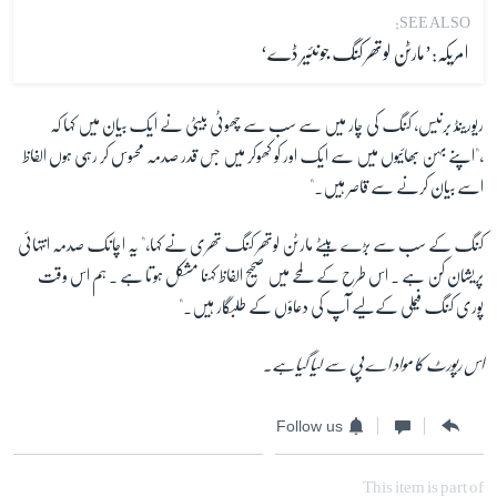
SEE ALSO:
امریکہ:’مارٹن لوتھر کنگ جونئیر ڈے‘
ریورینڈ برنیس، کنگ کی چار میں سے سب سے چھوٹی بیٹی نے ایک بیان میں کہا کہ
،"اپنے بہن بھائیوں میں سے ایک اور کو کھوکر میں جس قدر صدمہ محسوس کر رہی ہوں الفاظ
اسے بیان کرنے سے قاصر ہیں۔"
کنگ کے سب سے بڑے بیٹے مارٹن لوتھر کنگ تھری نے کہا،" یہ اچانک صدمہ انتہائی
پریشان کن ہے ۔ اس طرح کے لمحے میں صحیح الفاظ کہنا مشکل ہوتا ہے ۔ ہم اس وقت
پوری کنگ فیملی کےلیے آپ کی دعاؤں کے طلبگار ہیں۔"
اس رپورٹ کا مواد اے پی سے لیا گیاہے۔
Follow us
This item is part of