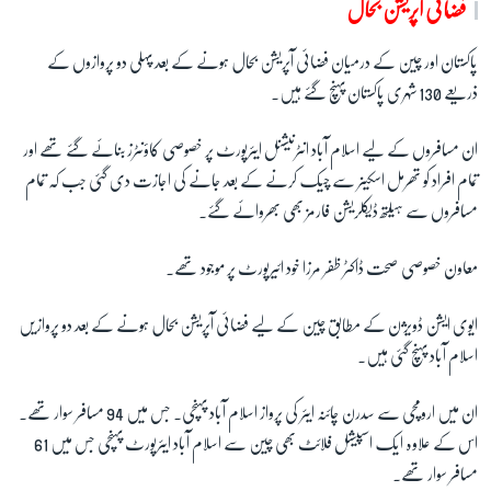
فضائی آپریشن بحال
پاکستان اور چین کے درمیان فضائی آپریشن بحال ہونے کے بعد پہلی دو پروازوں کے
ذریعے 130 شہری پاکستان پہنچ گئے ہیں۔
ان مسافروں کے لیے اسلام آباد انٹرنیشنل ایئرپورٹ پر خصوصی کاؤنٹرز بنائے گئے تھے اور
تمام افراد کو تھرمل اسکینر سے چیک کرنے کے بعد جانے کی اجازت دی گئی جب کہ تمام
مسافروں سے ہیلتھ ڈیکلریشن فارمز بھی بھروائے گئے۔
معاون خصوصی صحت ڈاکٹر ظفر مرزا خود ائیرپورٹ پر موجود تھے۔
ایوی ایشن ڈویژن کے مطابق چین کے لیے فضائی آپریشن بحال ہونے کے بعد دو پروازیں
اسلام آباد پہنچ گئی ہیں۔
ان میں ارومچی سے سدرن چائنہ ایئر کی پرواز اسلام آباد پہنچی۔ جس میں 94 مسافر سوار تھے۔
اس کے علاوہ ایک اسپیشل فلائٹ بھی چین سے اسلام آباد ایئرپورٹ پہنچی جس میں 61
مسافر سوار تھے۔