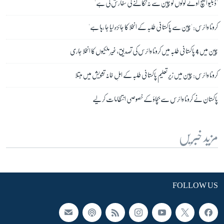
'ڈبلیو ایچ او نے لوگوں کو چین سے نہ نکالنے کی سفارش کی ہے'
کرونا وائرس: 'چین سے پاکستانی طلبہ کے انخلا کا جائزہ لیا جا رہا ہے'
چین میں 4 پاکستانی طلبہ میں کرونا وائرس کی تصدیق، غیر ملکیوں کا انخلا جاری
کرونا وائرس: چین میں زیرِ تعلیم پاکستانی طلبہ کے اہلِ خانہ تشویش میں مبتلا
پاکستان نے کرونا وائرس سے بچاؤ کے خصوصی انتظامات کر لیے
مزید خبریں
FOLLOW US