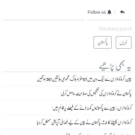
Follow us
This item is part of
خبریں
پاکستان
یہ بھی پڑھیے
چین: کرونا وائرس سے ایک دن میں 57 افراد ہلاک، مجموعی ہلاکتیں 361 ہو گئیں
پاکستان نے کرونا وائرس کی تشخیص کی صلاحیت حاصل کر لی
کرونا وائرس: 'چین سے پاکستانیوں کو نہ لانے کے فیصلے پر قائم ہیں'
کرونا وائرس پھیلنے کا خدشہ، پاکستان نے چین کے لیے فضائی آپریشن معطل کر دیا