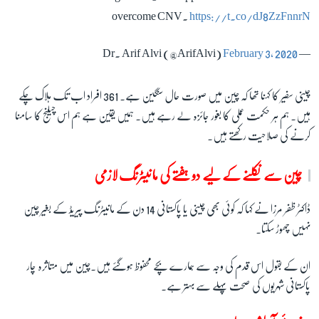
overcome CNV.
https://t.co/dJ8ZzFnnrN
February 3, 2020
— Dr. Arif Alvi (@ArifAlvi)
چینی سفیر کا کہنا تھا کہ چین میں صورت حال سنگین ہے۔ 361 افراد اب تک ہلاک چکے
ہیں۔ ہم ہر حکمت عملی کا بغور جائزہ لے رہے ہیں۔ ہمیں یقین ہے ہم اس چیلنج کا سامنا
کرنے کی صلاحیت رکھتے ہیں۔
چین سے نکلنے کے لیے دو ہفتے کی مانیٹرنگ لازمی
ڈاکٹر ظفر مرزا نے کہا کہ کوئی بھی چینی یا پاکستانی 14 دن کے مانیٹرنگ پیریڈ کے بغیر چین
نہیں چھوڑ سکتا۔
ان کے بقول اس قدم کی وجہ سے ہمارے بچے محفوظ ہوگئے ہیں۔چین میں متاثرہ چار
پاکستانی شہریوں کی صحت پہلے سے بہتر ہے۔