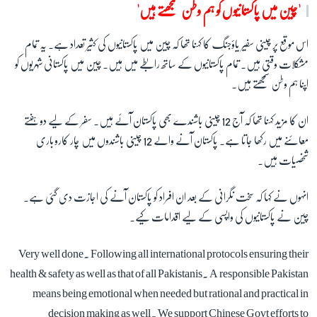
'چین میں پاکستانیوں کو ہم وطن سمجھتے ہیں'
زبان
اس موقع پر چینی سفیر یاؤجنگ کا کہنا تھا کہ چین میں پاکستانیوں کی کثیر تعداد ہے۔ یہ تمام
مشکلات وقتی ہیں۔ تمام پاکستانیوں کے ساتھ رابطے میں ہیں۔ چین میں پاکستانی شہریوں کو
اپنا ہم وطن سمجھتے ہیں۔
ان کا مزید کہنا تھا کہ آج 12 چینی باشندے بھی پاکستان آئے ہیں۔ سفر کے لیے دو ہفتے
معائنے میں رکھا جاتا ہے۔ پاکستان آنے والے 12 چینی باشندوں میں چار کاروباری
شخصیات ہیں۔
انہوں نے کہا کہ سخت نگرانی کے بعد ان افراد کو پاکستان آنے کی اجازت دی گئی ہے۔
چین نے پاکستانیوں کی واپسی کے لیے اقدامات کیے۔
Very well done. Following all international protocols ensuring their
health & safety as well as that of all Pakistanis. A responsible Pakistan
means being emotional when needed but rational and practical in
decision making as well. We support Chinese Govt efforts to