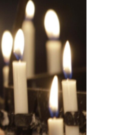
آرٹ
آزادیٔ صحافت
سائنس و ٹیکنالوجی
صحت
دلچسپ و عجیب
ویڈیوز
آڈیو
اسپیشل کوریج
اداریہ