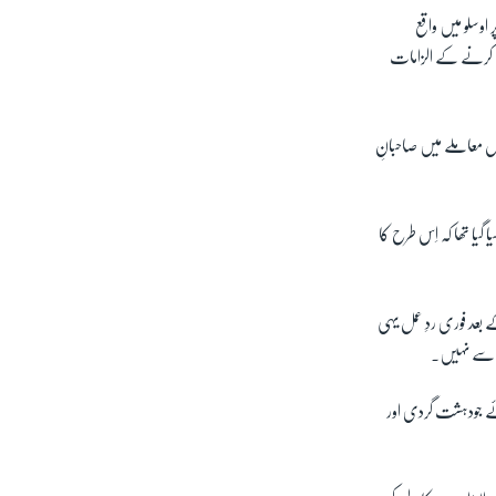
اوسلو میں واقع
نگ کرنے کے الزامات
جِس معاملے میں صاحبانِ
گیا تھا کہ اِس طرح کا
 واقعے کے بعد فوری ردِ عمل یہی
ہب سے نہیں۔
ئے جودہشت گردی اور