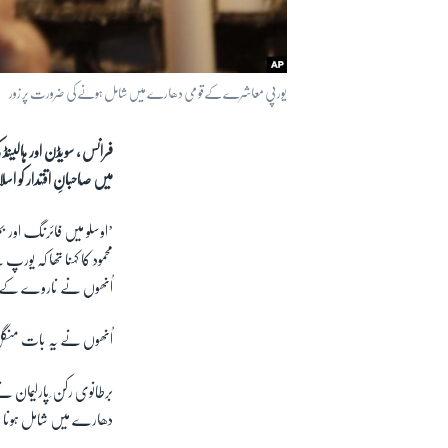
یورپی معاشرے کےقومی دھارے میں شامل ہونے کی ضرورت پر زور
فرانس ، سویڈن اور ہالینڈ
میں صاحبانِ اقتدار کو 
’اوسلو میں فائرنگ اور ب
محمود کا کہنا تھا کہ ی
اُنھوں نے ناروے کے د
اُنھوں نے یہ بات منگل
برطانوی رکن ِپارلیمان
دھارے میں شامل ہونا چ