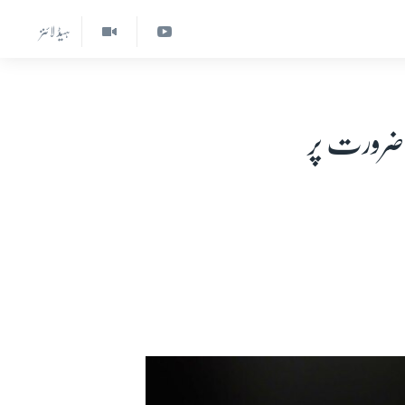
ہیڈ لائنز
ضرورت پر