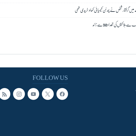
یں گرفتار شخص نے چھ ٹن کیمیائی کھاد خریدی تھی
لاکتوں کی تعداد90 سے زائد
FOLLOW US