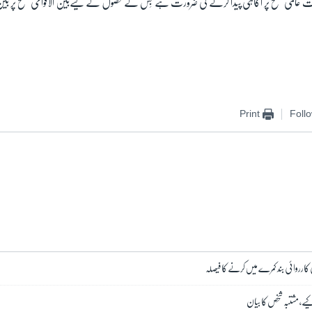
قت عالمی سطح پر آگاہی پیدا کرنے کی ضرورت ہے جِس کے حصول کے لیےبین الاقوامی سطح پر بی
Print
Foll
 کارروائی بند کمرے میں کرنے کا فیصلہ
کیے، مشتبہ شخص کا بیان