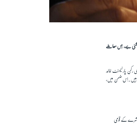
دی گئی ہے، جِس معاملے
ی رکنِ پارلیمنٹ خالد
ہے ہیں۔اِس ضمن میں،
عاشرے کے قومی