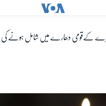
شرے کےقومی دھارے میں شامل ہونے کی 