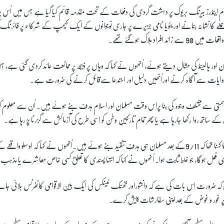
زم اینڈرز بیرنگ بریوک پر دہشت گردی کی دفعات کے تحت مقدمہ قائم کیا گیا ہے جِس میں اُس پر 
م حملے کا نشانہ بنانے اور یٹویا نامی جزیرے پر جاری نوجوانوں کے ایک کیمپ کے شرکاء پر فائر
 افراد ہلاک ہوگئے تھے۔
ن اور ہالینڈ کی مثال دیتے ہوئے، اُنھوں نے کہا کہ وہاں پر ذبیحہ پر ممانعت عائد کردی گئی ہے، 
بی روایات سے آگاہ کرنے اوراُنھیں دلیل اور استدعا سےقائل کرنے کی ضرورت ہے۔
ہ بدقسمتی سےمختلف وجوہ کی بنا پراِس وقت مسلمان اور اسلام ہدف بنے ہوئے ہیں۔ اُن سے معلوم کیا 
ے ساتھ روا رکھا جارہا ہے یا پھر تمام تارکینِ وطن کو اِسی طرح کی آزمائش سے گزرنا پڑ رہا ہے۔
نامور صحافی پی جے میر کا کہنا تھا کہ 9/11کے بعد مسلمان ہی ہدفِ تنقید بنے ہوئے ہیں۔اُنھوں نے کہا کہ اوسلو
 ہی فعل ہوگا، جو غلط ثابت ہوا۔ اُنھوں نے کہا کہ انتہا پسندی کا تعلق کسی خاص معاشرے یا مذ
کہ ضرورت اِس بات کی ہے کہ دانشوراور تھنک ٹینکس کی ایک بین الاقوامی کانفرنس بلائی جا
 پر غور و غوض کے بعد اپنی سفارشات پیش کرے۔