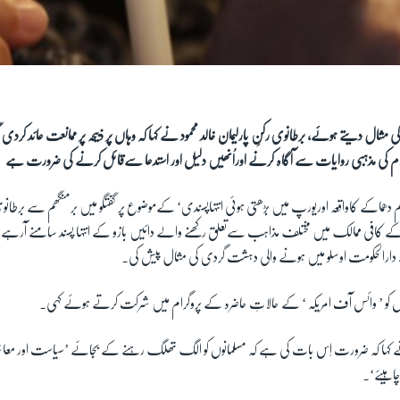
 کی مثال دیتے ہوئے، برطانوی رکنِ پارلیمان خالد محمود نے کہا کہ وہاں پر ذبیحہ پر ممانعت عائد کر
اسلام کی مذہبی روایات سے آگاہ کرنے اوراُنھیں دلیل اور استدعا سےقائل کرنے کی ضرورت ہے
م دھماکے کاواقعہ اوریورپ میں بڑھتی ہوئی انتہاپسندی‘ کےموضوع پر گفتگو میں برمنگھم سے برطانو
ورپ کے کافی ممالک میں مختلف مذاہب سےتعلق رکھنے والے دائیں بازو کے انتہا پسند سامنے آر
ارالحکومت اوسلو میں ہونے والی دہشت گردی کی مثال پیش کی۔
 کو ’ وائس آف امریکہ ‘ کے حالاتِ حاضرہ کے پروگرام میں شرکت کرتے ہوئے کہی۔
 نے کہا کہ ضرورت اِس بات کی ہے کہ مسلمانوں کو الگ تھلگ رہنے کے بجائے ’سیاست اور م
اہیئے‘۔