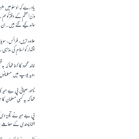
یاد رہے کہ اوسلو میں مل
وزیرِاعظم کے دفتر کو ب
عائد کیے گئے ہیں۔ اِن واقعات میں 90 سے زائد
علاوہ ازیں، فرانس ، سویڈ
اقتدار کو اسلام کی مذہ
خالد محمود کا کہنا تھا ک
رویہ یورپ میں مسلمانوں ک
تھا کہ یہ کسی مسلمان کا
پی جے میر نے تجویز دی 
انتہا پسندی کے معاملے