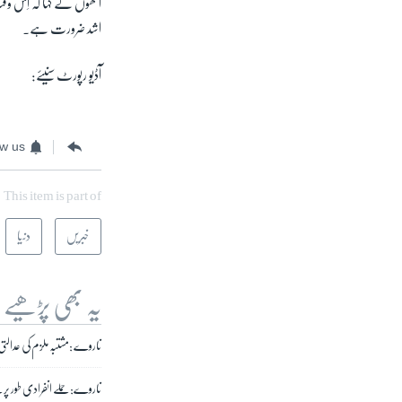
اُنھوں نے کہا کہ اِس و
اشد ضرورت ہے۔
آڈیو رپورٹ سنیئے:
ow us
This item is part of
خبریں
دنیا
یہ بھی پڑھیے
ناروے :مشتبہ ملزم کی عدالتی
ناروے: حملے انفرادی طور پر 