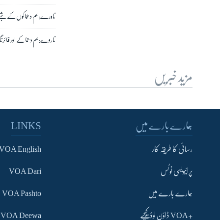
ناورے: بم دھماکوں کے شبے م
ناروے:بم دھماکے اور فائرنگ سے ہ
مزید خبریں
ہمارے بارے میں
LINKS
رسائی کا طریقہ کار
VOA English
پرائیویسی نوٹس
VOA Dari
ہمارے بارے میں
VOA Pashto
+VOA ڈاؤن لوڈ کیجیے
VOA Deewa