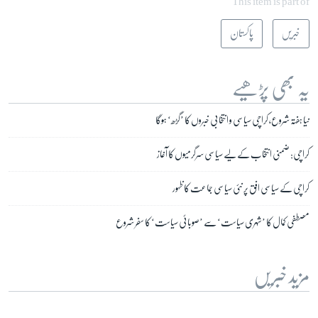
This item is part of
خبریں
پاکستان
یہ بھی پڑھیے
نیا ہفتہ شروع، کراچی سیاسی و انتخابی خبروں کا ’گڑھ‘ ہوگا
کراچی: ضمنی انتخاب کے لیے سیاسی سرگرمیوں کا آغاز
کراچی کے سیاسی افق پر نئی سیاسی جماعت کا ظہور
مصطفی کمال کا ’شہری سیاست‘ سے ’صوبائی سیاست‘ کا سفر شروع
مزید خبریں