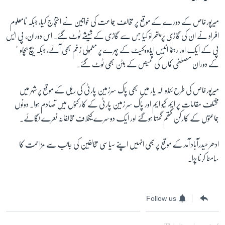
میرپورخاص کے دورے کے موقع پر مخالف جماعت کی خواتین نے احتجاج کیا، جبکہ نامعلوم
افراد نے ان کی گاڑی پر پتھراؤ کیا جس سے گاڑی کے شیشے ٹوٹ گئے۔ اس دوران، پی ایس
پی کے ایک اور رہنما انیس ایڈووکیٹ کے چہرے پر معمولی زخم بھی آئے، جبکہ بیچ بچاوٴ
کے دوران مصطفیٰ کمال کی قمیص کے بٹن بھی ٹوٹ گئے۔
میرپورخاص کی طرح ٹنڈو الہ یار میں بھی پاک سرزمین پارٹی کی ریلی کے موقع پر شہر میں
مختلف مقامات پر ایم کیو ایم اور پاک سر زمین پارٹی کے کارکنوں میں تصادم ہوا۔ دونوں
جماعتوں کے کارکن گتھم گھتا ہوگئے اور ایک دوسرے کیخلاف مخالفانہ نعرے لگائے۔
ادھر حیدرآباد آمد کے موقع پر بھی انہیں اپنے سیاسی مخالفین کی جانب سے مزاحمت کا
سامنا کرنا پڑا۔
Follow us