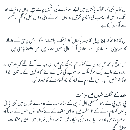
ان کا یہ بھی کہنا تھا کہ پاکستان میں ایسے معاشرے کی تشکیل چاہتے ہیں جہاں برداشت ہو،
رنگ و نسل اور مذہب کی بنیاد پر نفرتیں نہ ہوں۔ ہم نے اپنی نوجوان نسل کو قلم اور تعلیم
زبان
سے آراستہ کرنا ہے۔
ان کا کہنا تھا کہ 24 اپریل کا جلسہ پاکستان کا ’ٹرننگ پوائنٹ‘ ہوگا۔ وطن پرستی کے قافلے
کا سفر تیزی سے جاری ہے۔ ہماری آنے والی نسلیں سندھ میں امن دیکھنا چاہتی ہیں۔
اس موقع پر محمد علی بروہی نے کہا کہ ہم ایم کیو ایم میں اس وجہ سے آئے تھے کہ سندھی اور
اردو بولنے والے ایک ہو کر ملک اور صوبے کی ترقی کے لئے کام کریں گے۔ لیکن، ایسا
ہوتا نظر نہیں آ رہا۔ اس لئے ہم نے ایم کیو ایم کو چھوڑنے کا فیصلہ کیا۔
سندھ کے مختلف شہروں میں مزاحمت
پی ایس پی کے رہنما مصطفیٰ کمال کراچی کے ساتھ سندھ کے دوسرے شہروں میں بھی پارٹی
پالیسی کو عام کرنے کے خواہشمند ہیں اور اس مقصد کے لئے گزشتہ دنوں انہوں نے حیدرآباد
اور میرپورخاص کا دورہ کیا اور دفاتر کی بنیاد رکھی۔ تاہم، دونوں شہروں میں انہیں مشکلات
درپیش آئیں۔