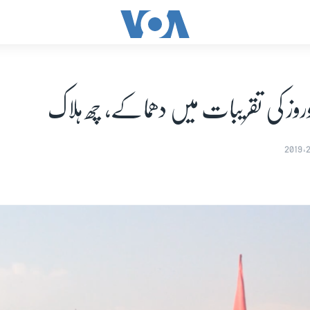
روز کی تقریبات میں دھماکے، چھ ہلاک