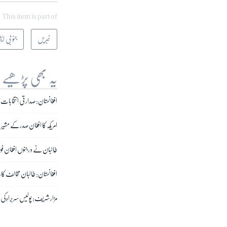
This item is part of
خبریں
جنوبی ایش
یہ بھی پڑھیے
افغانستان: صدارتی انتخابات 
امریکہ کا افغان صدر کے مشی
طالبان نے درجنوں افغان فوجی
افغانستان: طالبان مخالف کارروائیوں میں
مزار شریف: پولیس سربراہ کی 