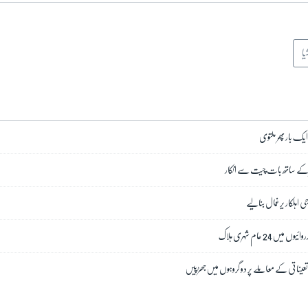
یا
ایک بار پھر ملتوی
ر کے ساتھ بات چیت سے انکار
 اہلکار یرغمال بنالیے
 24 عام شہری ہلاک
تعیناتی کے معاملے پر دو گروہوں میں جھڑپیں