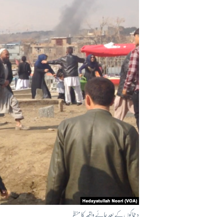
آرٹ
آزادیٔ صحافت
سائنس و ٹیکنالوجی
صحت
دلچسپ و عجیب
ویڈیوز
آڈیو
اسپیشل کوریج
اداریہ
دھماکوں کے بعد جائے واقعہ کا منظر