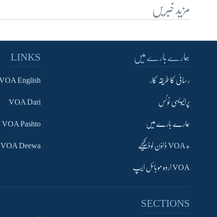
مزید خبریں
ہمارے بارے میں
LINKS
رسائی کا طریقہ کار
VOA English
پرائیویسی نوٹس
VOA Dari
ہمارے بارے میں
VOA Pashto
+VOA ڈاؤن لوڈ کیجیے
VOA Deewa
VOA اردو موبائل ایپ
SECTIONS