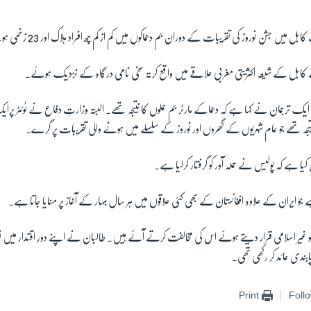
میں جشنِ نوروز کی تقریبات کے دوران بم دھماکوں میں کم از کم چھ افراد ہلاک اور 23 زخمی ہوگئے ہیں۔
کابل کے شیعہ اکثریتی مغربی علاقے میں واقع کرتہ سخی نامی درگاہ کے نزدیک ہوئے۔
یک ترجمان نے کہا ہے کہ دھماکے مارٹر بم حملوں کا نتیجہ تھے۔ البتہ وزارتِ دفاع نے ٹوئٹر پرا
تیجہ تھے جو عام شہریوں کے گھروں اور نوروز کے سلسلے میں ہونے والی تقریبات پر گرے۔
ا ہے کہ پولیس نے حملہ آور کو گرفتار کرلیا ہے۔
 ہے جو ایران کے علاوہ افغانستان کے بھی کئی علاقوں میں ہر سال بہار کے آغاز پر منایا جاتا ہے۔
و غیر اسلامی قرار دیتے ہوئے اس کی مخالفت کرتے آئے ہیں۔ طالبان نے اپنے دورِ اقتدار میں نو رو
بندی عائد کر رکھی تھی۔
Print
Foll