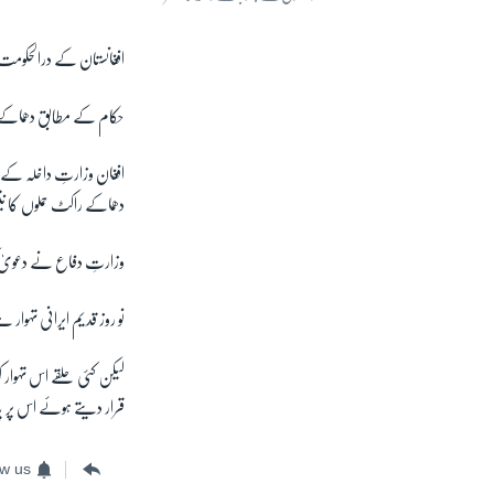
افغانستان کے درالحکومت کابل 
حکام کے مطابق دھماکے 
افغان وزارتِ داخلہ کے ا
دھماکے راکٹ حملوں کا ن
وزارتِ دفاع نے دعویٰ کی
نو روز قدیم ایرانی تہوار
لیکن کئی حلقے اس تہوار ک
قرار دیتے ہوئے اس پر پا
ow us