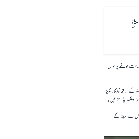
یلنج
 درست ہونے پر سوال
، کے ساتھ خودکار تجویز
وز دیکھنا چاہتے ہیں؟
شخص نے مرینہ کے