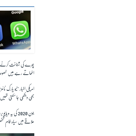
چہرے کی شناخت کرنے وا
اٹھاتے رہے ہیں خصوصاً جب
امریکی اخبار ’نیو یارک ٹا
بھی دیکھی جا سکتی تھیں 
جون
2020
کی یہ ویڈیو 
علاقے میں سیاہ فام شخ