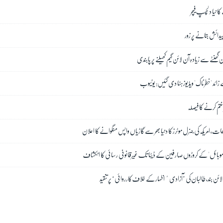
ے کا نیا دلچسپ فیچر
پیدائش بتانے پر زور
گھنٹے سے زیادہ آن لائن گیم کھیلنے پر پابندی
ختم کرنے کا فیصلہ
، امریکہ کی جنرل موٹرز کا دنیا بھر سے گاڑیاں واپس منگوانے کا اعلان
ٹی موبائل' کے کروڑوں صارفین کے ڈیٹا تک غیرقانونی رسائی کا انکشاف
ن بند، طالبان کی ’آزادیٴ اظہار کے خلاف کارروائی‘ پر تنقید