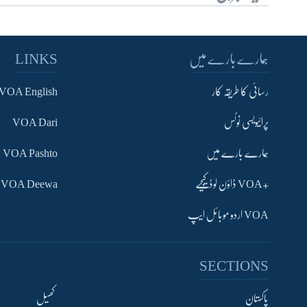
ہمارے بارے میں
LINKS
رسائی کا طریقہ کار
VOA English
پرائیویسی نوٹس
VOA Dari
ہمارے بارے میں
VOA Pashto
+VOA ڈاؤن لوڈ کیجیے
VOA Deewa
VOA اردو موبائل ایپ
Learning English
SECTIONS
FOLLOW US
پاکستان
کھیل