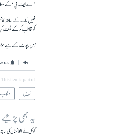
’اے ایف پی‘ کے مطابق ا
فیس بک کے سابقہ کانٹینٹ
کو مخاطب کر کے ٹوئٹ کیا 
اس رپورٹ کے لیے مواد
ow us
This item is part of
خبریں
دلچسپ 
یہ بھی پڑھیے
گوگل نے افغانستان کی سابق