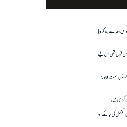
س وجہ سے بند کر دیا
لِ قبول تھی اس لیے
انسائکلوپیڈیا بریٹینیکا کے مطابق ’پرائمیٹس‘ سے مراد ممالیہ جانوروں کی ایک قسم ہے جس میں لنگور، بندر، گوریلا، چمپینزی اور انسانوں سمیت 500
ٹس گزری ہیں۔
 تفتیش کی جا سکے اور