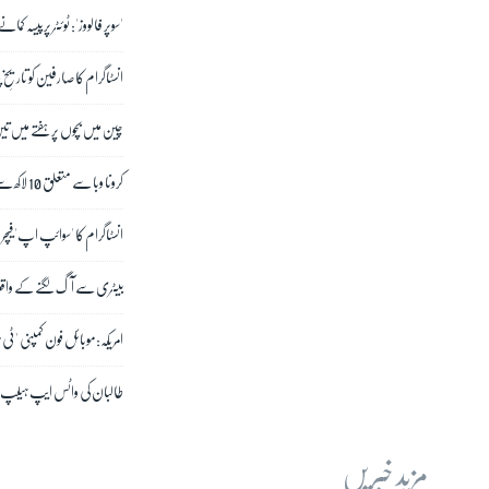
'سوپر فالووز': ٹوئٹر پر پیسہ کمان
انسٹاگرام کا صارفین کو تاریخِ 
چین میں بچوں پر ہفتے میں تین 
کرونا وبا سے متعلق 10 لاکھ سے زائد 'خطرناک' ویڈیوز ہٹا دی گئیں: یوٹیوب
انسٹاگرام کا 'سوائپ اپ' فیچر 
بیٹری سے آگ لگنے کے واقعات
امریکہ: موبائل فون کمپنی '
طالبان کی واٹس ایپ ہیلپ لائ
مزید خبریں