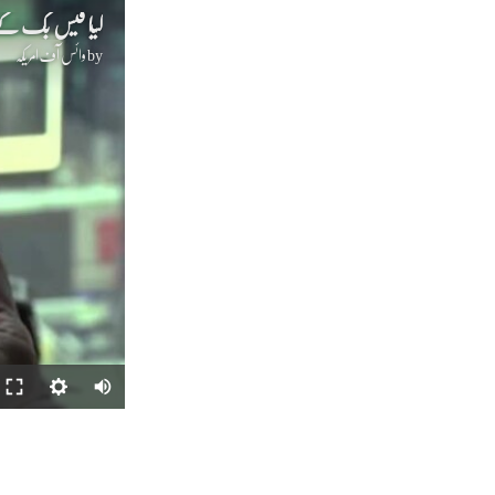
کیا فیس بک کے غ
by
وائس آف امریکہ