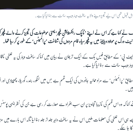
لِ قبول تھی اس لیے تجویز دینے والا یہ سافٹ ویئر ویب سائٹ سے ہٹا لیا گیا ہے۔
نے کہا ہے کہ اس نے اپنے ’ٹاپک ریکمنڈیشن فیچر‘ یعنی موضوعات کی تجویز کرنے والے فیچر کو ا
ٹ ورک پر موجود ویڈیوز میں یہ فیچر سیاہ فام مردوں کی شناخت ’پرائمیٹس‘ کے طور پر کر رہا تھا۔
ف پی‘ کے مطابق فیس بک کے ایک ترجمان نے بیان میں کہا کہ سافٹ ویئر کی یہ غلطی ناقاب
 ویئر ویب سائٹ سے ہٹا لیا گیا ہے۔
ہیں۔
کہا کہ وہ اس قسم کی نازیبا تجاویز پر ان سب افراد سے معذرت کر رہی ہے جن کی نظر ایسی پوس
 ہی اس غلطی کی معلومات ملیں اس نے یہ سافٹ وئیر جلد از جلد ہٹا لیا تاکہ اس بارے میں مزید
کا جا سکے۔