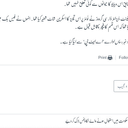
س ویڈیو کا حیوانوں سے کوئی تعلق نہیں تھا۔
 ڈیزائنر ڈارسی گرووز نے ٹوئٹر پر اس تجویز کا اسکرین شاٹ شئیر کیا تھا۔ انہوں نے فیس بک م
تھا کہ اس قسم کا فیچر ناقابل قبول ہے۔
 خبر رساں ادارے ’اے ایف پی‘ سے لیا گیا ہے۔
Print
Foll
و عجیب
ہ حکومت میں استعمال ہونے والے اکاؤنٹس لاک کر دیے