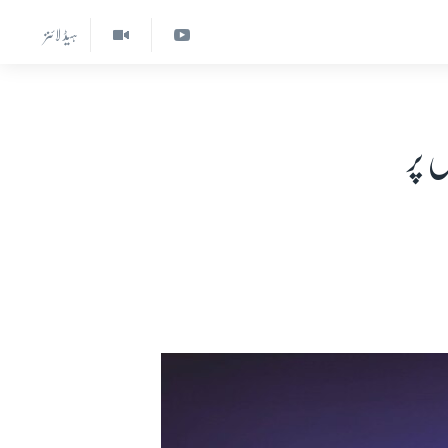
ہیڈ لائنز
 پر