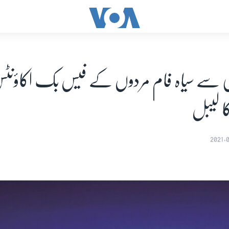
ابی سے سیاہ فام مردوں کے فیس بک اکاؤنٹس
کا لیبل