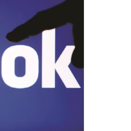
آرٹ
آزادیٔ صحافت
سائنس و ٹیکنالوجی
صحت
دلچسپ و عجیب
ویڈیوز
آڈیو
اسپیشل کوریج
اداریہ