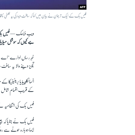
فیس بک کے ایک ترجمان نے بیان میں کہا کہ سافٹ ویئر کی یہ غلطی ناقاب
ویب ڈیسک —
فیس بک 
ہے کیوں کہ سوشل میڈیا نی
خبر رساں ادارے ’اے ای
تجویز دینے والا یہ سافٹ
کے قریب اقسام شامل 
فیس بک کی انتظامیہ نے 
فیس بک نے بتایا کہ جیسے
ایسا دوبارہ ہونے سے رو