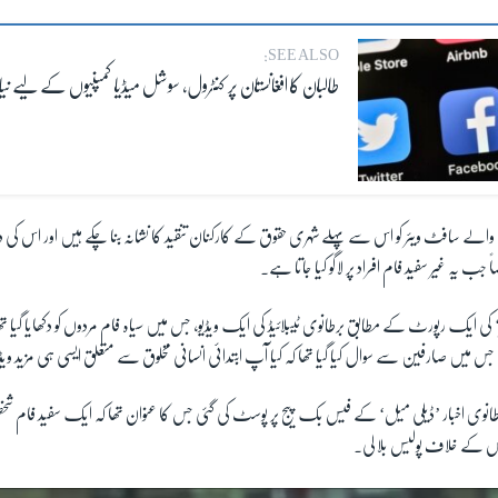
SEE ALSO:
طالبان کا افغانستان پر کنٹرول، سوشل میڈیا کمپنیوں کے لیے نیا چ
لے سافٹ ویئر کو اس سے پہلے شہری حقوق کے کارکنان تنقید کا نشانہ بنا چکے ہیں اور اس کی
 یہ غیر سفید فام افراد پر لاگو کیا جاتا ہے۔
ئمز‘ کی ایک رپورٹ کے مطابق برطانوی ٹیبلائیڈ کی ایک ویڈیو، جس میں سیاہ فام مردوں کو دکھایا گیا تھا
جس میں صارفین سے سوال کیا گیا تھا کہ کیا آپ ابتدائی انسانی مخلوق سے متعلق ایسی ہی مزید ویڈی
برطانوی اخبار ’ڈیلی میل‘ کے فیس بک پیج پر پوسٹ کی گئی جس کا عنوان تھا کہ ایک سفید فام 
ص کے خلاف پولیس بلا لی۔