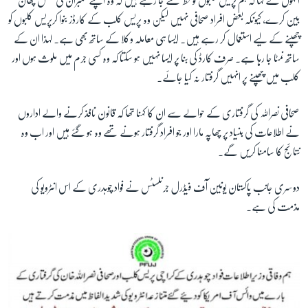
انہوں نے کہا کہ ہم پریس کلبوں کو خط لکھنے جا رہے ہیں کہ وہ اپنے ممبران کی مکمل چھان
بین کرے، کیونکہ بعض افراد صحافی نہیں لیکن وہ پریس کلب کے کارڈز بنوا کرپریس کلبوں کو
چھپنے کے لیے استعمال کر رہے ہیں۔ ایسا ہی معاملہ وکلا کے ساتھ بھی ہے۔ لہذا ان کے
ساتھ نمٹا جا رہا ہے۔ صرف کارڈ کی بنا پر ایسا نہیں ہو سکتا کہ وہ کسی جرم میں ملوث ہوں اور
کلب میں چھپنے پر انہیں گرفتار نہ کیا جائے۔
صحافی نصراللہ کی گرفتاری کے حوالے سے ان کا کہنا تھا کہ قانون نافذ کرنے والے اداروں
نے اطلاعات کی بنیاد پر چھاپہ مارا اور جو افراد گرفتار ہونے تھے وہ ہو گئے ہیں اور اب وہ
نتائج کا سامنا کریں گے۔
دوسری جانب پاکستان یونین آف فیڈرل جرنلسٹس نے فواد چوہدری کے اس انٹرویو کی
مذمت کی ہے۔