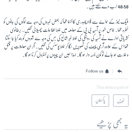
40,50 ارب دے سکتے ہیں۔
فیک نیوز کے حوالے سے فواد چوہدری کا کہنا تھا کہ بعض خبروں کی وجہ سے لوگوں کی جانوں کو
خطرہ تھا۔ خاص طور پر آسیہ بی بی کے معاملہ میں غلط اطلاعات پھیلائی گئیں۔ برطانوی
نشریاتی ادارے نے آسیہ کی روانگی کی غلط خبر شائع کی جس کی وجہ سے شہروں کو بند کیا جا سکتا
تھا اس کے علاوہ آرمی چیف کی تصویریں لگا کر غلط پوسٹس کی گئیں۔ اگر ان معاملات پر قتل
و غارت ہو جائے تو کون ذمہ دار ہو گا۔ لہذا ہمیں ان چیزوں پر کنٹرول کرنا ہو گا۔
Follow us
This item is part of
خبریں
پاکستان
یہ بھی پڑھیے