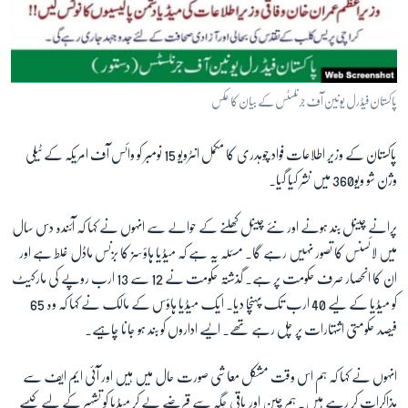
پاکستان فیڈرل یونین آف جرنلسٹس کے بیان کا عکس
پاکستان کے وزیر اطلاعات فواد چوہدری کا مکمل انٹرویو 15 نومبر کو وائس آف امریکہ کے ٹیلی
وژن شو ویو360 میں نشر کیا گیا۔
پرانے چینل بند ہونے اور نئے چینل کھلنے کے حوالے سے انہوں نے کہا کہ آئندہ دس سال
میں لائسنس کا تصور نہیں رہے گا۔ مسئلہ یہ ہے کہ میڈیا ہاؤسز کا بزنس ماڈل غلط ہے اور
ان کا انحصار صرف حکومت پر ہے۔ گذشتہ حکومت نے 12 سے 13 ارب روپے کی مارکیٹ
کو میڈیا کے لیے 40 ارب تک پہنچا دیا۔ ایک میڈیا ہاؤس کے مالک نے کہا کہ وہ 65
فیصد حکومتی اشتہارات پر چل رہے تھے۔ ایسے اداروں کو بند ہو جانا چاہیے۔
انہوں نے کہا کہ ہم اس وقت مشکل معاشی صورت حال میں ہیں اور آئی ایم ایف سے
مذاکرات کر رہے ہیں۔ ہم چین اور باقی جگہ سے قرضے لے کر میڈیا کو تشہیر کے لیے کیسے