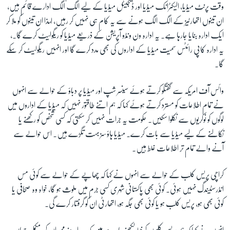
وقت پرنٹ میڈیا، الیکٹرانک میڈیا اور ڈیجیٹل میڈیا کے لیے الگ الگ ادارے قائم ہیں،
ان تینوں اتھارٹیز کے الگ الگ ہونے سے یہ کام ہی نہیں کر رہیں، لہذا ان تینوں کو ملا کر
زبان
ایک ادارہ بنایا جارہا ہے۔ یہ ادارہ ون ونڈو آپریشن کے ذریعے میڈیا کو ریگولیٹ کرے گا۔،
یہ ادارہ کاپی رائٹس سمیت میڈیا کے اداروں کی بھی مدد کرے گا اور انہیں ریگولیٹ کر سکے
گا۔
وائس آف امریکہ سے گفتگو کرتے ہوئے سینسر شپ اور میڈیا پر دباؤ کے حوالے سے انہوں
نے تمام اطلاعات کو مسترد کرتے ہوئے کہا کہ ہم اتنے طاقتور نہیں کہ میڈیا کے اداروں میں
لوگوں کو نوکریوں سے نکلوا سکیں۔ حکومت یہ جرات نہیں کر سکتی کہ کسی شخص کو رکھنے یا
نکالنے کے لیے میڈیا سے بات کرے۔ میڈیا ہاؤسز بہت تگڑے ہیں۔ اس حوالے سے
آنے والے تمام تر اطلاعات غلط ہیں۔
کراچی پریس کلب کے حوالے سے انہوں نے کہا کہ چھاپے کے حوالے سے کوئی مس
انڈرسٹیندگ نہیں ہوئی۔ کوئی بھی پاکستانی شہری کسی جرم میں ملوث ہو گا، خواہ وہ صحافی یا
کوئی بھی ہو، پریس کلب ہو یا کوئی بھی جگہ ہو، اتھارٹی ان کو گرفتار کرے گی۔