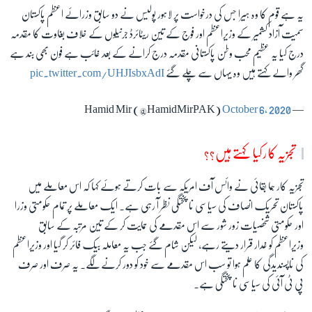
یہ ہے قوم کا وہ ہیرا جس کی درخواست پر لاہور پولیس نے دو سابق وزرائے اعظم پاکستان
سمیت آزاد کشمیر کے وزیراعظم اور فوج کے تین ریٹائرڈ جرنیلوں کے خلاف بغاوت کا مقدمہ
درج کیا یہ عظیم محب وطن پاکستانی مقدمہ درج کرانے کے بعد غائب ہے فون بھی بند ہے
گھر والے کہتے ہیں وہ یہاں سے چلے گئے
pic.twitter.com/UHJIsbxAdI
October 6, 2020
— Hamid Mir (@HamidMirPAK)
تجزیہ کار کیا کہتے ہیں؟؟
تجزیہ کار ہما بقائی نے وائس آف امریکہ سے بات کرتے ہوئے کہا کہ اس معاملے میں
پاکستان تحریک انصاف کی سیاسی ناپختگی نظر آ رہی ہے۔ ایک معاملے پر تمام حکومتی وزرا
اور حکومتی شخصیات زور شور سے اس مقدمے کی حمایت کر کے تین مرتبہ کے سابق
وزیراعظم کو غدار قرار دیتے رہے، لیکن شام گئے جب یہ معاملہ بیک فائر کر گیا اور وزیراعظم
کی ناپسندیدگی کا علم ہوا تو سب اس مقدمے سے خود کو دور کرنے لگے۔ یہ صرف اور صرف
پی ٹی آئی کی سیاسی ناپختگی ہے۔