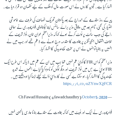
اظہار کیا ہے۔ تجزیہ کاروں نے اس صورت حال کو ملک کے لیے نقصان دہ قرار دیا ہے۔
زبان
پیر کے روز مقدمے کے اندراج کے بعد پاکستان تحریک انصاف کی طرف سے خاموشی
اختیار کی گئی، تاہم بعد میں وفاقی وزیر برائے سائنس اینڈ ٹیکنالوجی فواد چوہدری نے سماجی
رابطے کی ویب سائٹ پر ٹوئٹ کرتے ہوئے کہا کہ وزیراعظم عمران خان، نوازشریف کے
خلاف اشتعال انگیز تقریر پر بغاوت کا مقدمہ درج ہونے سے لاعلم تھے اور جب میں نے
انہیں یہ بتایا تو انہوں نے اس پر سخت ناپسندیدگی کا اظہار کیا۔
وزیر اعظم کو اس FIR کا کوئ علم نہیں تھا جب میں ان کے علم میں لایا کہ اس طرح ایک
FIR ہوئ ہے جس میں نواز شریف اور دیگر لوگوں کو نامزد کیا گیا ہے انھوں نے شدید
ناپسندیدگی کا ااظہار کیا ، ہو سکتا ہے کسی نے کاروائ ڈالنے کیلئے ایسا کیا ہو دیکھتے ہیں۔
https://t.co/uZYnwX2FCR
October 5, 2020
— Ch Fawad Hussain (@fawadchaudhry)
فواد چوہدری نے ایک اور ٹویٹ میں کہا کہ بغاوت کے مقدمے بنانا ہماری پالیسی نہیں