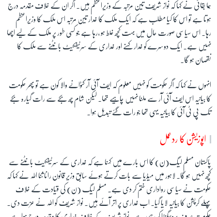
ہما بقائی نے کہا کہ نواز شریف تین مرتبہ کے وزیراعظم ہیں۔ اگر ان کے خلاف مقدمہ درج
ہوتا ہے تو اس کا کیا مطلب ہے کہ ایک ملک کا غدار تین مرتبہ اس ملک کا وزیراعظم
رہا۔ اس سیاسی صورت حال میں بہت کچھ غلط ہو ،رہا ہے جو کسی طور پر ملک کے لیے اچھا
نہیں ہے۔ ایک دوسرے کو غدار کہنے اور غداری کے سرٹیفکیٹ بانٹنے سے ملک کا
نقصان ہو گا۔
انہوں نے کہا کہ اگر حکومت کو نہیں معلوم کہ ایف آئی آر کٹوانے والا کون ہے تو پھر حکومت
کا بیانیہ اس ایف آئی آر سے ملنا نہیں چاہیے تھا۔ لیکن شام چھ بجے سے رات گیارہ بجے
تک پی ٹی آئی کا بیانیہ یہی تھا جو رات گئے تبدیل ہوا۔
اپوزیشن کا ردعمل
پاکستان مسلم لیگ(ن) کا اس بارے میں کہنا ہے کہ غداری کے سرٹیفکیٹ بانٹنے سے
کچھ نہیں ہو گا۔ لاہور میں میڈیا سے بات کرتے ہوئے سابق وزیر قانون رانا ثنا اللہ نے کہا کہ
حکومت نے سیاسی رواداری ختم کر دی ہے۔ مسلم لیگ (ن) کی قیادت کے خلاف
پہلے کرپشن کا بیانیہ لایا گیا۔ اب غداری پر اتر آئے ہیں۔ نواز شریف کو اللہ نے عزت دی۔
حکومت صرف پروپیگنڈا کر رہی ہے۔ نواز شریف کے خلاف غداری کا مقدمہ درج ہوا ہے۔