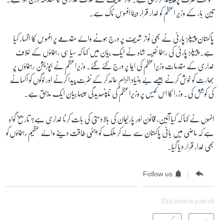
تین بار کے وزیر اعظم کو غدار قرار دینا افسوس ناک ہے۔
پاکستان پیپلز پارٹی نے بھی نواز شریف پر درج ہونے والے مقدمے پر افسوس کا اظہار کیا
ہے۔ پیپلز پارٹی کی رہنما نفیسہ شاہ نے ایک بیان میں کہا کہ سیاسی رہنماؤں کے خلاف
غداری کے مقدمات وزیراعظم کی ایما پر درج کئے گئے۔ وزیراعظم نے اپوزیشن رہنماؤں پر
بھارت کو خوش کرنے جیسے بے بنیاد الزام عائد کر کے نفرت پیدا کرنے اور لوگوں کو اکسانے
کی کوشش کی۔ وزرا کا اس کیس پر وزیراعظم کی ناپنسدیدگی جیسا بیان ایک مذاق ہے۔
انہوں نے کہا کہ کیا آئین، قانون اور پارلیمان کی بالادستی کی بات کرنا غداری ہے؟ تاریخ گواہ
ہے کہ ماضی میں بانی پاکستان سے لے کر ملک کو ایٹمی طاقت دینے والے عظیم رہنماؤں کو
بھی غدار قرار دیا گیا۔
Follow us
This item is part of