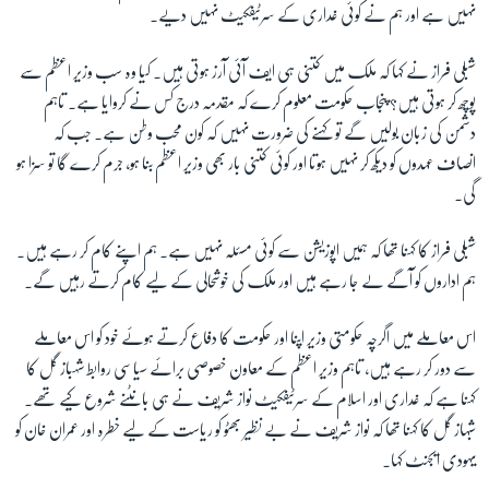
نہیں ہے اور ہم نے کوئی غداری کے سرٹیفکیٹ نہیں دیے۔
شبلی فراز نے کہا کہ ملک میں کتنی ہی ایف آئی آرز ہوتی ہیں۔ کیا وہ سب وزیر اعظم سے
پوچھ کر ہوتی ہیں؟ پنجاب حکومت معلوم کرے کہ مقدمہ درج کس نے کروایا ہے۔ تاہم
دشمن کی زبان بولیں گے تو کہنے کی ضرورت نہیں کہ کون محب وطن ہے۔ جب کہ
انصاف عہدوں کو دیکھ کر نہیں ہوتا اور کوئی کتنی بار بھی وزیر اعظم بنا ہو، جرم کرے گا تو سزا ہو
گی۔
شبلی فراز کا کہنا تھا کہ ہمیں اپوزیشن سے کوئی مسئلہ نہیں ہے۔ ہم اپنے کام کر رہے ہیں۔
ہم اداروں کو آگے لے جا رہے ہیں اور ملک کی خوشحالی کے لیے کام کرتے رہیں گے۔
اس معاملے میں اگرچہ حکومتی وزیر اپنا اور حکومت کا دفاع کرتے ہوئے خود کو اس معاملے
سے دور کر رہے ہیں، تاہم وزیر اعظم کے معاون خصوصی برائے سیاسی روابط شہباز گل کا
کہنا ہے کہ غداری اور اسلام کے سرٹیفکیٹ نواز شریف نے ہی بانٹنے شروع کیے تھے۔
شبہاز گل کا کہنا تھا کہ نواز شریف نے بے نظیر بھٹو کو ریاست کے لیے خطرہ اور عمران خان کو
یہودی ایجنٹ کہا۔