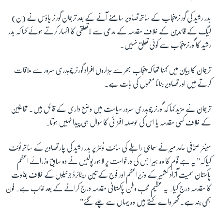
بدر رشید کی گورنر پنجاب کے ساتھ تصاویر سامنے آنے کے بعد ترجمان گورنر ہاؤس نے (ن)
لیگ کے قائدین کے خلاف مقدمہ کے مدعی سے لاتعلقی کا اظہار کرتے ہوئے کہا کہ بدر
رشید کا گورنر پنجاب سے کوئی تعلق نہیں۔
ترجمان کا بیان میں کہنا تھا کہ پنجاب بھر سے ہزاروں افراد گورنر چوہدری سرور سے ملاقات
کرتے ہیں اور تصاویر بنانا معمول کی بات ہے۔
ترجمان نے مزید کہا کہ گورنر چوہدری سرور سیاست میں وضع داری کے قائل ہیں۔ مخالفین
کے خلاف کسی مقدمہ یا اس کی حوصلہ افزائی کا سوال ہی پیدا نہیں ہوتا۔
سینئر صحافی حامد میر نے سماجی رابطے کی سائٹ ٹوئٹر پر بدر رشید کی چار تصاویر کے ساتھ ٹوئٹ
کیا کہ” یہ ہے قوم کا وہ ہیرا جس کی درخواست پر لاہور پولیس نے دو سابق وزرائے اعظم
پاکستان سمیت آزاد کشمیر کے وزیراعظم اور فوج کے تین ریٹائرڈ جرنیلوں کے خلاف بغاوت
کا مقدمہ درج کیا۔ یہ عظیم محب وطن پاکستانی مقدمہ درج کرانے کے بعد غائب ہے۔ فون
بھی بند ہے۔ گھر والے کہتے ہیں وہ یہاں سے چلے گئے”