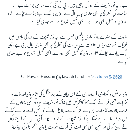
ہے۔ یہ نواز شریف کے دور کی باتیں ہیں۔ پی ٹی آئی ایک سیاسی جماعت ہے اور
سیاست کی شطرنج پر ابھی ہماری چال باقی ہے۔ (ن) لیگ اپنے پیادے بچائے۔ شاہ
اور وزیر کا کھیل ابھی دور ہے۔ ابھی کھیل شروع ہوا ہے جلدی کیا ہے۔
بغاوت کے مقدمے بنانا ہماری پالیسی نہیں ہے، یہ نواز شریف کے دور کی باتیں ہیں،
تحریک انصاف سیاسی جماعت ہے سیاست کی شطرنج پر ابھی ہماری چال باقی ہے، نون
لیگ پیادے بچائے شاہ اور وزیر کا کھیل ابھی دور ہے، ابھی کھیل شروع ہوا ہے جلدی
کیا ہے۔
October 5, 2020
— Ch Fawad Hussain (@fawadchaudhry)
وزیر سائنس و ٹیکنالوجی فواد چوہدری کے اس بیان کے بعد منگل کی شام وزیراطلاعات و
نشریات شبلی فراز نے ایک نیوز کانفرنس میں کہا کہ نواز شریف اور دیگر لیگی رہنماؤں کے
خلاف بغاوت کا مقدمہ جس نے بھی کیا ہے، پتا چل جائے گا، لیکن اسے ہمارے کھاتے
میں نہ ڈالا جائے۔ ہو سکتا ہے کہ نواز شریف کے خلاف ایف آئی آر ان کے اپنے لوگوں
نے درج کرائی ہو، لیکن ایسی کسی ایف آئی آر سے حکومت یا وزیر اعظم کا کوئی لینا دینا