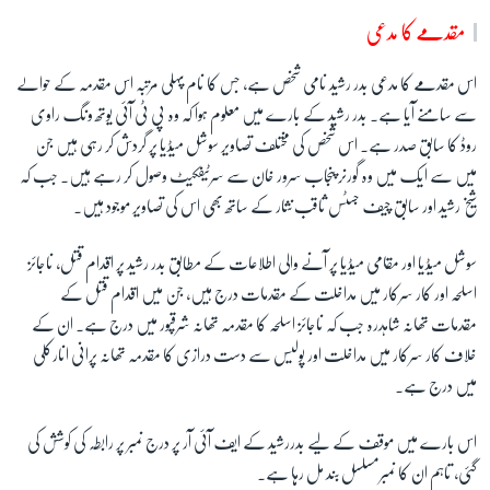
مقدمے کا مدعی
اس مقدمے کا مدعی بدر رشید نامی شخص ہے، جس کا نام پہلی مرتبہ اس مقدمہ کے حوالے
سے سامنے آیا ہے۔ بدر رشید کے بارے میں معلوم ہوا کہ وہ پی ٹی آئی یوتھ ونگ راوی
روڈ کا سابق صدر ہے۔ اس شخص کی مختلف تصاویر سوشل میڈیا پر گردش کر رہی ہیں جن
میں سے ایک میں وہ گورنر پنجاب سرور خان سے سرٹیفکیٹ وصول کر رہے ہیں۔ جب کہ
شیخ رشید اور سابق چیف جسٹس ثاقب نثار کے ساتھ بھی اس کی تصاویر موجود ہیں۔
سوشل میڈیا اور مقامی میڈیا پر آنے والی اطلاعات کے مطابق بدر رشید پر اقدام قتل، ناجائز
اسلحہ اور کار سرکار میں مداخلت کے مقدمات درج ہیں، جن میں اقدام قتل کے
مقدمات تھانہ شاہدرہ جب کہ ناجائز اسلحہ کا مقدمہ تھانہ شرقپور میں درج ہے۔ ان کے
خلاف کار سرکار میں مداخلت اور پولیس سے دست درازی کا مقدمہ تھانہ پرانی انارکلی
میں درج ہے۔
اس بارے میں موقف کے لیے بدررشید کے ایف آئی آر پر درج نمبر پر رابطہ کی کوشش کی
گئی، تاہم ان کا نمبرمسلسل بند مل رہا ہے۔