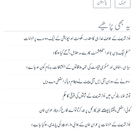
خبریں
پاکستان
یہ بھی پڑھیے
نواز شریف کے خلاف غداری کا مقدمہ، حکومت اور اپوزیشن کے ایک دوسرے پر الزامات
مسلم لیگ (ن) اور اسٹیبلشمنٹ پھر سے مدِ مقابل، آگے کیا ہو گا؟
سیاسی رہنماؤں اور عسکری قیادت کی خفیہ ملاقاتوں کے انکشافات، بدنام کون ہو رہا ہے؟
'دھرنے کے دوران آئی ایس آئی چیف نے پیغام دیا کہ استعفی دے دیں'
توشہ خانہ ریفرنس میں نواز شریف کے اثاثوں کی قرقی کا حکم
کوئی استعفی مانگتا یا پوچھے بغیر کارگل پر حملہ کرتا تو اُسے فارغ کر دیتا: عمران خان
نواز شریف کے الزامات پر عمران خان کے جوابی وار اور پیمرا کی پابندی، ہو کیا رہا ہے؟